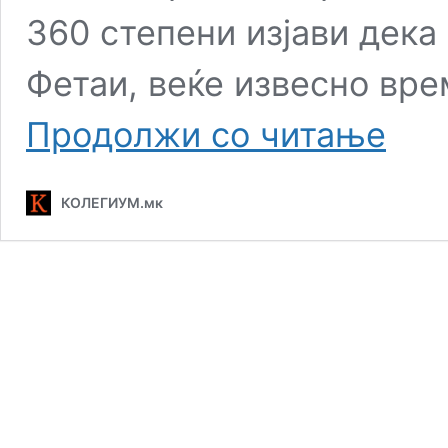
360 степени изјави дека
Фетаи, веќе извесно вре
Вицепре
Продолжи со читање
Фетаи
пред
излез
КОЛЕГИУМ.мк
од
Владата?