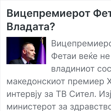
Вицепремиерот Фет
Владата?
Вицепремиеро
Фетаи веќе не
владиниот сос
македонскиот премиер Х
интервју за ТВ Сител. Из
министерот за здравство