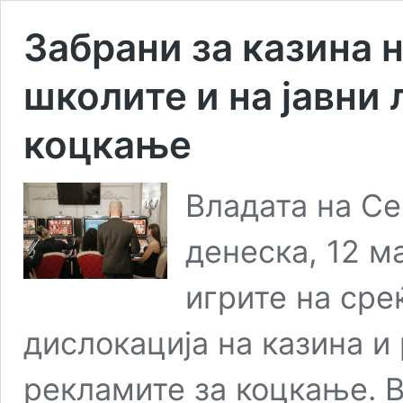
Забрани за казина 
школите и на јавни
коцкање
Владата на Се
денеска, 12 м
игрите на сре
дислокација на казина и
рекламите за коцкање. В