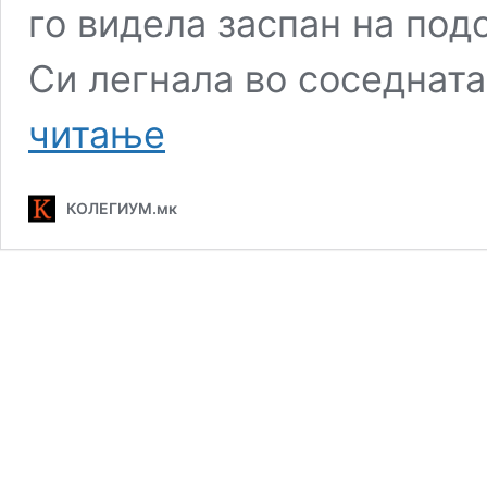
го видела заспан на под
Си легнала во соседната
Живот
читање
под
ист
покрив
КОЛЕГИУМ.мк
со
насилникот
–
не
се
проценува
ризикот
за
жртвата