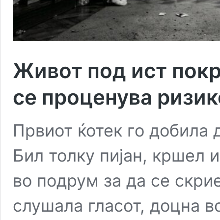
Живот под ист покр
се проценува ризик
Првиот ќотек го добилa д
Бил толку пијан, кршел и
во подрум за да се скрие
слушала гласот, доцна во