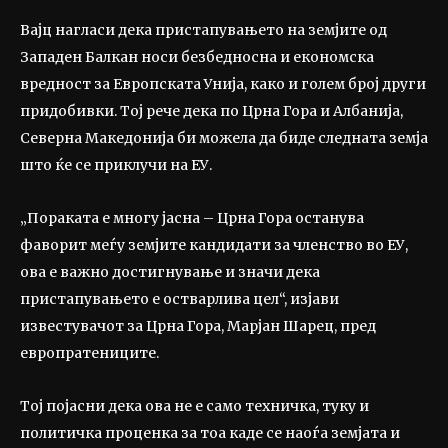
Вајц нагласи дека пристапувањето на земјите од
Западен Балкан носи безбедносна и економска
вредност за Европската Унија, како и голем број други
придобивки. Тој рече дека по Црна Гора и Албанија,
Северна Македонија би можела да биде следната земја
што ќе се приклучи на ЕУ.
„Пораката е многу јасна – Црна Гора останува
фаворит меѓу земјите кандидати за членство во ЕУ,
ова е важно достигнување и значи дека
пристапувањето е остварлива цел“, изјави
известувачот за Црна Гора, Марјан Шарец, пред
европратениците.
Тој појасни дека ова не е само техничка, туку и
политичка проценка за тоа каде се наоѓа земјата и