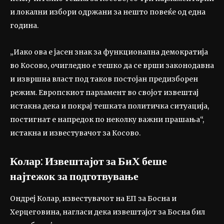
и локални избори одржани за нешто повеќе од една
година.
„Иако ова е јасен знак за функционална демократија
во Косово, очигледно е тешко да се врши законодавна
и извршна власт под таков постојан предизборен
режим. Европскиот парламент во својот извештај
истакна дека и покрај тешката политичка ситуација,
постигнат е напредок по неколку важни прашања“,
истакна и известувачот за Косово.
Колар: Извештајот за БиХ беше
најтежок за подготвување
Ондреј Колар, известувачот на ЕП за Босна и
Херцеговина, нагласи дека извештајот за Босна бил