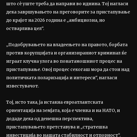
што сè уште треба да направи во иднина. Тој нагласи
дека завршувањето на преговорите за пристапување
до крајот на 2026 година е „амбициозна, но
остварлива цел“.
„Подобрувањето на владеењето на правото, борбата
против корупцијата и организираниот криминал ќе
играат клучна улога во понатамошниот процес на
пристапување. Овој процес секогаш мора да стои над
политичката поларизација и интереси“, нагласи
известувачот.
Тој, исто така, ја истакна евроатлантската
ориентација на земјата, која е членка и на НАТО, и
додаде дека од денешна перспектива,
пристапувањето претставува и „стратешка
инвестиција во нашата стабилност и отпорност“.