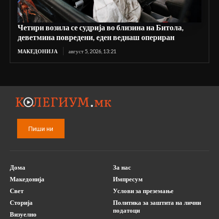
Четири возила се судрија во близина на Битола,
деветмина повредени, еден веднаш опериран
МАКЕДОНИЈА
август 5, 2026, 13:21
Пиши ни
Дома
За нас
Македонија
Импресум
Свет
Услови за преземање
Сторија
Политика за заштита на лични
податоци
Визуелно