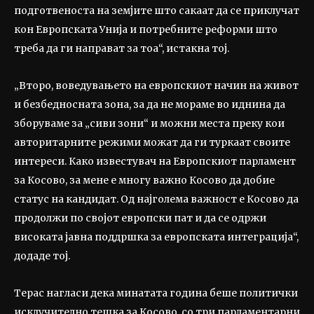
подготвеноста на земјите што сакаат да се приклучат
кон Европската Унија и потребните реформи што
треба да ги направат за тоа“, истакна тој.
„Второ, воведувањето на европскиот начин на живот
и безбедносната зона, за да не мораме во иднина да
зборуваме за „сиви зони“ и можни места преку кои
авторитарните режими можат да ги туркаат своите
интереси. Како известувач на Европскиот парламент
за Косово, за мене е многу важно Косово да добие
статус на кандидат. Од најголема важност е Косово да
продолжи по својот европски пат и да се одржи
високата јавна поддршка за европската интеграција“,
додаде тој.
Терас нагласи дека минатата година беше политички
исклучително тешка за Косово, со три парламентарни