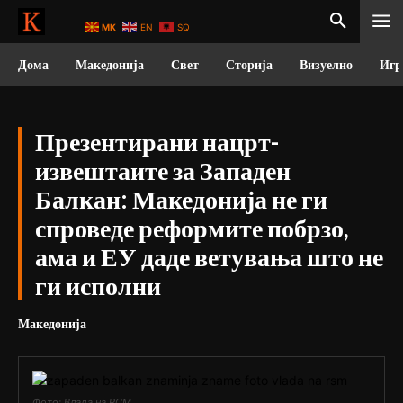
MK
EN
SQ
Дома
Македонија
Свет
Сторија
Визуелно
Игр
Презентирани нацрт-
извештаите за Западен
Балкан: Македонија не ги
спроведе реформите побрзо,
ама и ЕУ даде ветувања што не
ги исполни
Македонија
Фото: Влада на РСМ