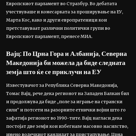
Европскиот парламент во Стразбур. Во дебатата
учествуваше и комесарката за проширување на ЕУ,
Марта Кос, како и други европратеници кои
претставуваат различни политички групи во
Европскиот парламент, пренесе МИА.
Вајц: По Црна Гора и Албанија, Северна
Македонија би можела да биде следната
земја што ќе се приклучи на ЕУ
Известувачот за Република Северна Македонија,
Томас Вајц, рече дека регионот на Западен Балкан бил
и продолжува да биде „поле за играње на странски
сили“ и потсети на разорните етнички војни што го
зафатија регионот во 1990-тите. Вајц нагласи дека
постојат две земји кои избегнале масовно насилство,
имено водечкиот кандидат за пристапување, Црна