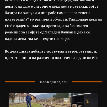
Во врска со процесот на интеграција, Кос нагласи
дека „она што е сигурно е дека нема кратенки, тој се
базира на заслуги и ние работиме на постепена
интеграција“ во различни области. Таа додаде дека на
ЕК ѝ е даден мандат да преговара за бесплатен
роаминг за земјите од Западен Балкан и дека се
надева дека тоа ќе се случи наскоро.
Во денешната дебата учествуваа и европратеници,
претставници на различни политички групи во ЕП.
Последни објави