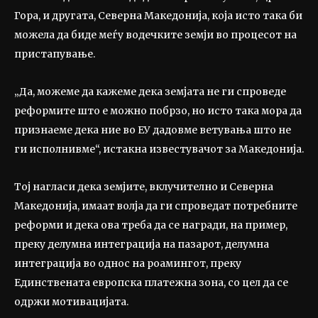
Гора, и другата, Северна Македонија, која исто така би
можела да биде меѓу водечките земји во процесот на
пристапување.
„Да, можеме да кажеме дека земјата не ги спроведе
реформите што е можно побрзо, но исто така мора да
признаеме дека ние во ЕУ дадовме ветувања што не
ги исполнивме“, истакна известувачот за Македонија.
Тој нагласи дека земјите, вклучително и Северна
Македонија, имаат волја да ги спроведат потребните
реформи и дека ова треба да се награди, на пример,
преку делумна интеграција на пазарот, делумна
интеграција во однос на роамингот, преку
Единствената европска платежна зона, со цел да се
одржи мотивацијата.