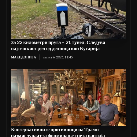
За 22 километри пруга – 21 тунел: Следува
најтешкиот дел од делница кон Бугарија
МАКЕДОНИЈА
август 6, 2026, 11:45
Конзервативните противници на Трамп
размислуваат за формирање трета партија