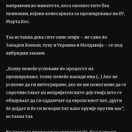
направени во минатото, кога околностите беа
поинакви, изјави комесарката за проширување на ЕУ,
Марта Кос.
Таа истакна дека сите овие земји – не само во
Западен Балкан, туку и Украина и Молдавија – се под
хибридни закани.
„Колку повеќе успеваме во процесот на
проширување, толку повеќе напади има (…) Ако не
успееме да ги интегрираме, ако не им помогнеме да се
спротивстават на непријателските дејствија што се
обидуваат да ги оддалечат од европскиот пат, други
ќе дојдат и ќе ги искористат како оружје против нас“,
истакна таа.