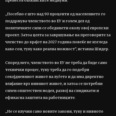
пренесоа балканските медиуми.
„Посебно е што над 90 проценти од населението го
поддржува членството во ЕУ и голем дел од
политичките сили се обединети околу овој европски
проект. Затоа целта за завршување на преговорите за
членство до крајот на 2027 година повеќе не изгледа
како сон, туку како реална можност“, истакна Шидер.
Според него, членството во ЕУ не треба да биде само
технички процес, туку треба да го подобри
секојдневниот живот на луѓето и да има директно
влијание врз нивниот живот, и затоа се потребни
силен општествен модел, развој на синдикати и
ефикасна заштита на работниците.
„Не се клучни само новите закони, туку и нивното