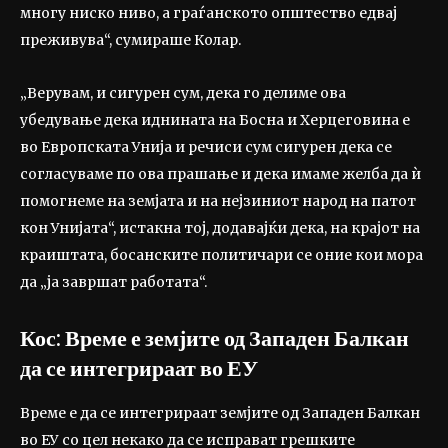
многу ниско ниво, а граѓанското општество едвај
преживува“, сумираше Колар.
„Верувам, и сигурен сум, дека го делиме ова
убедување дека иднината на Босна и Херцеговина е
во Европската Унија и речиси сум сигурен дека се
согласуваме по ова прашање и дека имаме желба да ѝ
помогнеме на земјата и на нејзиниот народ на патот
кон Унијата“, истакна тој, додавајќи дека, на крајот на
краиштата, босанските политичари се оние кои мора
да „ја завршат работата“.
Кос: Време е земјите од Западен Балкан
да се интегрираат во ЕУ
Време е да се интегрираат земјите од Западен Балкан
во ЕУ со цел некако да се исправат грешките