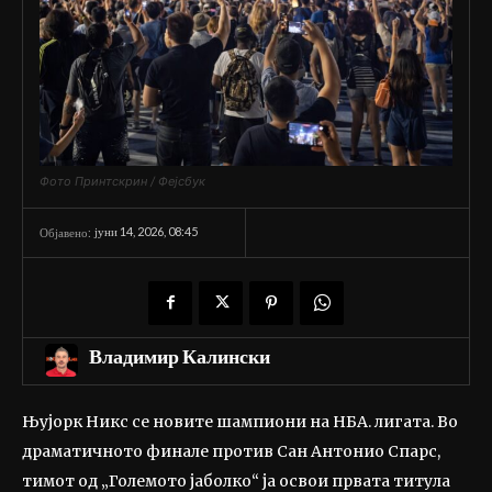
Фото Принтскрин / Фејсбук
јуни 14, 2026, 08:45
Објавено:
Владимир Калински
Њујорк Никс се новите шампиони на НБА. лигата. Во
драматичното финале против Сан Антонио Спарс,
тимот од „Големото јаболко“ ја освои првата титула