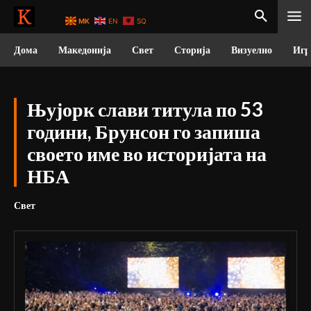
MK
EN
SQ
Дома
Македонија
Свет
Сторија
Визуелно
Игр
Њујорк слави титула по 53
години, Брунсон го запиша
своето име во историјата на
НБА
Свет