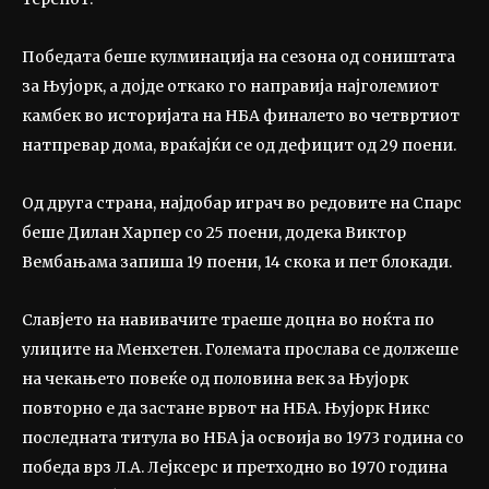
Победата беше кулминација на сезона од соништата
за Њујорк, а дојде откако го направија најголемиот
камбек во историјата на НБА финалето во четвртиот
натпревар дома, враќајќи се од дефицит од 29 поени.
Од друга страна, најдобар играч во редовите на Спарс
беше Дилан Харпер со 25 поени, додека Виктор
Вембањама запиша 19 поени, 14 скока и пет блокади.
Славјето на навивачите траеше доцнa во ноќта по
улиците на Менхетен. Големата прослава се должеше
на чекањето повеќе од половина век за Њујорк
повторно е да застане врвот на НБА. Њујорк Никс
последната титула во НБА ја освоија во 1973 година со
победа врз Л.А. Лејксерс и претходно во 1970 година