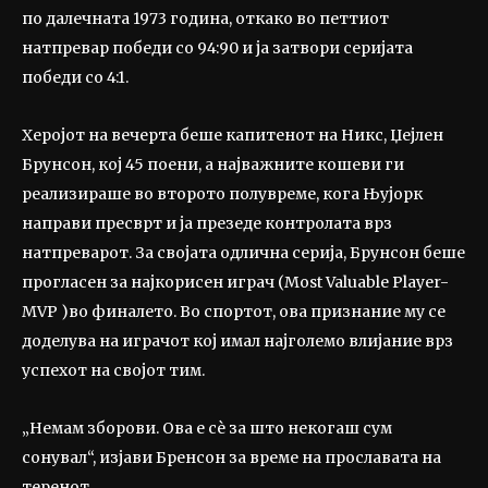
по далечната 1973 година, откако во петтиот
натпревар победи со 94:90 и ја затвори серијата
победи со 4:1.
Херојот на вечерта беше капитенот на Никс, Џејлен
Брунсон, кој 45 поени, а најважните кошеви ги
реализираше во второто полувреме, кога Њујорк
направи пресврт и ја презеде контролата врз
натпреварот. За својата одлична серија, Брунсон беше
прогласен за најкорисен играч (Most Valuable Player-
MVP )во финалето. Во спортот, ова признание му се
доделува на играчот кој имал најголемо влијание врз
успехот на својот тим.
„Немам зборови. Ова е сè за што некогаш сум
сонувал“, изјави Бренсон за време на прославата на
теренот.