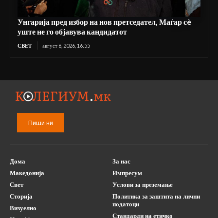
Унгарија пред избор на нов претседател, Маѓар сè
уште не го објавува кандидатот
СВЕТ
август 6, 2026, 16:55
Пиши ни
Дома
За нас
Македонија
Импресум
Свет
Услови за преземање
Сторија
Политика за заштита на лични
податоци
Визуелно
Стандарди на етичко