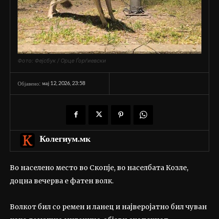
Фото: Фејсбук / Орце Ѓорѓиевски
мај 12, 2026, 23:58
Објавено:
Колегиум.мк
Во населено место во Скопје, во населбата Козле,
доцна вечерва е фатен волк.
Волкот бил со ремен и ланец и најверојатно бил чуван