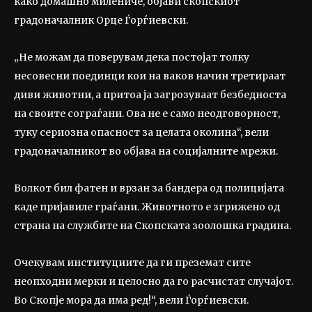
како домашно милениче, објави скопскиот
градоначалник Орце Ѓорѓиевски.
„Не можам да поверувам дека постојат толку
несовесни поединци кои на ваков начин третираат
диви животни, а притоа ја загрозуваат безбедноста
на своите сограѓани. Ова не е само неодговорност,
туку сериозна опасност за целата околина“, вели
градоначалникот во објава на социјалните мрежи.
Волкот бил фатен и врзан за бандера од полицијата
каде пријавиле граѓани. Животното е згрижено од
страна на службите на Скопската зоолошка градина.
Очекувам институциите да ги преземат сите
неопходни мерки и целосно да го расчистат случајот.
Во Скопје мора да има ред!“, вели Ѓорѓиевски.