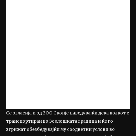
Се огласија и од ЗОО Скопје наведувајќи дека волкот е
транспортиран во Зоолошката градина и ќе го
згрижат обезбедувајќи му соодветни услови во