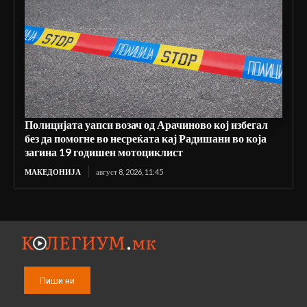
Полицијата уапси возач од Арачиново кој избегал
без да помогне во несреќата кај Радишани во која
загина 19 годишен мотоциклист
МАКЕДОНИЈА
август 8, 2026, 11:45
Пиши ни