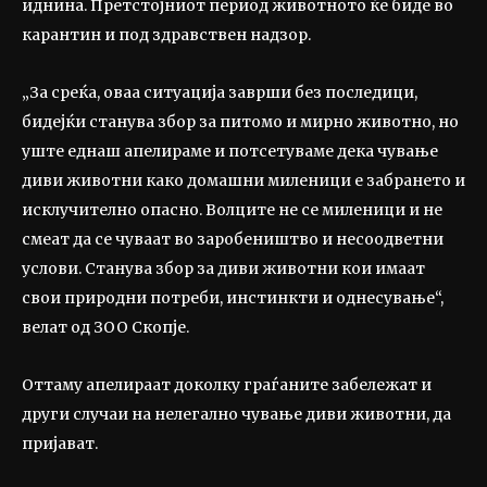
иднина. Претстојниот период животното ќе биде во
карантин и под здравствен надзор.
„За среќа, оваа ситуација заврши без последици,
бидејќи станува збор за питомо и мирно животно, но
уште еднаш апелираме и потсетуваме дека чување
диви животни како домашни миленици е забрането и
исклучително опасно. Волците не се миленици и не
смеат да се чуваат во заробеништво и несоодветни
услови. Станува збор за диви животни кои имаат
свои природни потреби, инстинкти и однесување“,
велат од ЗОО Скопје.
Оттаму апелираат доколку граѓаните забележат и
други случаи на нелегално чување диви животни, да
пријават.