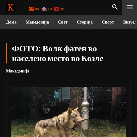
MK
EN
SQ
Дома
Македонија
Свет
Сторија
Спорт
Визуел
ФОТО: Волк фатен во
населено место во Козле
Македонија