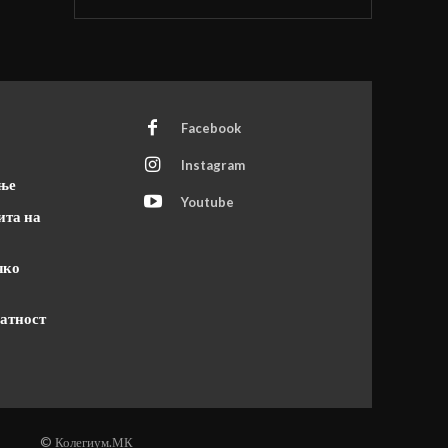
Facebook
Instagram
ање
Youtube
ита на
чко
атност
© Колегиум.МК