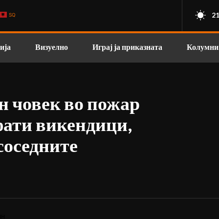
21
SQ
ија
Визуелно
Играј ја приказната
Колумни
н човек во пожар
фати викендици,
соседните