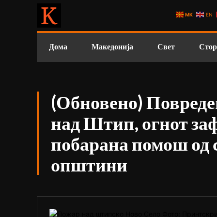
MK
EN
Дома
Македонија
Свет
Стор
(Обновено) Повреде
над Штип, огнот за
побарана помош од 
општини