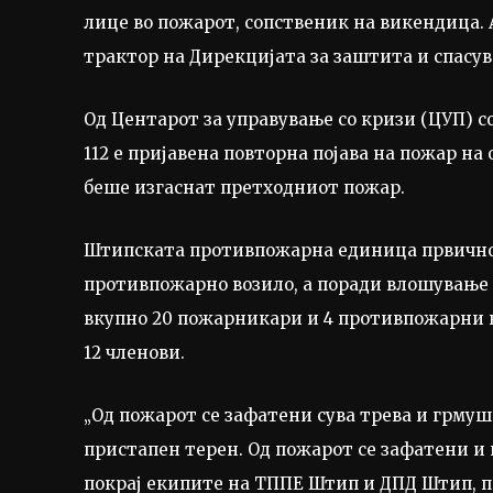
лице во пожарот, сопственик на викендица. 
трактор на Дирекцијата за заштита и спасув
Од Центарот за управување со кризи (ЦУП) с
112 е пријавена повторна појава на пожар на
беше изгаснат претходниот пожар.
Штипската противпожарна единица првично 
противпожарно возило, а поради влошување н
вкупно 20 пожарникари и 4 противпожарни во
12 членови.
„Од пожарот се зафатени сува трева и грмуш
пристапен терен. Од пожарот се зафатени и
покрај екипите на ТППЕ Штип и ДПД Штип, п