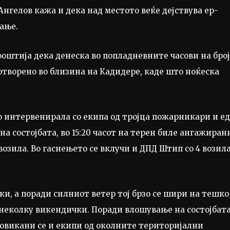
Ангелов кажа и дека над местото веќе дејствува ер-
ање.
ооштија дека денеска во попладневните часови на бро
 отворено во близина на Кадидере, каде што ноќеска
интервенирала со екипа од тројца пожарникари и е
а состојбата, во 15:20 часот на терен биле ангажиран
зила. Во гаснењето се вклучи и ДПД Штип со 4 возила
ки, а поради силниот ветер тој брзо се шири на тешко
 неколку викендички. Поради влошување на состојбата
овикани се и екипи од околните територијални