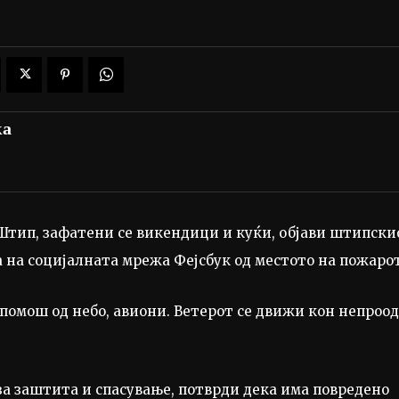
ка
Штип, зафатени се викендици и куќи, објави штипски
 на социјалната мрежа Фејсбук од местото на пожарот
е помош од небо, авиони. Ветерот се движи кон непроо
за заштита и спасување, потврди дека има повредено