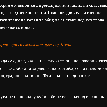
ран е и авион на Дирекцијата за заштита и спасувањ
 од соседните општини. Пожарот добива на интензит
гажирани на терен во обид да се стави под контрола
авување со кризи.
арникари го гаснеа пожарот над Штип
 да се однесуваат, ни следува сезона на пожари и сит
т е во стабилна здравствена состојба, се надевам дека
нов, градоначалник на Штип, на вонредна прес-
уваше на неколку куќи и беше изгаснат од страна на