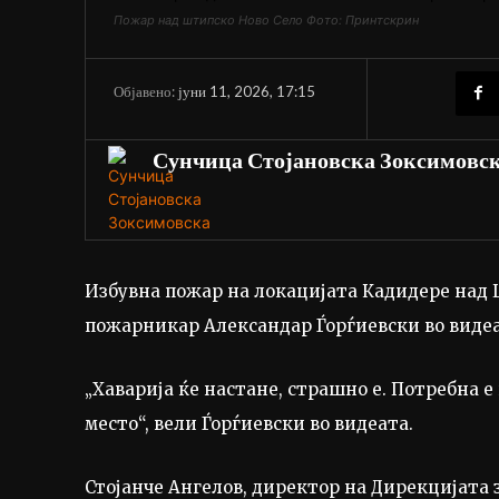
Пожар над штипско Ново Село Фото: Принтскрин
јуни 11, 2026, 17:15
Објавено:
Сунчица Стојановска Зоксимовс
Избувна пожар на локацијата Кадидере над 
пожарникар Александар Ѓорѓиевски во видеа
„Хаварија ќе настане, страшно е. Потребна 
место“, вели Ѓорѓиевски во видеата.
Стојанче Ангелов, директор на Дирекцијата 