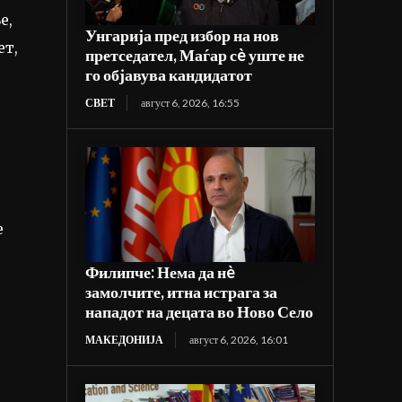
е,
Унгарија пред избор на нов
ет,
претседател, Маѓар сè уште не
го објавува кандидатот
СВЕТ
август 6, 2026, 16:55
е
Филипче: Нема да нè
замолчите, итна истрага за
нападот на децата во Ново Село
МАКЕДОНИЈА
август 6, 2026, 16:01