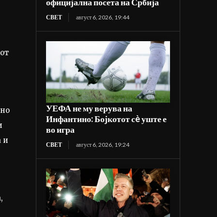
официјална посета на Србија
СВЕТ
август 6, 2026, 19:44
јот
УЕФА не му верува на
дно
Инфантино: Бојкотот сè уште е
и
во игра
 и
СВЕТ
август 6, 2026, 19:24
,