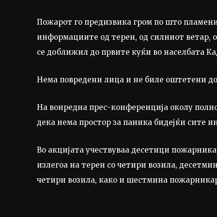
Пожарот го предизвика гром по што пламени
информациите од терен, од силниот ветар, 
се доближил до првите куќи во населбата Ка
Нема повредени лица и не биле оштетени д
На вонредна прес-конференција околу полно
дека нема простор за паника бидејќи сите 
Во акцијата учествуваа десетици пожарник
излегоа на терен со четири возила, десетми
четири возила, како и шестмина пожарникар