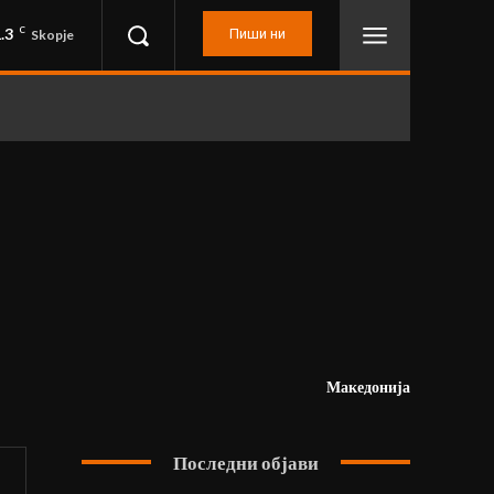
.3
C
Пиши ни
Skopje
Македонија
Последни објави