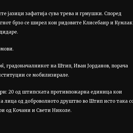
те јазици зафатија сува трева и грмушки. Според
огнот брзо се ширел кон ридовите Клисебаир и Кумлак
дидаре.
омови.
ќ, градоначалникот на Штип, Иван Јорданов, порача
институции се мобилизирале.
ари: 20 од штипската противпожарна единица кои
на лица од доброволното друштво во Штип исто така с
и од Кочани и Свети Николе.