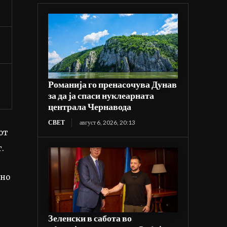
Романија го пренасочува Дунав
за да ја спаси нуклеарната
централа Чернавода
СВЕТ
август 6, 2026, 20:13
от
.
дно
Зеленски в сабота во