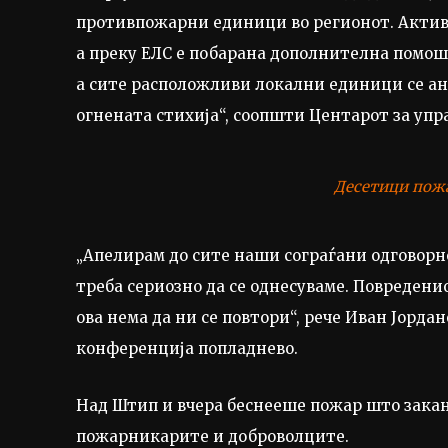
противпожарни единици во регионот. Активи
а преку ЕЛС е побарана дополнителна помош
а сите расположливи локални единици се ан
огнената стихија“, соопшти Центарот за упр
Десетици пож
„Апелирам до сите наши сограѓани одговорно
треба сериозно да се однесуваме. Повреденио
ова нема да ни се повтори“, рече Иван Јорда
конференција попладнево.
Над Штип и вчера беснееше пожар што закан
пожарникарите и доброволците.