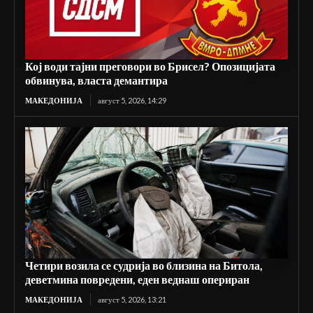
Кој води тајни преговори во Брисел? Опозицијата
обвинува, власта демантира
МАКЕДОНИЈА
август 5, 2026, 14:29
Четири возила се судрија во близина на Битола,
деветмина повредени, еден веднаш опериран
МАКЕДОНИЈА
август 5, 2026, 13:21