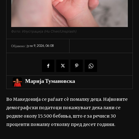
Фото: Илустрација (Hu Chen/Unsplash)
јули 9, 2026, 06:08
Објавено:
Марија Тумановска
Во Македонија се раѓаат сѐ помалку деца. Најновите
демографски податоци покажуваат дека лани се
родиле околу 15.500 бебиња, што е за речиси 30
проценти помалку отколку пред десет години.