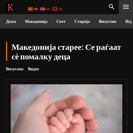
MK
EN
SQ
Дома
Македонија
Свет
Сторија
Визуелно
Игр
Македонија старее: Се раѓаат
сѐ помалку деца
Визуелно
Видео