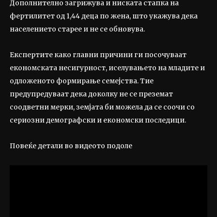
Дополнително загрижува и ниската стапка на
фертилитет од 1,44 деца по жена, што укажува дека
населението старее и не се обновува.
Експертите како главни причини ги посочуваат
економската несигурност, иселувањето на младите и
одложеното формирање семејства. Тие
предупредуваат дека доколку не се преземат
соодветни мерки, земјата би можела да се соочи со
сериозни демографски и економски последици.
Повеќе детали во видеото подоле