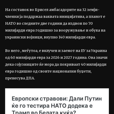
На состанок во Брисел амбасадорите на 32 земји-
членки ја поддржаа ваквата иницијатива, а планот е
НАТО во следните две години да издвои по 70
милијарди евра годишно за вооружување и обука на
украински војници, вкупно 140 милијарди евра.
Во него , меѓутоа, е вклучен и заемот на ЕУ за Украина
од 60 милијарди евра за 2026 и 2027 година. Ова значи
дека сојузниците ќе мора да покриваат 40 милијарди
евра годишно од своите национални буџети,
пренесува ДПА.