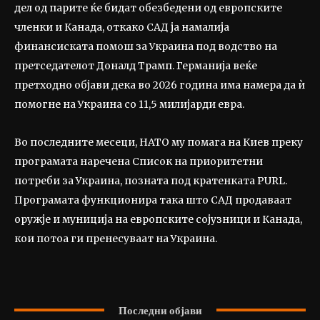
дел од парите ќе бидат обезбедени од европските
членки и Канада, откако САД ја намалија
финансиската помош за Украина под водство на
претседателот Доналд Трамп. Германија веќе
претходно објави дека во 2026 година има намера да ѝ
помогне на Украина со 11,5 милијарди евра.
Во последните месеци, НАТО му помага на Киев преку
програмата наречена Список на приоритетни
потреби за Украина, позната под кратенката PURL.
Програмата функционира така што САД продаваат
оружје и муниција на европските сојузници и Канада,
кои потоа ги пренесуваат на Украина.
Последни објави