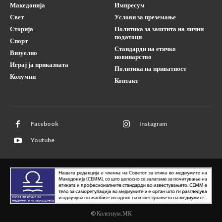
Македонија
Импресум
Свет
Услови за преземање
Сторија
Политика за заштита на лични
податоци
Спорт
Стандарди на етичко
Визуелно
новинарство
Играј ја приказната
Политика на приватност
Колумни
Контакт
Facebook
Instagram
Youtube
© Колегиум.МК