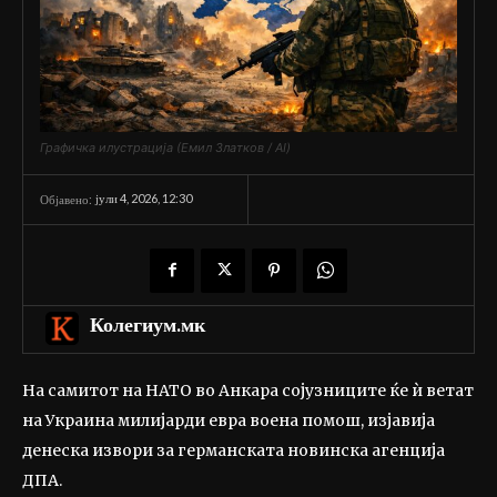
Графичка илустрација (Емил Златков / AI)
јули 4, 2026, 12:30
Објавено:
Колегиум.мк
На самитот на НАТО во Анкара сојузниците ќе ѝ ветат
на Украина милијарди евра воена помош, изјавија
денеска извори за германската новинска агенција
ДПА.