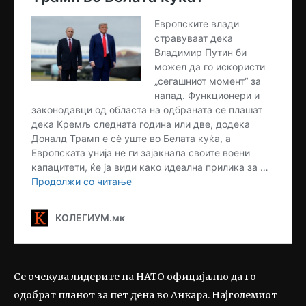
Се очекува лидерите на НАТО официјално да го
одобрат планот за пет дена во Анкара. Најголемиот