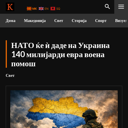
MK
EN
SQ
Дома
Македонија
Свет
Сторија
Спорт
Визуел
НАТО ќе ѝ даде на Украина
140 милијарди евра воена
помош
Свет