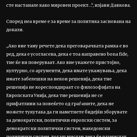
сте настанале како мировен проект…“, изјави Давкова.
Според неа време е за време за политика заснована на
докази.
„Ако вие таму речете дека преговарачката рамка е во
ред, дека е усогласена, дека е тоа направено bona fide,
тие ќе ви поверуваат. Ако вие укажете пристојно,
културно, со аргументи, дека имате укажувања, дека
имате забелешки на некои решенија, дека тие
решенија не кореспондираат со филозофијата на
Европската Унија, дека тие решенија не се
прифатливи за повеќето од граѓаните, дека не
можете тукутака да ги наметнете бидејќи зборувате
за демократски, политички европски систем, за
демократски политички систем, македонски
политички систем, тогаш мислам дека ќе размислат,