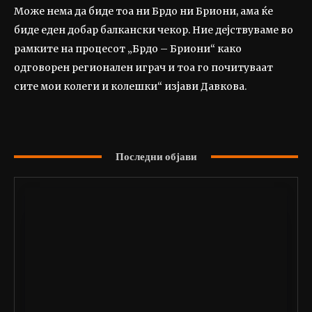
Може нема да биде тоа ни Брдо ни Бриони, ама ќе
биде еден добар балкански чекор. Ние дејствуваме во
рамките на процесот „Брдо – Бриони“ како
одговорен регионален играч и тоа го почитуваат
сите мои колеги и колешки“ изјави Давкова.
Последни објави