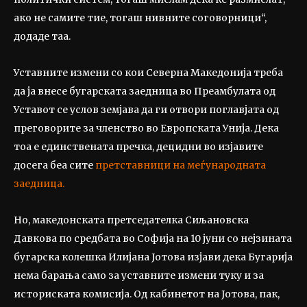
ако не самите тие, тогаш нивните соговорници“,
додаде таа.
Уставните измени со кои Северна Македонија треба
да ја внесе бугарската заедница во Преамбулата од
Уставот се услов земјава да ги отвори поглавјата од
преговорите за членство во Европската Унија. Дека
тоа е единствената пречка, децидни во изјавите
досега беа сите
претставници на меѓународната
заедница.
Но, македонската претседателка Сиљановска
Давкова по средбата во Софија на 10 јуни со нејзината
бугарска колешка Илијана Јотова изјави дека Бугарија
нема барања само за уставните измени туку и за
историската комисија. Од кабинетот на Јотова, пак,