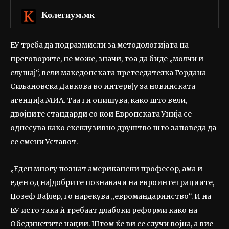
Колегиум.мк
ЕУ треба да подразмисли за методологијата на
преговорите, не може, значи, тоа да биде „молчи и
слушај“, вели македонската претседателка Гордана
Сиљановска Давкова во интервју за новинската
агенција МИА. Таа ги опишува, како што вели,
двојните стандарди со кои Европската Унија се
однесува како ексклузивно друштво што заповеда да
се смени Уставот.
„Еден многу познат американски професор, ама и
еден од најдобрите познавачи на евроинтеграциите,
Џозеф Вајлер, го нарекува „евромандаринство“. И на
ЕУ исто така ѝ требаат длабоки реформи како на
Обединетите нации. Штом ќе ви се случи војна, а вие