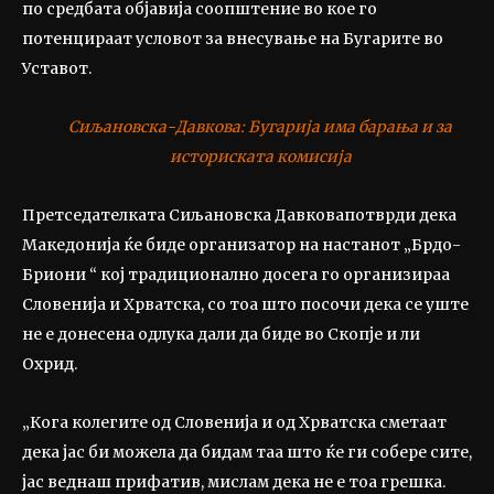
по средбата објавија соопштение во кое го
потенцираат условот за внесување на Бугарите во
Уставот.
Сиљановска-Давкова: Бугарија има барања и за
историската комисија
Претседателката Сиљановска Давковапотврди дека
Македонија ќе биде организатор на настанот „Брдо-
Бриони “ кој традиционално досега го организираа
Словенија и Хрватска, со тоа што посочи дека се уште
не е донесена одлука дали да биде во Скопје и ли
Охрид.
„Кога колегите од Словенија и од Хрватска сметаат
дека јас би можела да бидам таа што ќе ги собере сите,
јас веднаш прифатив, мислам дека не е тоа грешка.