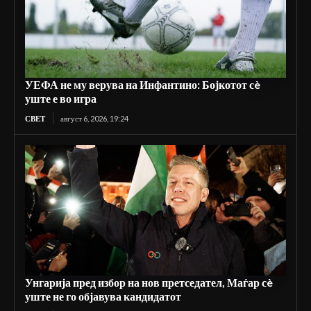
УЕФА не му верува на Инфантино: Бојкотот сè
уште е во игра
СВЕТ
август 6, 2026, 19:24
Унгарија пред избор на нов претседател, Маѓар сè
уште не го објавува кандидатот