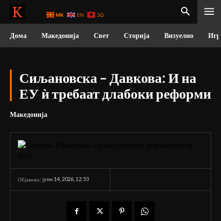
MK
EN
SQ
Дома
Македонија
Свет
Сторија
Визуелно
Игр
Сиљановска – Давкова: И на
ЕУ ѝ требаат длабоки реформи
Македонија
јуни 14, 2026, 12:53
Објавено: