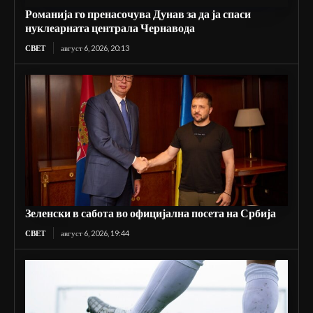
Романија го пренасочува Дунав за да ја спаси
нуклеарната централа Чернавода
СВЕТ
август 6, 2026, 20:13
Зеленски в сабота во официјална посета на Србија
СВЕТ
август 6, 2026, 19:44