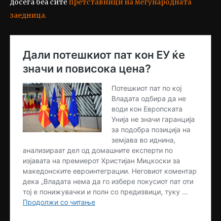
досега беа сите
претставници на меѓународната
заедница.