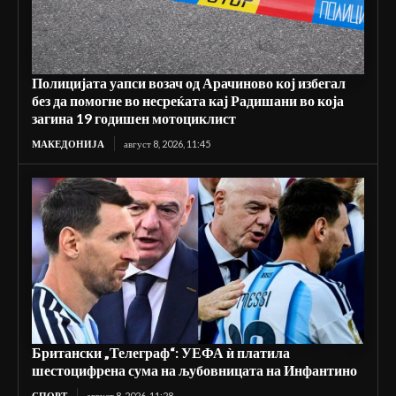
Полицијата уапси возач од Арачиново кој избегал
без да помогне во несреќата кај Радишани во која
загина 19 годишен мотоциклист
МАКЕДОНИЈА
август 8, 2026, 11:45
Британски „Телеграф“: УЕФА ѝ платила
шестоцифрена сума на љубовницата на Инфантино
СПОРТ
август 8, 2026, 11:28