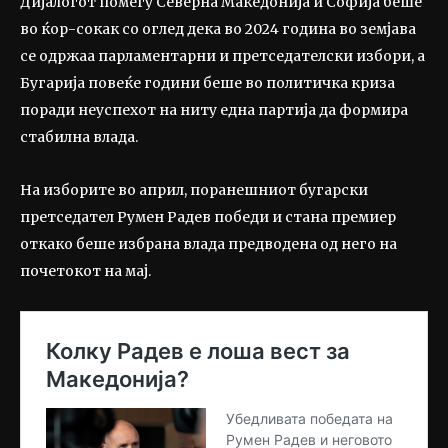
Дијалогот помеѓу Северна Македонија и Софија беше
во ќор-сокак со оглед дека во 2024 година во земјава
се одржаа парламентарни и претседателски избори, а
Бугарија повеќе години беше во политичка криза
поради неуспехот на ниту една партија да формира
стабилна влада.
На изборите во април, поранешниот бугарски
претседател Румен Радев победи и стана премиер
откако беше избрана влада предводена од него на
почетокот на мај.