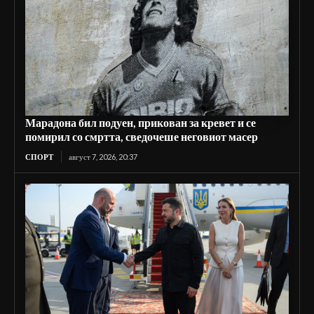
Марадона бил подуен, прикован за кревет и се
помирил со смртта, сведочеше неговиот масер
СПОРТ
август 7, 2026, 20:37