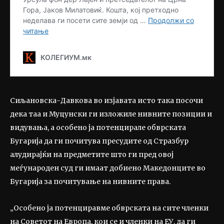
Сиљановска-Давкова во изјавата исто така посочи
дека таа и Муцунски ги изложиле нивните позиции и
видувања, а особено ја потенцирале обврската
Бугарија да ги почитува пресудите од Стразбур
алудирајќи на предметите што ги пред овој
меѓународен суд ги имаат добиено Македонците во
Бугарија за почитување на нивните права.
„Особено ја потенциравме обврската на сите членки
на Советот на Европа, кои се и членки на ЕУ, да ги