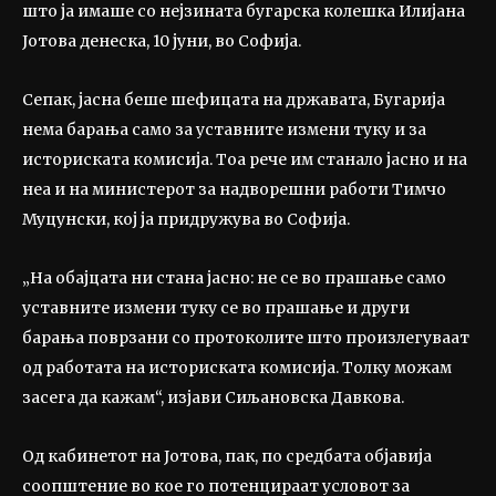
што ја имаше со нејзината бугарска колешка Илијана
Јотова денеска, 10 јуни, во Софија.
Сепак, јасна беше шефицата на државата, Бугарија
нема барања само за уставните измени туку и за
историската комисија. Тоа рече им станало јасно и на
неа и на министерот за надворешни работи Тимчо
Муцунски, кој ја придружува во Софија.
„На обајцата ни стана јасно: не се во прашање само
уставните измени туку се во прашање и други
барања поврзани со протоколите што произлегуваат
од работата на историската комисија. Толку можам
засега да кажам“, изјави Сиљановска Давкова.
Од кабинетот на Јотова, пак, по средбата објавија
соопштение во кое го потенцираат условот за