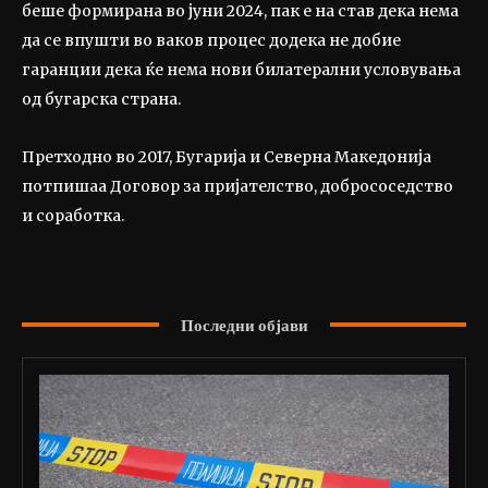
беше формирана во јуни 2024, пак е на став дека нема
да се впушти во ваков процес додека не добие
гаранции дека ќе нема нови билатерални условувања
од бугарска страна.
Претходно во 2017, Бугарија и Северна Македонија
потпишаа Договор за пријателство, добрососедство
и соработка.
Последни објави