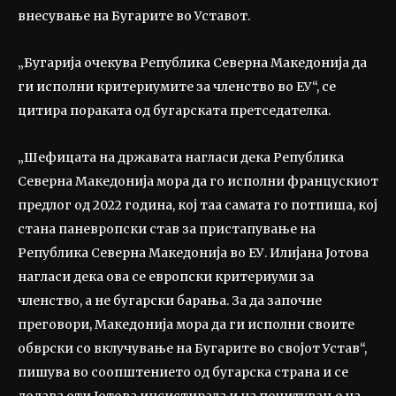
внесување на Бугарите во Уставот.
„Бугарија очекува Република Северна Македонија да
ги исполни критериумите за членство во ЕУ“, се
цитира пораката од бугарската претседателка.
„Шефицата на државата нагласи дека Република
Северна Македонија мора да го исполни францускиот
предлог од 2022 година, кој таа самата го потпиша, кој
стана паневропски став за пристапување на
Република Северна Македонија во ЕУ. Илијана Јотова
нагласи дека ова се европски критериуми за
членство, а не бугарски барања. За да започне
преговори, Македонија мора да ги исполни своите
обврски со вклучување на Бугарите во својот Устав“,
пишува во соопштението од бугарска страна и се
додава оти Јотова инсистирала и на почитување на