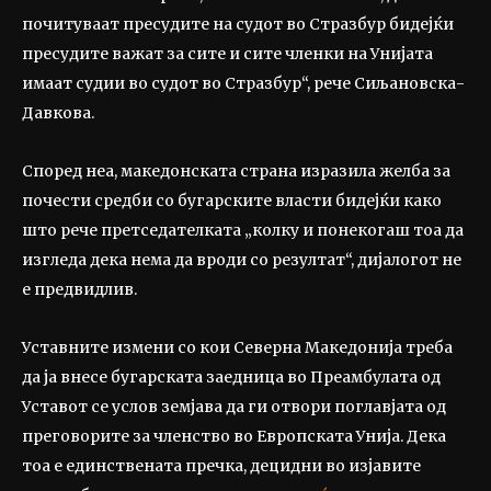
почитуваат пресудите на судот во Стразбур бидејќи
пресудите важат за сите и сите членки на Унијата
имаат судии во судот во Стразбур“, рече Сиљановска-
Давкова.
Според неа, македонската страна изразила желба за
почести средби со бугарските власти бидејќи како
што рече претседателката „колку и понекогаш тоа да
изгледа дека нема да вроди со резултат“, дијалогот не
е предвидлив.
Уставните измени со кои Северна Македонија треба
да ја внесе бугарската заедница во Преамбулата од
Уставот се услов земјава да ги отвори поглавјата од
преговорите за членство во Европската Унија. Дека
тоа е единствената пречка, децидни во изјавите