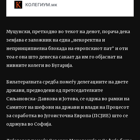
Муцунски, претходно во текот на денот, порача дека
земјава е заложник на една „некоректна и
непринципиелна блокада на европскиот пат“ и оти
тоа е она што денеска сакаат да им го објаснат на
нивните колеги во Бугарија.
Билатералната средба помеѓу делегациите на двете
држави, предводени од претседателките
Сиљановска-Давкова и Јотова, се одржа во рамки на
Самитот на шефови на држави и влади на Процесот
за соработка во Југоисточна Европа (ПСЈИЕ) што се
одржува во Софија.