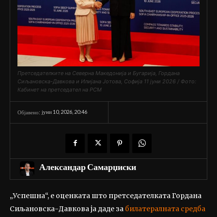
Претседателките на Северна Македонија и Бугарија, Гордана
Сиљановска-Давкова и Илијана Јотова, Софија 11 јуни 2026 / Фото:
Кабинет на претседател на РСМ
јуни 10, 2026, 20:46
Објавено:
Александар Самарџиски
„Успешна“, е оценката што претседателката Гордана
Сиљановска-Давкова ја даде за
билатералната средба