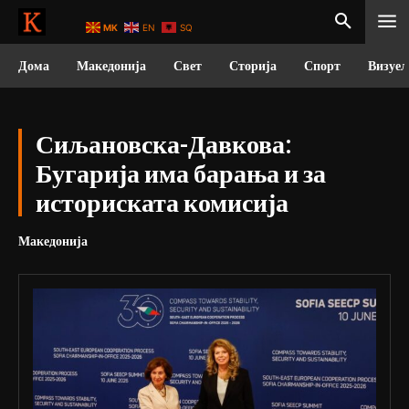
MK
EN
SQ
Дома
Македонија
Свет
Сторија
Спорт
Визуел
Сиљановска-Давкова:
Бугарија има барања и за
историската комисија
Македонија