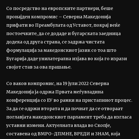
Со посредство на европските партнери, беше
пронајден компромис – Северна Македонија
прифати во Преамбулата од Уставот, покрај веќе
постоечките, да се додаде и бугарската заедница
додека од друга страна, се задржа чистата
формулација за македонскиот јазик со тоа што
Бугарија даде унилатерална изјава во која го изрази
својот став за ова прашање.
Со ваков компромис, на 19 јули 2022 Северна
Македонија ја одржа Првата меѓувладина
конференција со ЕУ во рамки на пристапниот процес.
За да се одржи втората и да почнат да се отвораат
поглавјата македонскиот парламент треба да изгласа
уставни измени. Актуелната влада во Скопје,
составена од ВМРО-ДПМНЕ, ВРЕДИ и ЗНАМ, која