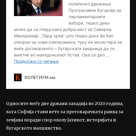
Односите меѓу две држави заладија во 2020 година,
кога Софија стави вето за преговарачката рамка за
земјава поради спор околу јазикот, историјата и
бугарското малцинство.