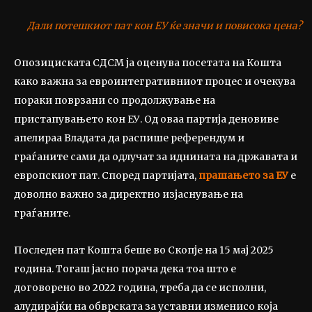
Дали потешкиот пат кон ЕУ ќе значи и повисока цена?
Опозициската СДСМ ја оценува посетата на Кошта
како важна за евроинтегративниот процес и очекува
пораки поврзани со продолжување на
пристапувањето кон ЕУ. Од оваа партија деновиве
апелираа Владата да распише референдум и
граѓаните сами да одлучат за иднината на државата и
европскиот пат. Според партијата,
прашањето за ЕУ
е
доволно важно за директно изјаснување на
граѓаните.
Последен пат Кошта беше во Скопје на 15 мај 2025
година. Тогаш јасно порача дека тоа што е
договорено во 2022 година, треба да се исполни,
алудирајќи на обврската за уставни изменисо која