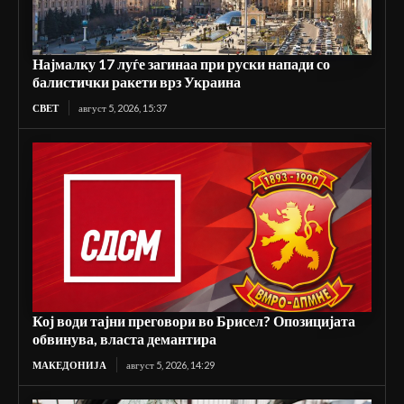
Најмалку 17 луѓе загинаа при руски напади со
балистички ракети врз Украина
СВЕТ
август 5, 2026, 15:37
Кој води тајни преговори во Брисел? Опозицијата
обвинува, власта демантира
МАКЕДОНИЈА
август 5, 2026, 14:29