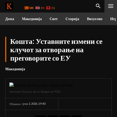
MK
EN
SQ
Дома
Македонија
Свет
Сторија
Визуелно
Игр
Кошта: Уставните измени се
клучот за отворање на
преговорите со ЕУ
Македонија
Антонио Кошта, фото Влада на РСМ
јуни 2, 2026, 19:40
Објавено: