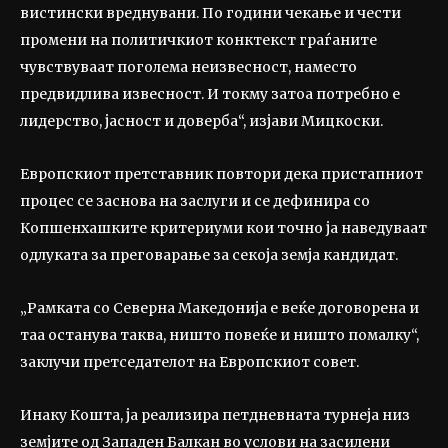
вистински вреднувани. По години чекање и чести
промени на политичкиот конктекст граѓаните
чувствуваат поголема неизвесност, наместо
предвидлива извесност. И токму затоа потребно е
лидерство, јасност и доверба“, изјави Мицкоски.
Европскиот претставник повтори дека пристапниот
процес се заснова на заслуги и се дефинира со
Копшенхашките критериуми кои точно ја наведуваат
одлуката за преговарање за секоја земја кандидат.
„Рамката со Северна Македонија е веќе договорена и
таа останува таква, ништо повеќе и ништо помалку“,
заклучи претседателот на Европскиот совет.
Инаку Кошта, ја реализира петдневната турнеја низ
земјите од Западен Балкан во услови на засилени