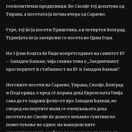
геополитички предизвици. Во Скопје тој допатува од
Тирана, а посетата ја почна вчера од Сараево.
Утре, тој ќе ја посети Приштина, а в четврток Белград.
Турнејата ќе ја заокружи со посета во Црна Гора.
На 5 јуни Кошта ќе биде копретседавач на самитот ЕУ
– Западен Балкан, чија главна тема е „Заедничкиот
просперитет и стабилност на ЕУ и Западен Балкан“.
Неговите посети на Сараево, Тирана, Скопје, Белград
и Подгорица, е пред сѐ порака дека Европската Унија
сака да го задржи фокусот врз Западен Балкан, но
според експертите мали се очекувањата дека
посетата во Скопје ќе донесе некакво суштинско
поместување во однос на македонските