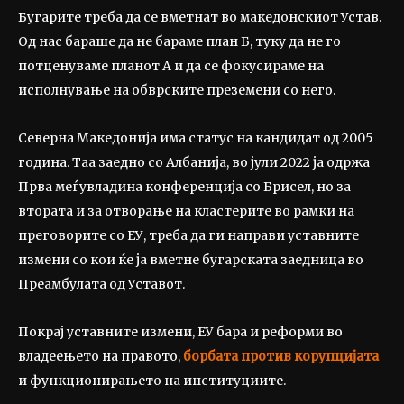
Бугарите треба да се вметнат во македонскиот Устав.
Од нас бараше да не бараме план Б, туку да не го
потценуваме планот А и да се фокусираме на
исполнување на обврските преземени со него.
Северна Македонија има статус на кандидат од 2005
година. Таа заедно со Албанија, во јули 2022 ја одржа
Прва меѓувладина конференција со Брисел, но за
втората и за отворање на кластерите во рамки на
преговорите со ЕУ, треба да ги направи уставните
измени со кои ќе ја вметне бугарската заедница во
Преамбулата од Уставот.
Покрај уставните измени, ЕУ бара и реформи во
владеењето на правото,
борбата против корупцијата
и функционирањето на институциите.