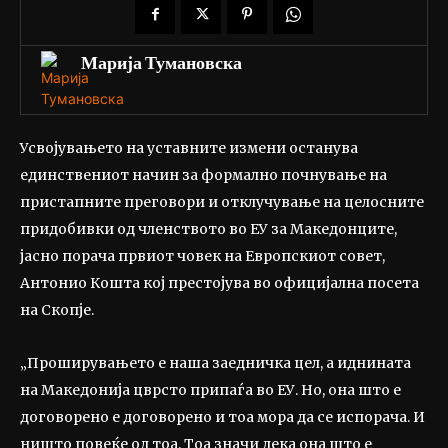
Марија Тумановска
Усвојувањето на уставните измени останува
единствениот начин за формално почнување на
пристапните преговори и отклучување на целосните
придобивки од членството во ЕУ за Македонците,
јасно порача првиот човек на Европскиот совет,
Антонио Кошта кој престојува во официјална посета
на Скопје.
„Проширувањето е наша заедничка цел, а иднината
на Македонија цврсто припаѓа во ЕУ. Но, она што е
договорено е договорено и тоа мора да се испорача. И
ништо повеќе од тоа. Тоа значи дека она што е