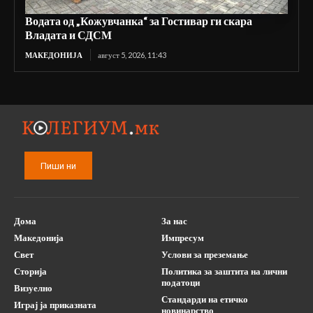
Водата од „Кожувчанка“ за Гостивар ги скара
Владата и СДСМ
МАКЕДОНИЈА
август 5, 2026, 11:43
Пиши ни
Дома
За нас
Македонија
Импресум
Свет
Услови за преземање
Сторија
Политика за заштита на лични
податоци
Визуелно
Стандарди на етичко
Играј ја приказната
новинарство