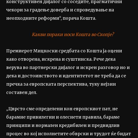
конструктивен дијалог со соседите, прагматични
чекори за градење доверба и спроведување на
неопходните реформи“, порача Кошта.
Какви пораки носи Кошта во Скопје?
Премиерот Мицкоски средбата со Кошта ја оцени
како отворена, искрена и суштинска. Рече дека
верува во партнерски дијалог и искрен разговор но и
дека и достоинството и идентитетот не треба да се
пречка за европската перспектива, туку нејзин
составен дел.
„Цврсто сме определени кон европскиот пат, не
барамне привилегии и олеснети правила, бараме
принципи и нормален кредибилен и предвидлив
процес во кој исполнетите обврски и трудот ќе бидат