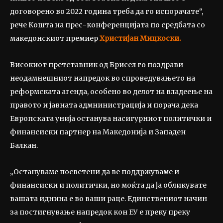
договорено во 2022 година треба да го испорачате“,
рече Кошта на прес-конференцијата по средбата со
македонскиот премиер
Христијан Мицкоски.
Високиот претставник од Брисел го поздрави
неодамнешниот напредок во спроведувањето на
реформската агенда, особено во делот на владеење на
правото и јавната адмнинистрација и порача дека
Европската унија останува насигурниот политички и
финансиски партнер на Македонија и Западен
Балкан.
„Остануваме посветени да ве поддржуваме и
финансиски и политички, но моќта да ја обликувате
вашата иднина е во ваши раце. Единствениот начин
за постигнување напредок кон ЕУ е преку преку