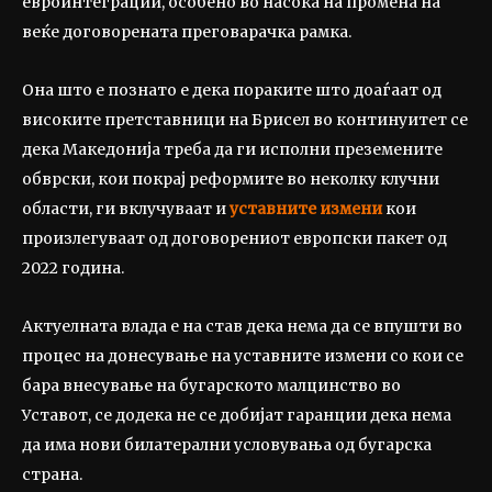
евроинтеграции, особено во насока на промена на
веќе договорената преговарачка рамка.
Она што е познато е дека пораките што доаѓаат од
високите претставници на Брисел во континуитет се
дека Македонија треба да ги исполни преземените
обврски, кои покрај реформите во неколку клучни
области, ги вклучуваат и
уставните измени
кои
произлегуваат од договорениот европски пакет од
2022 година.
Актуелната влада е на став дека нема да се впушти во
процес на донесување на уставните измени со кои се
бара внесување на бугарското малцинство во
Уставот, се додека не се добијат гаранции дека нема
да има нови билатерални условувања од бугарска
страна.