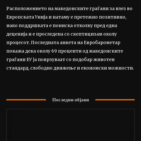
Расположението на македонските граѓани за влез во
Европската Унија и натаму е претежно позитивно,
иако поддршката е пониска отколку пред една
деценија и е проследена со скептицизам околу
процесот. Последната анкета на Евробарометар
покажа дека околу 69 проценти од македонските
граѓани ЕУ ја поврзуваат со подобар животен
стандард, слободно движење и економски можности.
Последни објави