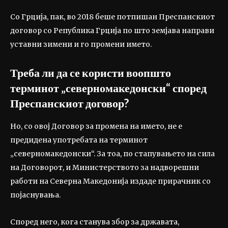
Со Грција, пак, во 2018 беше потпишан Преспанскиот
договор со Република Грција по што земјава направи
уставни зимени и го промени името.
Треба ли да се користи воопшто
терминот „северномакедонски“ според
Преспанскиот договор?
Но, со овој Договор за промена на името, не е
предидена употребата на терминот
„северномакедонски“. За тоа, по стапувањето на сила
на Договорот, и Министерството за надворешни
работи на Северна Македонија издаде прирачник со
појаснувања.
Според него, кога станува збор за државата,