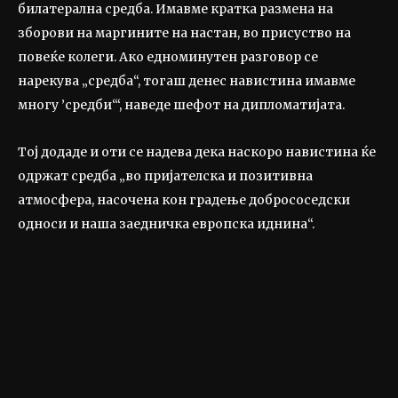
билатерална средба. Имавме кратка размена на
зборови на маргините на настан, во присуство на
повеќе колеги. Ако едноминутен разговор се
нарекува „средба“, тогаш денес навистина имавме
многу ’средби‘“, наведе шефот на дипломатијата.
Тој додаде и оти се надева дека наскоро навистина ќе
одржат средба „во пријателска и позитивна
атмосфера, насочена кон градење добрососедски
односи и наша заедничка европска иднина“.