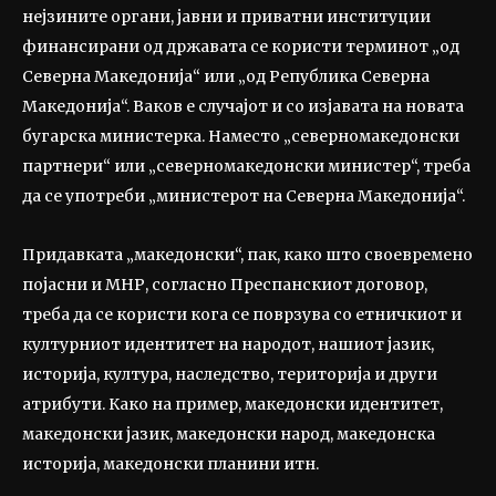
нејзините органи, јавни и приватни институции
финансирани од државата се користи терминот „од
Северна Македонија“ или „од Република Северна
Македонија“. Ваков е случајот и со изјавата на новата
бугарска министерка. Наместо „северномакедонски
партнери“ или „северномакедонски министер“, треба
да се употреби „министерот на Северна Македонија“.
Придавката „македонски“, пак, како што своевремено
појасни и МНР, согласно Преспанскиот договор,
треба да се користи кога се поврзува со етничкиот и
културниот идентитет на народот, нашиот јазик,
историја, култура, наследство, територија и други
атрибути. Како на пример, македонски идентитет,
македонски јазик, македонски народ, македонска
историја, македонски планини итн.