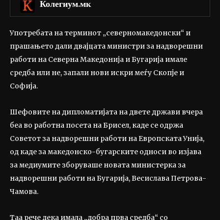
Колегиум.мк
Употребата на терминот „северномакедонски“ и
прашањето дали двајцата министри за надворешни
работи на Северна Македонија и Бугарија имале
средба или не, запали нови искри меѓу Скопје и
Софија.
Шефовите на дипломатијата на двете држави вчера
беа во работна посета на Брисел, каде се одржа
Советот за надворешни работи на Европската Унија,
од каде за македонско-бугарските односи во изјава
за медиумите зборуваше новата министерка за
надворешни работи на Бугарија, Весислава Петрова-
Чамова.
Таа рече дека имала „добра прва средба“ со