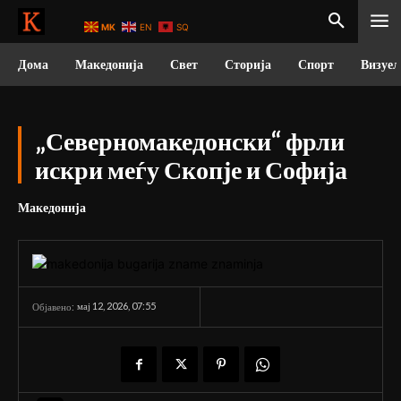
MK
EN
SQ
Дома
Македонија
Свет
Сторија
Спорт
Визуел
„Северномакедонски“ фрли
искри меѓу Скопје и Софија
Македонија
мај 12, 2026, 07:55
Објавено: