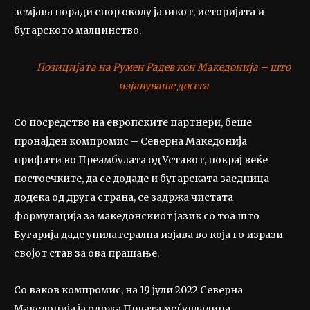
земјава поради спор околу јазикот, историјата и
бугарското малцинство.
Позицијата на Румен Радев кон Македонија – што
изјавуваше досега
Со посредство на европските партнери, беше
пронајден компромис – Северна Македонија
прифати во Преамбулата од Уставот, покрај веќе
постоечките, да се додаде и бугарската заедница
додека од друга страна, се задржа чистата
формулација за македонскиот јазик со тоа што
Бугарија даде унилатерална изјава во која го изрази
својот став за ова прашање.
Со ваков компромис, на 19 јули 2022 Северна
Македонија ја одржа Првата меѓувладина