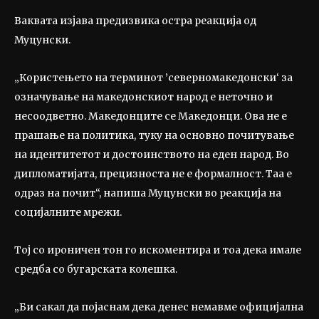
Ваквата изјава предизвика остра реакција од
Муцунски.
„Користењето на терминот ’северномакедонски‘ за
означување на македонскиот народ е неточно и
несоодветно. Македонците се Македонци. Ова не е
прашање на политика, туку на основно почитување
на идентитетот и достоинството на еден народ. Во
дипломатијата, прецизноста не е формалност. Таа е
одраз на почит“, напиша Муцунски во реакција на
социјалните мрежи.
Тој со ироничен тон го искоментира и тоа дека имале
средба со бугарската колешка.
„Би сакал да појаснам дека денес немавме официјална