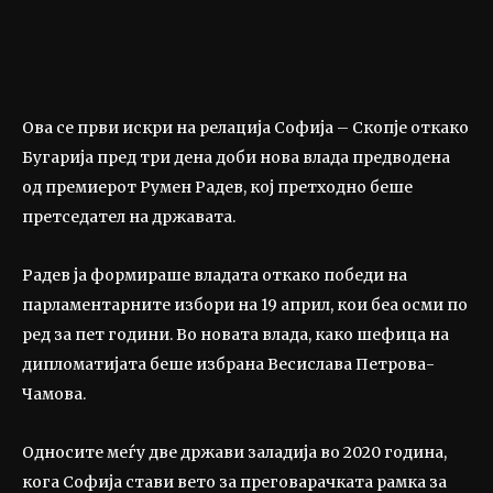
Ова се први искри на релација Софија – Скопје откако
Бугарија пред три дена доби нова влада предводена
од премиерот Румен Радев, кој претходно беше
претседател на државата.
Радев ја формираше владата откако победи на
парламентарните избори на 19 април, кои беа осми по
ред за пет години. Во новата влада, како шефица на
дипломатијата беше избрана Весислава Петрова-
Чамова.
Односите меѓу две држави заладија во 2020 година,
кога Софија стави вето за преговарачката рамка за