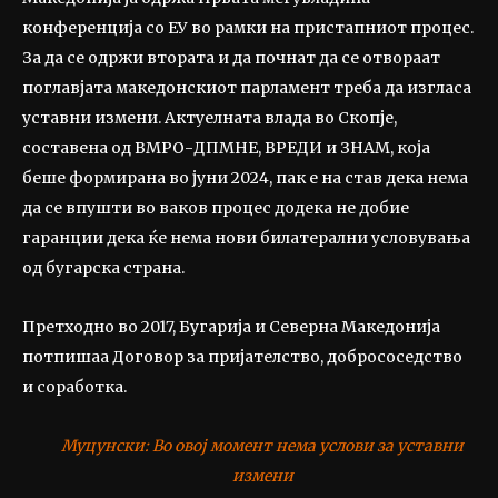
конференција со ЕУ во рамки на пристапниот процес.
За да се одржи втората и да почнат да се отвораат
поглавјата македонскиот парламент треба да изгласа
уставни измени. Актуелната влада во Скопје,
составена од ВМРО-ДПМНЕ, ВРЕДИ и ЗНАМ, која
беше формирана во јуни 2024, пак е на став дека нема
да се впушти во ваков процес додека не добие
гаранции дека ќе нема нови билатерални условувања
од бугарска страна.
Претходно во 2017, Бугарија и Северна Македонија
потпишаа Договор за пријателство, добрососедство
и соработка.
Муцунски: Во овој момент нема услови за уставни
измени