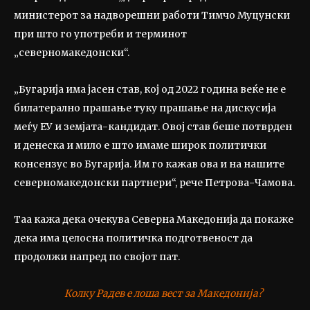
министерот за надворешни работи Тимчо Муцунски
при што го употреби и терминот
„северномакедонски“.
„Бугарија има јасен став, кој од 2022 година веќе не е
билатерално прашање туку прашање на дискусија
меѓу ЕУ и земјата-кандидат. Овој став беше потврден
и денеска и мило е што имаме широк политички
консензус во Бугарија. Им го кажав ова и на нашите
северномакедонски партнери“, рече Петрова-Чамова.
Таа кажа дека очекува Северна Македонија да покаже
дека има целосна политичка подготвеност да
продолжи напред по својот пат.
Колку Радев е лоша вест за Македонија?