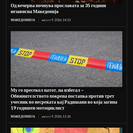
Од вечерва почнува прославата за 35 години
независна Македонија
МАКЕДОНИЈА
август 9, 2026, 14:23
Му го пресекол патот, па избегал –
Обвинителството покрена постапка против трет
учесник во несреќата кај Радишани во која загина
19 годишен мотоциклист
МАКЕДОНИЈА
август 9, 2026, 12:26