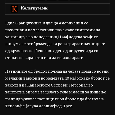
Колегиум.мк
Една Французинка и двајца Американци се
позитивни на тестот или покажале симптоми на
хантавирус во понеделник,11 мај додека земјите
ширум светот брзаат да ги репатрираат патниците
од крузерот кој беше погоден од вирусот и да ги
стават во карантин или да ги изолираат.
Патниците од бродот почнаа да летаат дома со воени
и владини авиони во неделата, 10 мај откако бродот се
закотви на Канарските Острови. Персонал во
заштитна опрема за целото тело и маски за дишење
ги придружуваа патниците од бродот до брегот на
Тенерифе, јавува Асошиејтед Прес.