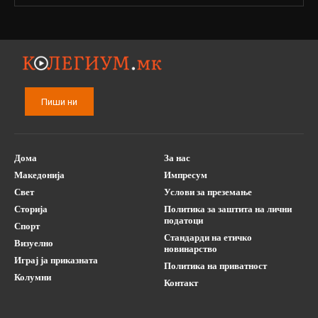
Пиши ни
Дома
За нас
Македонија
Импресум
Свет
Услови за преземање
Сторија
Политика за заштита на лични
податоци
Спорт
Стандарди на етичко
Визуелно
новинарство
Играј ја приказната
Политика на приватност
Колумни
Контакт