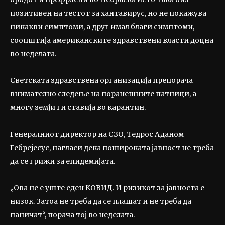
позитивен на тестот за хантавирус, но не покажува
никакви симптоми, а друг имал благи симптоми,
соопштија американските здравствени власти доцна
во неделата.
Светската здравствена организација препорача
внимателно следење на поранешните патници, а
многу земји ги ставија во карантин.
Генералниот директор на СЗО, Тедрос Аданом
Гебрејесус, нагласи дека пошироката јавност не треба
да се грижи за епидемијата.
„Ова не е уште еден КОВИД. И ризикот за јавноста е
низок. Затоа не треба да се плашат и не треба да
паничат“, порача тој во неделата.