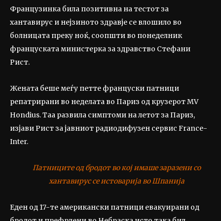
Французинка била позитивна на тестот за
хантавирус и нејзиното здравје се влошило во
болницата преку ноќ, соопшти во понеделник
француската министерка за здравство Стефани
Рист.
Жената беше меѓу петте француски патници
репатрирани во неделата во Париз од крузерот MV
Hondius. Таа развила симптоми на летот за Париз,
изјави Рист за јавниот радиодифузен сервис France-
Inter.
Патниците од бродот во кој имаше заразени со
хантавирус се истоварија во Шпанија
Еден од 17-те американски патници евакуирани од
бродот и префрлени во Небраска исто така бил