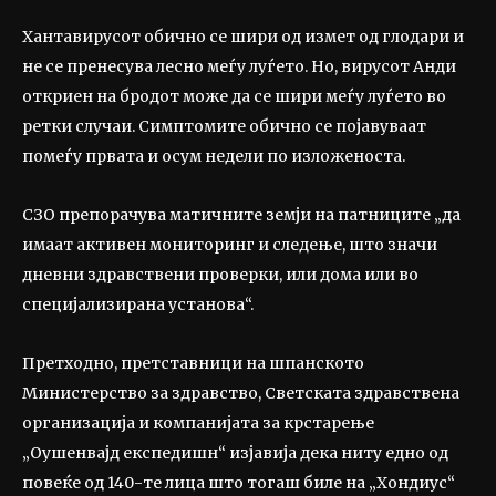
Хантавирусот обично се шири од измет од глодари и
не се пренесува лесно меѓу луѓето. Но, вирусот Анди
откриен на бродот може да се шири меѓу луѓето во
ретки случаи. Симптомите обично се појавуваат
помеѓу првата и осум недели по изложеноста.
СЗО препорачува матичните земји на патниците „да
имаат активен мониторинг и следење, што значи
дневни здравствени проверки, или дома или во
специјализирана установа“.
Претходно, претставници на шпанското
Министерство за здравство, Светската здравствена
организација и компанијата за крстарење
„Оушенвајд експедишн“ изјавија дека ниту едно од
повеќе од 140-те лица што тогаш биле на „Хондиус“