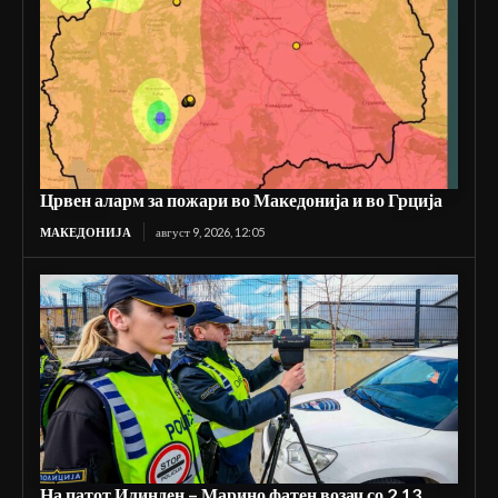
Црвен аларм за пожари во Македонија и во Грција
МАКЕДОНИЈА
август 9, 2026, 12:05
На патот Илинден – Марино фатен возач со 2,13