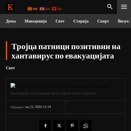
MK
EN
SQ
Дома
Македонија
Свет
Сторија
Спорт
Визуел
Тројца патници позитивни на
хантавирус по евакуацијата
Свет
Хантавирус, илустрација-фото warren-umoh-unsplash
мај 11, 2026, 11:14
Објавено: