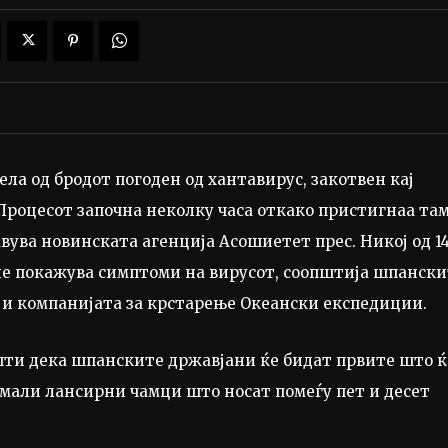
ла од бродот погоден од хантавирус, закотвен кај
роцесот започна неколку часа откако пристигнаа там
јавува новинската агенција Асошиетет прес. Никој од 1
не покажува симптоми на вирусот, соопштија шпански
а и компанијата за крстарење Океански експедиции.
шти дека шпанските државјани ќе бидат првите што ќ
 мали лансирни чамци што носат помеѓу пет и десет