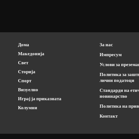
Дома
За нас
Македонија
Импресум
Свет
Услови за презем
Сторија
Политика за зашт
лични податоци
Спорт
Визуелно
Стандарди на ети
новинарство
Играј ја приказната
Политика на прив
Колумни
Контакт