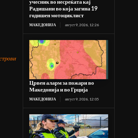
учесник во несреќата кај
Радишани во која загина 19
годишен мотоциклист
МАКЕДОНИЈА
август 9, 2026, 12:26
Острови
Црвен аларм за пожари во
Македонија и во Грција
МАКЕДОНИЈА
август 9, 2026, 12:05