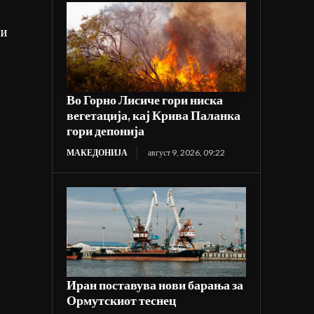
 и
Во Горно Лисиче гори ниска
вегетација, кај Крива Паланка
гори депонија
МАКЕДОНИЈА
август 9, 2026, 09:22
Иран поставува нови барања за
Ормутскиот теснец