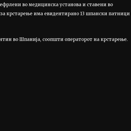
ефрлени во медицинска установа и ставени во
 за крстарење има евидентирано 13 шпански патници
нтин во Шпанија, соопшти операторот на крстарење.