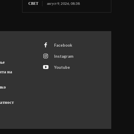
СВЕТ
август 9, 2026, 08:38
Facebook
Instagram
ање
Youtube
ита на
чко
атност