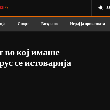
33
SQ
ија
Спорт
Визуелно
Играј ја приказната
т во кој имаше
рус се истоварија