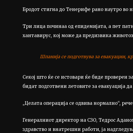
Бродот стигна до Тенерифе рано наутро во не
Три лица починаа од епидемијата, а пет пат
хантавирус, кој може да предизвика животоз
Шпанија се подготвува за евакуации, к
Секој што ќе се истовари ќе биде проверен з
бидат подготвени летовите за евакуација да
„Целата операција се одвива нормално“, реч
Генералниот директор на СЗО, Тедрос Аданом
здравство и внатрешни работи, ја надгледув