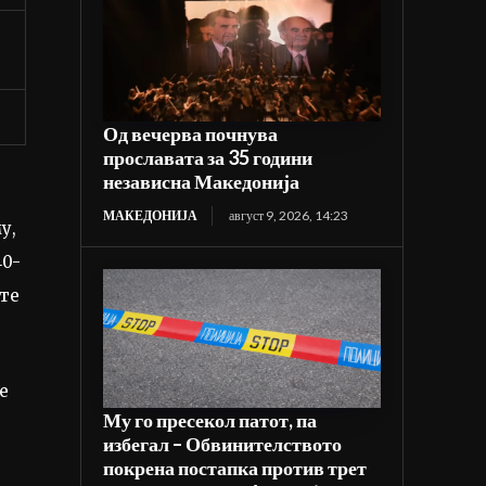
Од вечерва почнува
прославата за 35 години
независна Македонија
МАКЕДОНИЈА
август 9, 2026, 14:23
у,
40-
те
е
Му го пресекол патот, па
избегал – Обвинителството
покрена постапка против трет