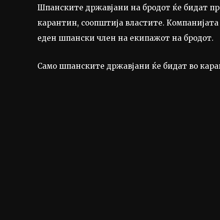
Шпанските државјани на бродот ќе бидат пр
карантин, соопштија властите. Компанијата
еден шпански член на екипажот на бродот.
Само шпанските државјани ќе бидат во кара