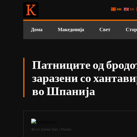
MK
EN
Дома
Македонија
Свет
Стор
Патниците од бродо
заразени со хантави
во Шпанија
Фото Daniel Dan / Pexels