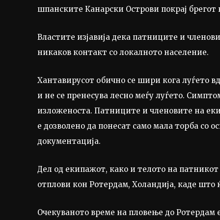
шпанските Канарски Острови покрај брегот 
Властите изјавија дека патниците и членови
никаков контакт со локалното население.
Хантавирусот обично се шири кога луѓето 
и не се пренесува лесно меѓу луѓето. Симпто
изложеноста. Патниците и членовите на екип
е дозволено да понесат само мала торба со 
документација.
Дел од екипажот, како и телото на патникот к
отплови кон Ротердам, Холандија, каде што
Очекуваното време на пловење до Ротердам е