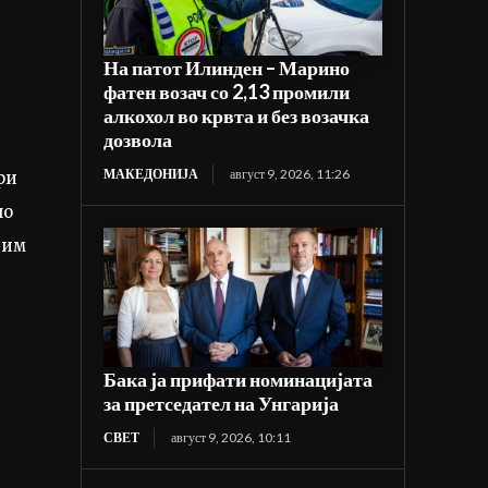
На патот Илинден – Марино
фатен возач со 2,13 промили
алкохол во крвта и без возачка
дозвола
МАКЕДОНИЈА
август 9, 2026, 11:26
ри
по
 им
Бака ја прифати номинацијата
за претседател на Унгарија
СВЕТ
август 9, 2026, 10:11