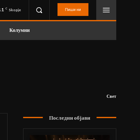
.1
C
Пиши ни
Skopje
Колумни
Свет
Последни објави