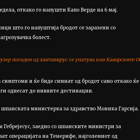
дела, откако го напушти Капо Верде на 6 мај.
ници што го напуштија бродот се заразени со
агрозувачка болест.
рузер погоден од хантавирус се упатува кон Канарските 
а симптоми и ќе биде симнат од бродот само откако ќе
 ги однесат до нивните дестинации.
е шпанската министерка за здравство Моника Гарсија.
 Гебрејесус, заедно со шпанските министри за
аат операцијата на Тенерифе, најголемиот од