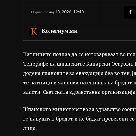
мај 10, 2026, 12:40
Објавено:
Колегиум.мк
Патниците почнаа да се истоваруваат во неде
Тенерифе на шпанските Канарски Острови. П
додека плановите за евакуација беа во тек, 
те патници и членови на екипаж на бродот 
власти, Светската здравствена организациј
Шпанското министерство за здравство сооп
го напуштат бродот и ќе бидат превезени со
лица.