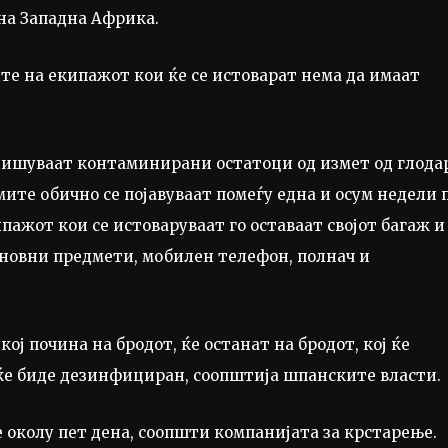
на Западна Африка.
те на екипажот кои ќе се истоварат нема да имаат
вдишуваат контаминирани остатоци од измет од глода
мите обично се појавуваат помеѓу една и осум недели 
ажот кои се истоваруваат го оставаат својот багаж и
основни предмети, мобилен телефон, полнач и
ој почина на бродот, ќе останат на бродот, кој ќе
 ќе биде дезинфициран, соопштија шпанските власти.
 околу пет дена, соопшти компанијата за крстарење.