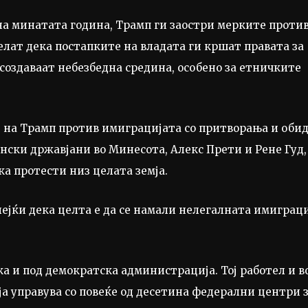
на минатата година, Трамп ги заостри мерките проти
велат дека постапките на владата ги кршат правата за
 создаваат небезбедна средина, особено за етничките
е на Трамп против имиграцијата со притворања и оби
ански државјани во Минесота, Алекс Прети и Рене Гуд,
ка протести низ целата земја.
лејќи дека целта е да се намали нелегалната имиграц
ка и под демократска администрација. Тој работел и в
ја управува со повеќе од десетина федерални центри 