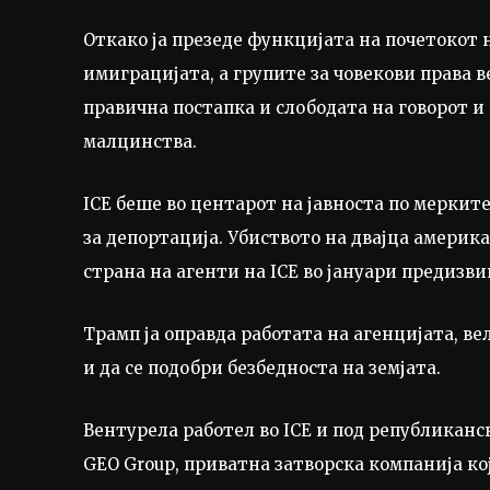
Откако ја презеде функцијата на почетокот 
имиграцијата, а групите за човекови права 
правична постапка и слободата на говорот и
малцинства.
ICE беше во центарот на јавноста по меркит
за депортација. Убиството на двајца америк
страна на агенти на ICE во јануари предизви
Трамп ја оправда работата на агенцијата, ве
и да се подобри безбедноста на земјата.
Вентурела работел во ICE и под републиканс
GEO Group, приватна затворска компанија ко