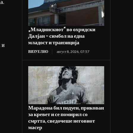
а.
„Младинскиот“ во охридски
Далјан – симбол на една
младост и транзиција
 и
ВИЗУЕЛНО
август 8, 2026, 07:57
Марадона бил подуен, прикован
за кревет и се помирил со
смртта, сведочеше неговиот
масер