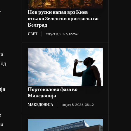
в
Нов руски напад врз Киев
откако Зеленски пристигна во
Белград
СВЕТ
август 8, 2026, 09:56
ди
 од
Портокалова фаза во
ија
Македонија
МАКЕДОНИЈА
август 8, 2026, 08:12
о
за