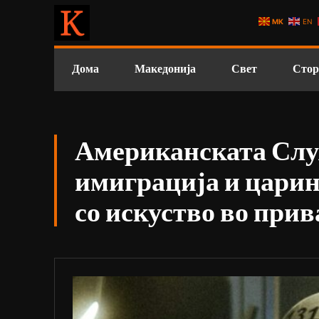
MK
EN
Дома
Македонија
Свет
Стор
Американската Слу
имиграција и царин
со искуство во при