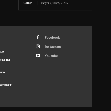
СПОРТ
август 7, 2026, 20:37
Facebook
Instagram
ање
Youtube
ита на
чко
атност