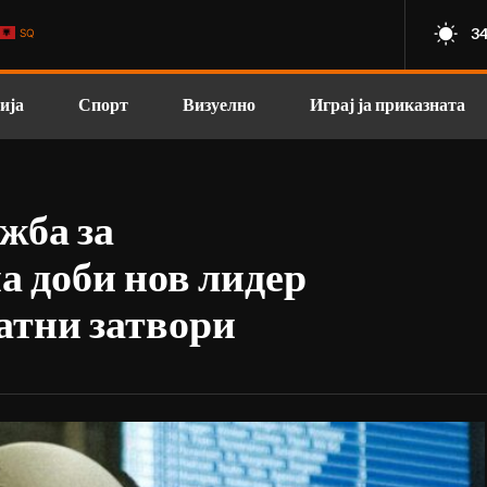
34
SQ
ија
Спорт
Визуелно
Играј ја приказната
жба за
а доби нов лидер
ватни затвори