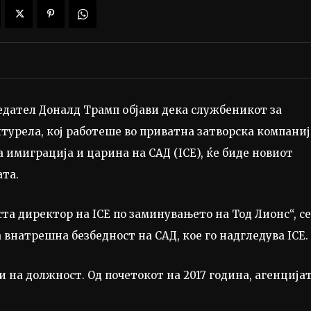
дател Доналд Трамп објави дека службеникот за
турела, кој работеше во приватна затворска компаниј
 имиграција и царина на САД (ICE), ќе биде новиот
та.
та директор на ICE по заминувањето на Тод Лионс“, се
внатрешна безбедност на САД, кое го надгледува ICE.
 на должност. Од почетокот на 2017 година, агенцијат