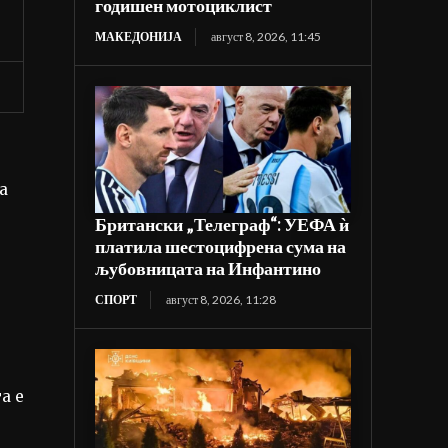
годишен мотоциклист
МАКЕДОНИЈА
август 8, 2026, 11:45
а
Британски „Телеграф“: УЕФА ѝ
платила шестоцифрена сума на
љубовницата на Инфантино
СПОРТ
август 8, 2026, 11:28
а е