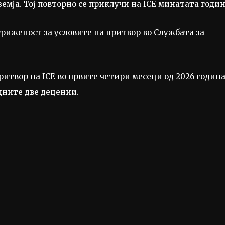
мја. Тој повторно се приклучи на ICE минатата годин
гриженост за условите на притвор во Службата за
ритвор на ICE во првите четири месеци од 2026 година
едните две децении.