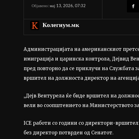
мај 13, 2026, 07:32
Објавено:
Колегиум.мк
Администрацијата на американскиот претсе
имиграција и царинска контрола, Дејвид Вен
пред повторно да се приклучи на Службата за
вршител на должноста директор на агенција
„Дејв Вентурела ќе биде вршител на должнос
вели во соопштението на Министерството за 
ICE работи со години со директори-вршители
без директор потврден од Сенатот.