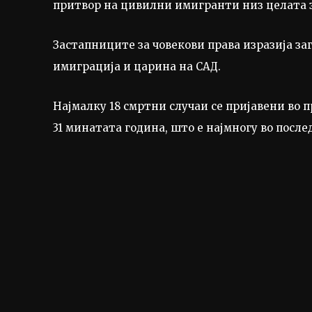
притвор на цивилни имигранти низ целата зе
Застапниците за човекови права изразија за
имиграција и царина на САД.
Најмалку 18 смртни случаи се пријавени во п
31 минатата година, што е најмногу во посл