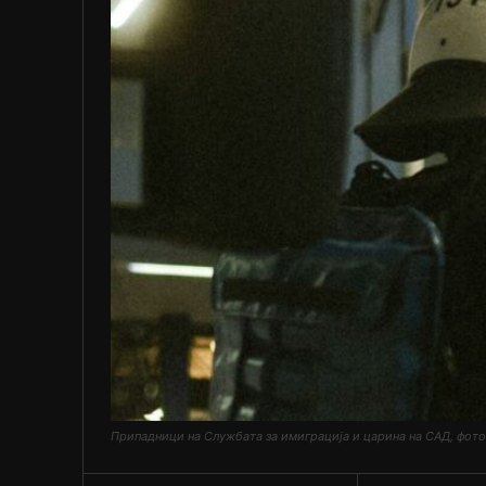
Припадници на Службата за имиграција и царина на САД, фото