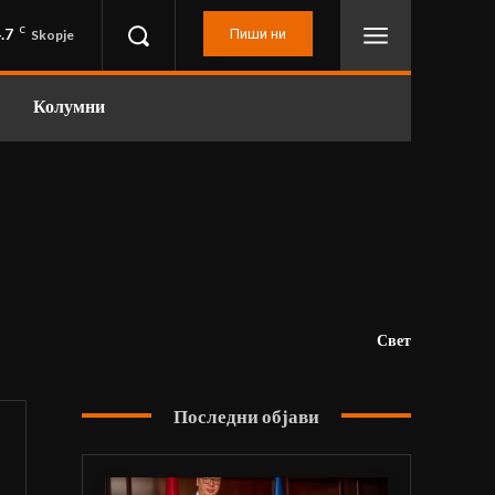
.7
C
Пиши ни
Skopje
Колумни
Свет
Последни објави