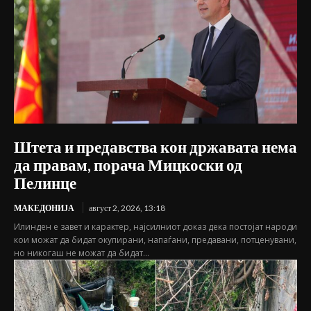
Штета и предавства кон државата нема
да правам, порача Мицкоски од
Пелинце
МАКЕДОНИЈА
август 2, 2026, 13:18
Илинден е завет и карактер, најсилниот доказ дека постојат народи
кои можат да бидат окупирани, напаѓани, предавани, потценувани,
но никогаш не можат да бидат...