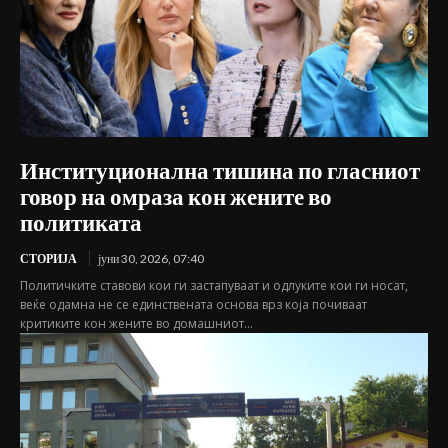
Институционална тишина по гласниот
говор на омраза кон жените во
политиката
СТОРИЈА
јуни 30, 2026, 07:40
Политичките ставови кои ги застапуваат и одлуките кои ги носат,
веќе одамна не се единствената основа врз која почиваат
критиките кон жените во домашниот...