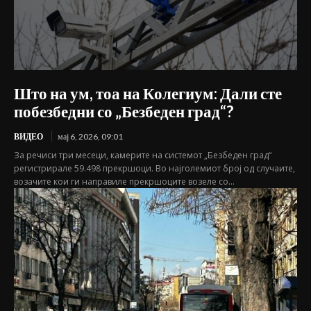
Што на ум, тоа на Колегиум: Дали сте
побезбедни со „Безбеден град“?
ВИДЕО
мај 6, 2026, 09:01
За речиси три месеци, камерите на системот „Безбеден град“
регистрирале 59.498 прекршоци. Во најголемиот број од случаите,
возачите кои ги направиле прекршоците возеле со...