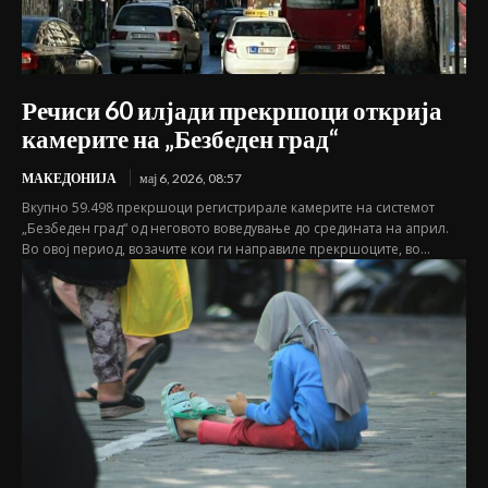
Речиси 60 илјади прекршоци открија
камерите на „Безбеден град“
МАКЕДОНИЈА
мај 6, 2026, 08:57
Вкупно 59.498 прекршоци регистрирале камерите на системот
„Безбеден град“ од неговото воведување до средината на април.
Во овој период, возачите кои ги направиле прекршоците, во...