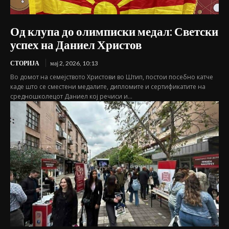
Од клупа до олимписки медал: Светски
успех на Даниел Христов
СТОРИЈА
мај 2, 2026, 10:13
Во домот на семејството Христови во Штип, постои посебно катче
каде што се сместени медалите, дипломите и сертификатите на
средношколецот Даниел кој речиси и...