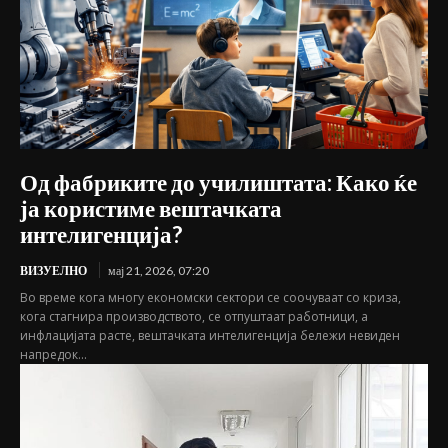
Од фабриките до училиштата: Како ќе
ја користиме вештачката
интелигенција?
ВИЗУЕЛНО
мај 21, 2026, 07:20
Во време кога многу економски сектори се соочуваат со криза,
кога стагнира производството, се отпуштаат работници, а
инфлацијата расте, вештачката интелигенција бележи невиден
напредок...