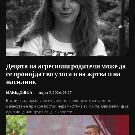
Децата на агресивни родители може да
се пронајдат во улога и на жртва и на
насилник
МАКЕДОНИЈА
август 5, 2026, 08:57
Врсничкото насилство е намерно, повторувачко и штетно
однесување при кое постои нерамнотежа во моќта. Ова значи дека
едно лице или група деца ја користи...