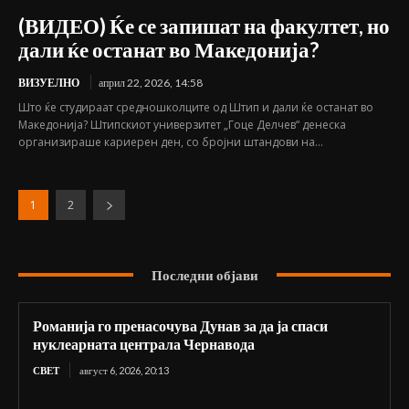
(ВИДЕО) Ќе се запишат на факултет, но
дали ќе останат во Македонија?
ВИЗУЕЛНО
април 22, 2026, 14:58
Што ќе студираат средношколците од Штип и дали ќе останат во
Македонија? Штипскиот универзитет „Гоце Делчев“ денеска
организираше кариерен ден, со бројни штандови на...
1
2
Последни објави
Романија го пренасочува Дунав за да ја спаси
нуклеарната централа Чернавода
СВЕТ
август 6, 2026, 20:13