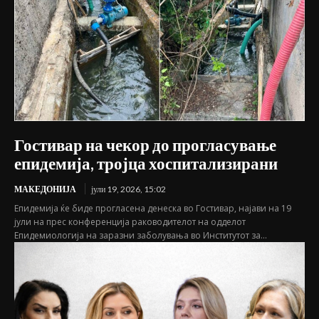
Гостивар на чекор до прогласување
епидемија, тројца хоспитализирани
МАКЕДОНИЈА
јули 19, 2026, 15:02
Епидемија ќе биде прогласена денеска во Гостивар, најави на 19
јули на прес конференција раководителот на одделот
Епидемиологија на заразни заболувања во Институтот за...