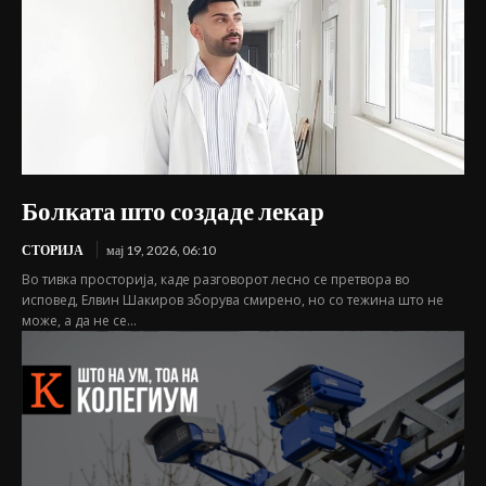
Болката што создаде лекар
СТОРИЈА
мај 19, 2026, 06:10
Во тивка просторија, каде разговорот лесно се претвора во
исповед, Елвин Шакиров зборува смирено, но со тежина што не
може, а да не се...