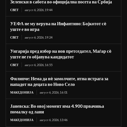
Зеленски в сабота во официјална посета на Србија
СВЕТ
август 6, 2026, 19:44
УЕФА не му верува на Инфантино: Бојкотот сè
уште е во игра
СВЕТ
август 6, 2026, 19:24
Унгарија пред избор на нов претседател, Маѓар сè
уште не го објавува кандидатот
СВЕТ
август 6, 2026, 16:55
Филипче: Нема да нè замолчите, итна истрага за
нападот на децата во Ново Село
МАКЕДОНИЈА
август 6, 2026, 16:01
Јаневска: Во овој момент има 4.900 првачиња
помалку од лани
МАКЕДОНИЈА
август 6, 2026, 13:46