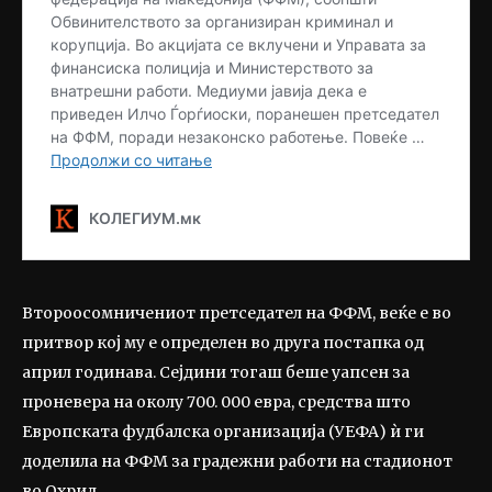
Второосомничениот претседател на ФФМ, веќе е во
притвор кој му е определен во друга постапка од
април годинава. Сејдини тогаш беше уапсен за
проневера на околу 700. 000 евра, средства што
Европската фудбалска организација (УЕФА) ѝ ги
доделила на ФФМ за градежни работи на стадионот
во Охрид.