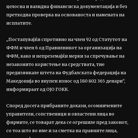
целосна и валидна финансиска документација и без
претходна проверка на основаноста и намената на
исплатите.
„Постапувајќи спротивно на член 92 од Статутот на
ФФМ и член 6 од Правилникот за организација на
ФФМ, како и непреземајќи мерки за спречување на
незаконито користење на средствата, тие
предизвикале штета на Фудбалската федерација на
Македонија во вкупен износ од 180 802 365 денари“,
информираат од ОЈО ГОКК.
Според досега прибраните докази, осомничените
управители, сопственици и овластени лица во
фирмите, се товарат дека се огрешиле пред законот,
со тоа што во име и за сметка на правните лица,