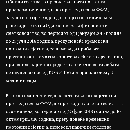
Обвинителството предистражната постапка,
првоосомничениот, како претседател на ФФМ,
заедно и по претходен договор со осомничената
раководителка на Одделението за финансии и
сметководство, во периодот од 1 јануари 2015 година
до 25 јули 2018 година, преку повеќе временски
поврзани дејствија, со намера да прибават
противправна имотна корист за себе и за други лица,
присвоиле парични средства доверени во службата
во вкупен износ од 127 451 156 денари или околу 2
милиони евра.
Второосомничениот, пак, исто така во својство на
претседател на ФФМ, по претходен договор со истата
осомничена, во периодот од 25 јули 2018 година до 10
октомври 2019 година, преку повеќе временски
поврзани дејствија, присвоил парични средства