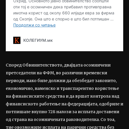
Според Обвинителството, двајцата осомничени
претседатели на ФФМ, во различни временски
периоди, иако биле должни да обезбедат законито,
економично, наменско и транспарентно користење
на финансиските средства и да вршат контрола над
финансиското работење на федерацијата, одобриле и
потпишале вкупно 728 налози за исплата доставени
од страна на осомничената раководителка. Со тоа,
тие овозможиле исплата на парични средства без