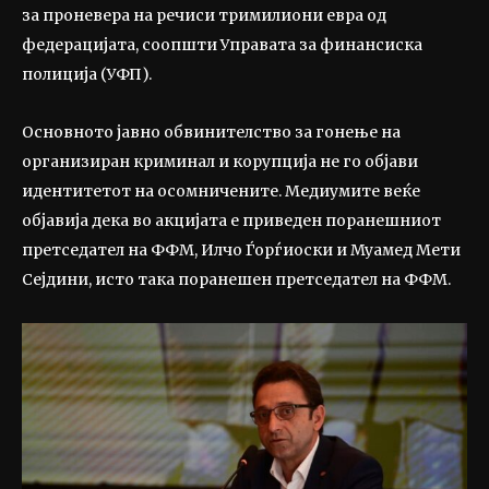
за проневера на речиси тримилиони евра од
федерацијата, соопшти Управата за финансиска
полиција (УФП).
Основното јавно обвинителство за гонење на
организиран криминал и корупција не го објави
идентитетот на осомничените. Медиумите веќе
објавија дека во акцијата е приведен поранешниот
претседател на ФФМ, Илчо Ѓорѓиоски и Муамед Мети
Сејдини, исто така поранешен претседател на ФФМ.