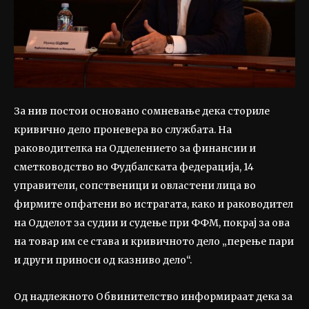
За нив постои основано сомневање дека сториле
кривично дело проневера во службата. На
раководителка на Одделението за финансии и
сметководство во Фудбалската федерација, 14
управители, сопственици и овластени лица во
фирмите опфатени во истрагата, како и раководител
на Одделот за судии и судење при ФФМ, покрај за ова
на товар им се става и кривичното дело „перење пари
и други приноси од казниво дело“.
Од надлежното Обвинителство информираат дека за