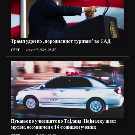
Трамп удри по „породилниот туризам“ во САД
СВЕТ
август 7, 2026, 08:37
Пукање во училиште во Тајланд: Најмалку шест
мртви, осомничен е 14-годишен ученик