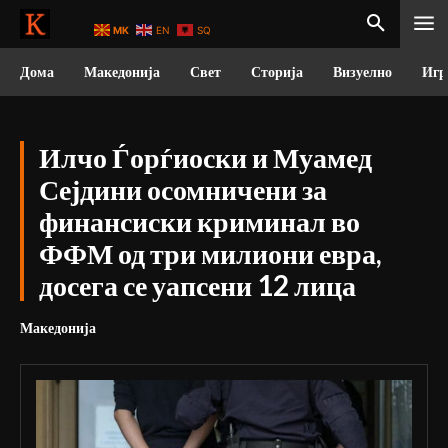
MK
EN
SQ
Дома
Македонија
Свет
Сторија
Визуелно
Игр
Илчо Ѓорѓиоски и Муамед
Сејдини осомничени за
финансиски криминал во
ФФМ од три милиони евра,
досега се уапсени 12 лица
Македонија