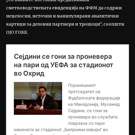
сметководствената евиденција на ФФМ да содржи
нецелосни, неточни и манипулирани аналитички
картици за деловни партнери и трошоци“, соопшти
ОЈО ГОКК.