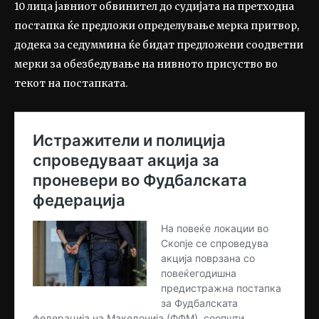
10 лица јавниот обвинител до судијата на претходна
постапка ќе предложи определување мерка притвор,
додека за седуммина ќе бидат предложени соодветни
мерки за обезбедување на нивното присуство во
текот на постапката.