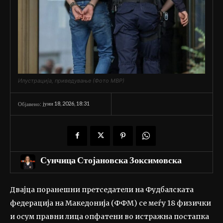
Илустрација, приведување (Фото МВР)
јуни 18, 2026, 18:31
Објавено:
Сунчица Стојановска Зоксимовска
Двајца поранешни претседатели на Фудбалската
федерација на Македонија (ФФМ) се меѓу 18 физички
и осум правни лица опфатени во истражна постапка