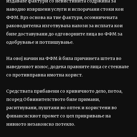
издавале фактури со невистинита содржина за
наводно извршени услуги и испорачани стоки кон
ФФМ. Врз основа на тие фактури, осомничената
раководителка изготвувала налози за исплата кои
биле доставувани до одговорните лица во ФФМ за
одобрување и потпишување.
На овој начин на ФФМ ѝ била причинета штета во
наведениот износ, додека правните лица се стекнале
со противправна имотна корист.
Средствата прибавени со кривичното дело, потоа,
псоред Обвинителството биле примани,
раситнувани, пуштани во оптек и користени во
финансискиот промет со цел прикривање на
нивното незаконско потекло.