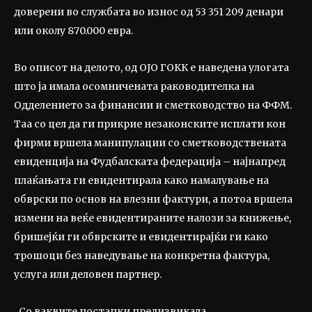
доверени во службата во износ од 53 351 209 денари
или околу 870.000 евра.
Во описот на делото, од ОЈО ГОКК е наведена улогата
што ја имала осомничената раководителка на
Одделението за финансии и сметководство на ФФМ.
Таа со цел да ги прикрие незаконските исплати кон
фирми вршела манипулации со сметководствената
евиденција на Фудбалската федерација – најнапред
плаќањата ги евидентирала како намалување на
обврски по основ на влезни фактури, а потоа вршела
измени на веќе евидентираните налози за книжење,
бришејќи ги обврските и евидентирајќи ги како
трошоци без наведување на конкретна фактура,
услуга или деловен партнер.
„Со ваквите постапки предизвикала