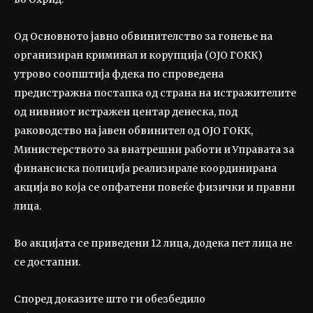
Од Основното јавно обвинителство за гонење на
организиран криминал и корупција (ОЈО ГОКК)
утрово соопштија фдека по спроведена
предистражна постапка од страна на истражителите
од нивниот истражен центар денеска, под
раководство на јавен обвинител од ОЈО ГОКК,
Министерството за внатрешни работи и Управата за
финансиска полиција реализирале координирана
акција во која се опфатени повеќе физички и правни
лица.
Во акцијата се приведени 12 лица, додека пет лица не
се достапни.
Според доказите што ги обезбедило