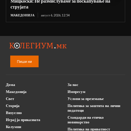
Мицкоски: Не размислуваме за поскапување на
струјата
МАКЕДОНИЈА
август 6, 2026, 12:54
Пиши ни
Дома
За нас
Македонија
Импресум
Свет
Услови за преземање
Сторија
Политика за заштита на лични
податоци
Визуелно
Стандарди на етичко
Играј ја приказната
новинарство
Колумни
Политика на приватност