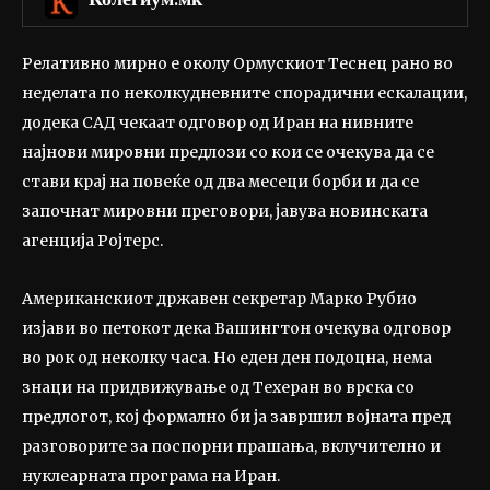
Релативнo мирно е околу Ормускиот Tеснец рано во
неделата по неколкудневните спорадични ескалации,
додека САД чекаат одговор од Иран на нивните
најнови мировни предлози со кои се очекува да се
стави крај на повеќе од два месеци борби и да се
започнат мировни преговори, јавува новинската
агенција Ројтерс.
Американскиот државен секретар Марко Рубио
изјави во петокот дека Вашингтон очекува одговор
во рок од неколку часа. Но еден ден подоцна, нема
знаци на придвижување од Техеран во врска со
предлогот, кој формално би ја завршил војната пред
разговорите за поспорни прашања, вклучително и
нуклеарната програма на Иран.