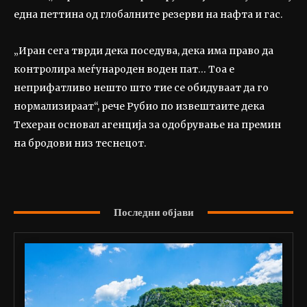
една петтина од глобалните резерви на нафта и гас.
„Иран сега тврди дека поседува, дека има право да
контролира меѓународен воден пат… Тоа е
неприфатливо нешто што тие се обидуваат да го
нормализираат“, рече Рубио по извештаите дека
Техеран основал агенција за одобрување на премин
на бродови низ теснецот.
Последни објави