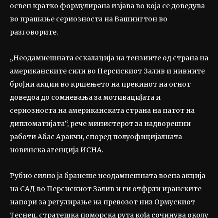
освен кратко формулирана изјава во која се доведува
во прашање сериозноста на Вашингтон во
разговорите.
„Неодамнешната ескалација на тензиите од страна на
американските сили во Персискиот Залив и нивните
бројни акции во кршењето на прекинот на огнот
доведоа до сомневања за мотивацијата и
сериозноста на американската страна на патот на
дипломатијата“, рече министерот за надворешни
работи Абас Аракчи, според полуофицијалната
новинска агенција ИСНА.
Рубио силно ја бранеше неодамнешната воена акција
на САД во Персискиот Залив и ги отфрли иранските
напори за регулирање на превозот низ Ормускиот
Tеснец, стратешка поморска рута која сочинува околу