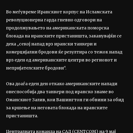
Во меѓувреме Иранскиот корпус на Исламската
револуционерна гарда гневно одговори на
продолжувањето на американската поморска
блокада на иранските пристаништа, заканувајќи се
дека „секој напад врз ирански танкери и
комерцијални бродови ќе резултира со тежок напад
врз еден од американските центри во регионот и
непријателските бродови“.
Ова доаѓа еден ден откако американските напади
онеспособија два танкери под иранско знаме во
Оманскиот Залив, кои Вашингтон ги обвини за обид
за кршење на неговата блокада на иранските
пристаништа.
Централната команда на САД (CENTCOM) на 9 мај