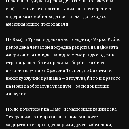
Некои набљудувачи рекоа дека ИРГК ја зголемила
својата моќ и се спротивставила на поумерените
лидери кои се обидоа да постигнат договор со
американските преговарачи.
На 8 мај, и Трамп и државниот секретар Марко Рубио
рекоа дека чекаат непосредна реприза на најновата
американска понуда, наводно меморандум од една
страница што би ги прекинал борбите и би го
отворил клучниот Ормуски Tеснец, но би оставил
неколку клучни прашања – вклучувајќи го и правото
на Иран да збогатува ураниум – за подоцнежни
дискусии.
Но, до почетокот на 10 мај, немаше индикации дека
Техеран им го испратил на пакистанските
медијатори својот одговор или други забелешки,