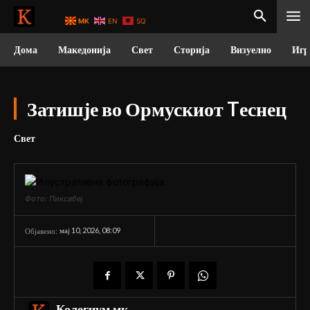
MK
EN
SQ
Дома
Македонија
Свет
Сторија
Визуелно
Игр
Затишје во Ормускиот Tеснец
Свет
Фото: Пиксабеј
мај 10, 2026, 08:09
Објавено:
Колегиум.мк