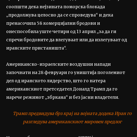
соопшти дека нејзината поморска блокада
„продолжува целосно да се спроведува“ и дека
пренасочила 58 комерцијални бродови и
онеспособила уште четири од 13 април „за да ги
спречи бродовите да влегуваат или да излегуваат од
иранските пристаништа“.
Американско-израелските воздушни напади
започнати на 28 февруари го уништија поголемиот
дел од иранското лидерство, што го натера
американскиот претседател Доналд Трамп да го
нарече режимот „збркана“ и без јасни владетели.
Трамп предвидува брз крај на војната додека Иран го
разгледува американскиот мировен предлог