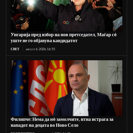
Унгарија пред избор на нов претседател, Маѓар сè
уште не го објавува кандидатот
СВЕТ
август 6, 2026, 16:55
Филипче: Нема да нè замолчите, итна истрага за
нападот на децата во Ново Село