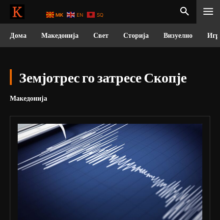
MK
EN
SQ
Дома
Македонија
Свет
Сторија
Визуелно
Игр
Земјотрес го затресе Скопје
Македонија