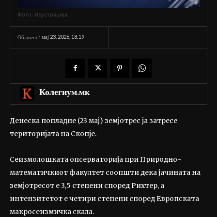
Фото: Илустрација
мај 23, 2026, 18:19
Објавено:
Колегиум.мк
Денеска попладне (23 мај) земјотрес ја затресе
територијата на Скопје.
Сеизмолошката опсерваторија при Природно-
математичкиот факултет соопшти дека јачината на
земјотресот е 3,5 степени според Рихтер, а
интензитетот е четири степени според Европската
макросеизмичка скала.