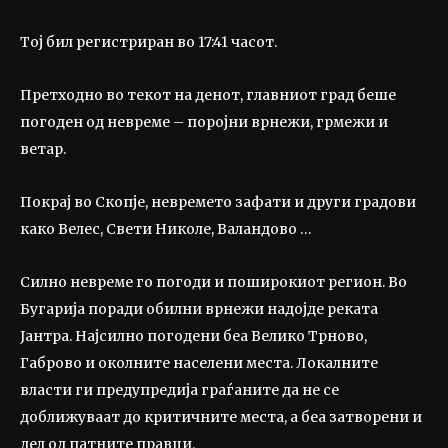
Тој бил регистриран во 17:41 часот.
Претходно во текот на денот, главниот град беше
погоден од невреме – поројни врнежи, грмежи и
ветар.
Покрај во Скопје, невремето зафати и други градови
како Велес, Свети Николе, Валандово …
Силно невреме го погоди и поширокиот регион. Во
Бугарија поради обилни врнежи надојде реката
Јантра. Најсилно погодени беа Велико Трново,
Габрово и околните населени места. Локалните
власти ги предупредија граѓаните да не се
доближуваат до критичните места, а беа затворени и
дел од патните правци.