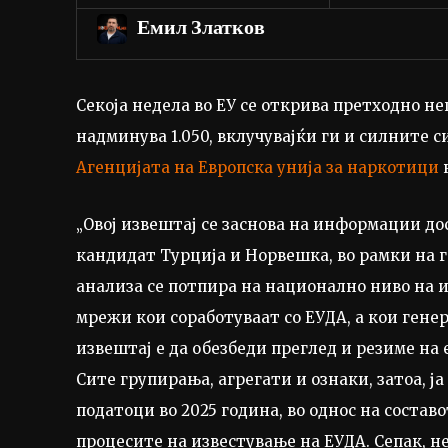
Емил Златков
Секоја недела во ЕУ се открива претходно не
надминува 1.050, вклучувајќи ги и силните с
Агенцијата на Европска унија за наркотици
к
„Овој извештај се заснова на информации дос
кандидат Турција и Норвешка, во рамки на 
анализа се потпира на национално ниво на и
мрежи кои соработуваат со ЕУДА, а кои генер
извештај е да обезбеди преглед и резиме на 
Сите групирања, агрегати и ознаки, затоа, ја
податоци во 2025 година, во однос на состав
процесите на известување на ЕУДА. Сепак, н