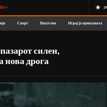
29
SQ
ија
Спорт
Визуелно
Играј ја приказната
пазарот силен,
а нова дрога