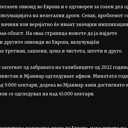
егален опиоид во Европа и е одговорен за голем дел о
онсумацијата на нелегални дроги. Сепак, проблемот с
а начини кои веројатно ќе имаат значајни импликации
ваа област. На оваа страница можете да ја најдете
 и другите опиоиди во Европа, вклучувајќи
а третман, заплени, цена и чистота, штети и друго.
е засегнат од забраната на талибанците од 2022 годин
Пакистан и Мјанмар одгледуваат афион. Минатата год
д 9.000 хектари, додека во Мјанмар лани достигнато 
он се одгледувал на над 45.000 хектари.