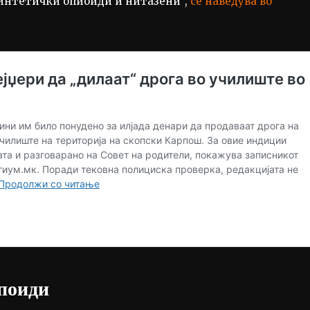
интетички опиоиди и нитазени“,
се наведува во
опоиди