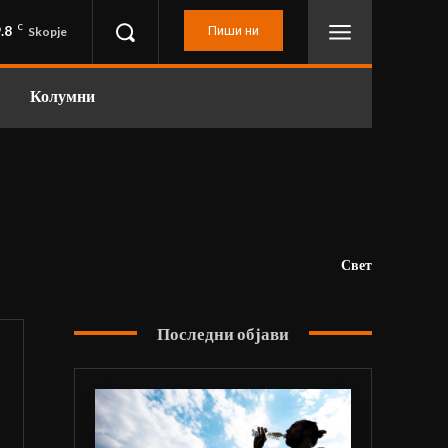
.8
C
Пиши ни
Skopje
Колумни
Свет
Последни објави