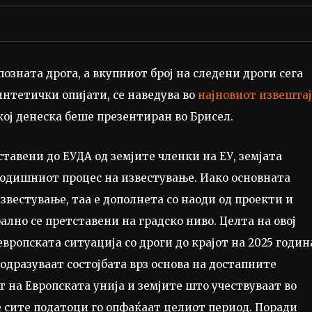
позната дрога, а вкупниот број на следени дроги сега
интетички опијати, се наведува во
најновиот извештај
ој денеска беше презентиран во Брисел.
тавени до ЕУДА од земјите членки на ЕУ, земјата
годишниот процес на известување. Иако основната
звестување, таа е дополнета со наоди од проекти и
ално се претставени на градско ниво. Целта на овој
европската ситуација со дроги до крајот на 2025 годин
 одразуваат состојбата врз основа на достапните
от на Европската унија и земјите што учествуваат во
е сите податоци го опфаќаат целиот период. Поради