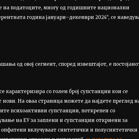
е на податоците, многу од годишните национални
ерентната година јануари–декември 2024“, се наведув
шања од овој сегмент, според извештајот, е постојано
е карактеризира со голем број супстанции кои се
т нови. На оваа страница можете да најдете преглед н
овите психоактивни супстанции, поткрепен со
вање на ЕУ за заплени и супстанции откриени за
е опфатени вклучуваат синтетички и полусинтетички