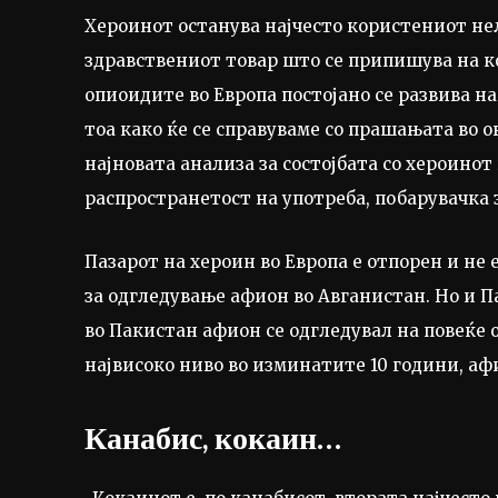
Хероинот останува најчесто користениот нел
здравствениот товар што се припишува на к
опиоидите во Европа постојано се развива н
тоа како ќе се справуваме со прашањата во о
најновата анализа за состојбата со хероинот
распространетост на употреба, побарувачка з
Пазарот на хероин во Европа е отпорен и не 
за одгледување афион во Авганистан. Но и 
во Пакистан афион се одгледувал на повеќе о
највисоко ниво во изминатите 10 години, афи
Канабис, кокаин…