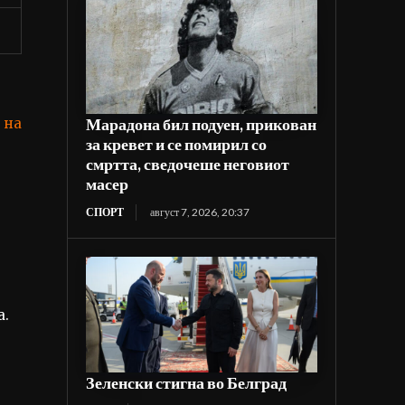
Марадона бил подуен, прикован
 на
за кревет и се помирил со
смртта, сведочеше неговиот
масер
СПОРТ
август 7, 2026, 20:37
а.
Зеленски стигна во Белград