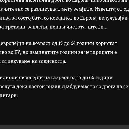
 користена нелегална дрога во Европа, иако нивото на
ачително се разликуваат меѓу земјите. Извештајот од
иза за состојбата со кокаинот во Европа, вклучувајќи
за третман, заплени, цена и чистота, штети…
 европејци на возраст од 15 до 64 години користат
иво во ЕУ, но изминатите години за четирипати е
 за лекување на зависноста.
илиони европејци на возраст од 15 до 64 години
едува дека постои ризик снабдувањето со дрога да се
цигари.