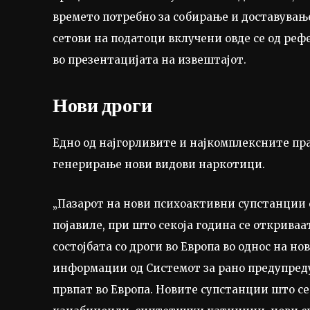
времето потребно за собирање и доставувањ
сетови на податоци вклучени овде се од реф
во презентацијата на извештајот.
Нови дроги
Едно од најгорливите и најкомплексните пра
генерирање нови видови наркотици.
„Пазарот на нови психоактивни супстанции с
појавиле, при што секоја година се откриваа
состојбата со дроги во Европа во однос на н
информации од Системот за рано предупреду
првпат во Европа. Новите супстанции што с