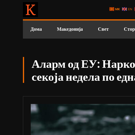
MK
EN
Дома
Македонија
Свет
Стор
Аларм од ЕУ: Нарко
секоја недела по едн