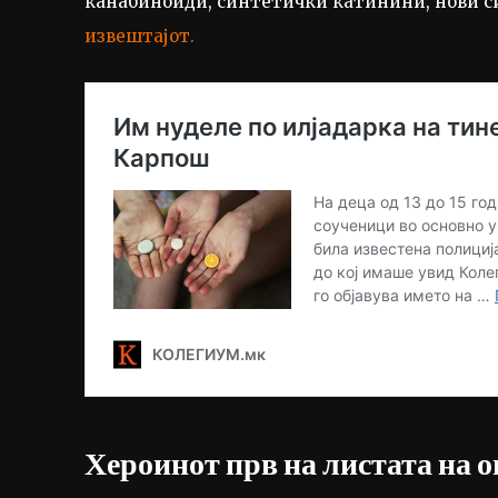
канабиноиди, синтетички катинини, нови с
извештајот.
Хероинот прв на листата на 