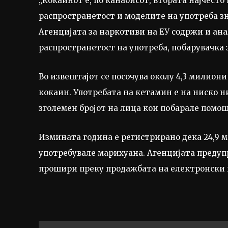
„Кокаинот е, по канабисот, втората најчесто
распространетост и моделите на употреба зн
Агенцијата за наркотиви на ЕУ содржи и анал
распространетост на употреба, побарувачка 
Во извештајот се посочува околу 4,3 милиони
кокаин. Употребата на кетамин е на ниско н
зголемен бројот на лица кои побарале помош
Измината година е регистрирано дека 24,9 м
употребувале марихуана. Агенцијата предупр
прошири преку продажбата на електронски 