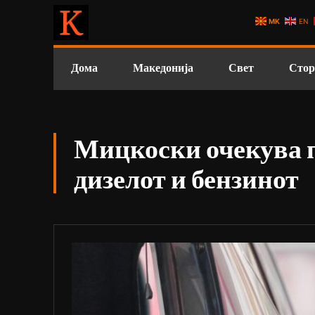
MK
EN
Дома
Македонија
Свет
Стор
Мицкоски очекува 
дизелот и бензинот