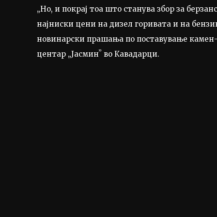
„Но, и покрај тоа што станува збор за берза
најниски цени на дизел горивата и на бензи
новинарски прашања по поставување камен-т
центар „Јасминʼʼ во Кавадарци.