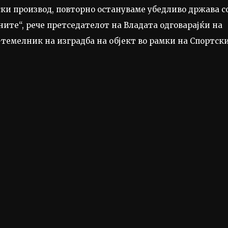
нски производ, повторно остануваме убедливо држава с
ните“, рече претседателот на Владата одговарајќи на
емелник на изградба на објект во рамки на Спортск