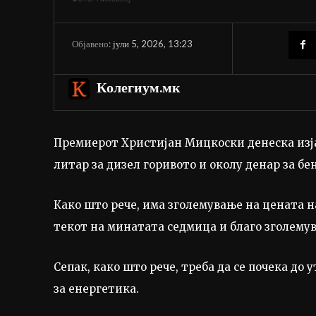
јули 5, 2026, 13:23
Објавено:
Колегиум.мк
Премиерот Христијан Мицкоски денеска изјав
литар за дизел горивото и околу денар за бе
Како што рече, има зголемување на цената н
текот на минатата седмица и благо зголемув
Сепак, како што рече, треба да се почека до 
за енергетика.