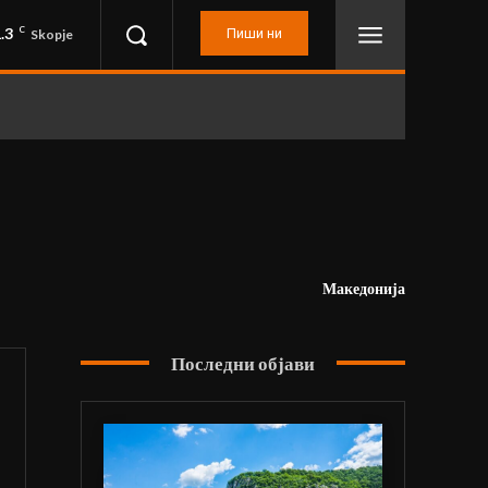
.3
C
Пиши ни
Skopje
Македонија
Последни објави