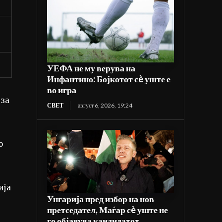
УЕФА не му верува на
Инфантино: Бојкотот сè уште е
во игра
 за
СВЕТ
август 6, 2026, 19:24
о
ија
Унгарија пред избор на нов
претседател, Маѓар сè уште не
го објавува кандидатот