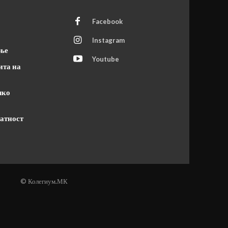
Facebook
Instagram
ање
Youtube
ита на
чко
атност
© Колегиум.МК