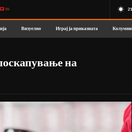
21
SQ
ија
Визуелно
Играј ја приказната
Колумни
поскапување на