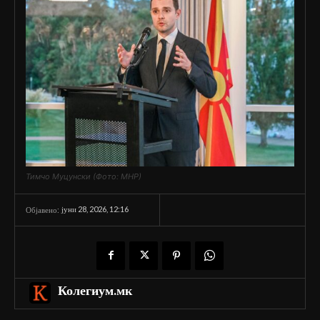
Тимчо Муцунски (Фото: МНР)
јуни 28, 2026, 12:16
Објавено:
Колегиум.мк