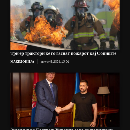
Три ер трактори ќе го гаснат пожарот кај Сопиште
МАКЕДОНИЈА
август 8, 2026, 15:01
Зеленски во Белград: Украина сака достоинствен