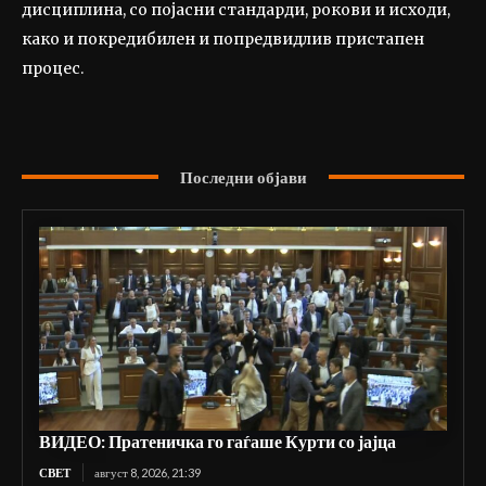
дисциплина, со појасни стандарди, рокови и исходи,
како и покредибилен и попредвидлив пристапен
процес.
Последни објави
ВИДЕО: Пратеничка го гаѓаше Курти со јајца
СВЕТ
август 8, 2026, 21:39