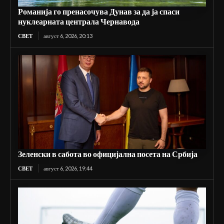
Романија го пренасочува Дунав за да ја спаси
нуклеарната централа Чернавода
СВЕТ
август 6, 2026, 20:13
Зеленски в сабота во официјална посета на Србија
СВЕТ
август 6, 2026, 19:44