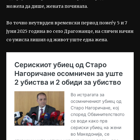
можела да дише, жената починала.
Во точно неутврден временски период помеѓу 5 и 7
јуни 2025 година во село Драгоманце, на сличен начин
со умисла лишил од живот уште една жена.