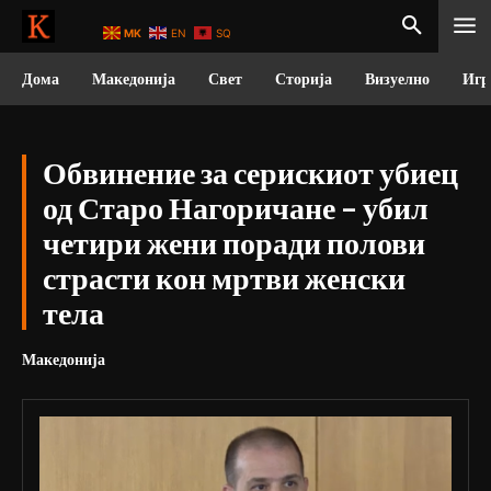
MK
EN
SQ
Дома
Македонија
Свет
Сторија
Визуелно
Игр
Обвинение за серискиот убиец
од Старо Нагоричане – убил
четири жени поради полови
страсти кон мртви женски
тела
Македонија