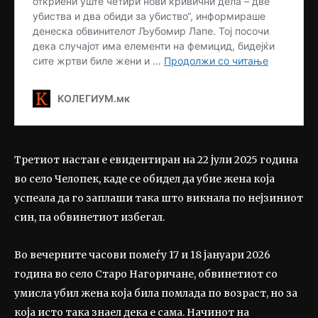
Третиот настан е евидентиран на 22 јули 2025 година
во село Челопек, каде се обидел да убие жена која
успеала да го заплаши така што викнала по нејзиниот
син, па обвинетиот избегал.
Во вечерните часови помеѓу 17 и 18 јануари 2026
година во село Старо Нагоричане, обвинетиот со
умисла убил жена која била помлада по возраст, но за
која исто така знаел дека е сама. Начинот на