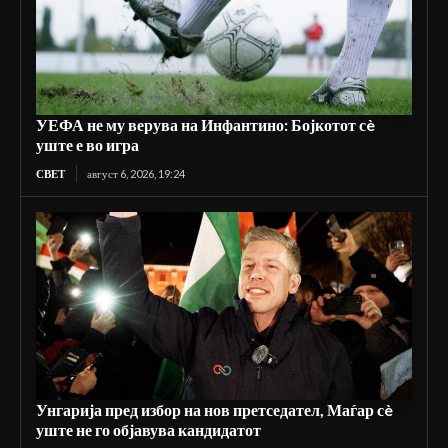
УЕФА не му верува на Инфантино: Бојкотот сè
уште е во игра
СВЕТ
август 6, 2026, 19:24
Унгарија пред избор на нов претседател, Маѓар сè
уште не го објавува кандидатот