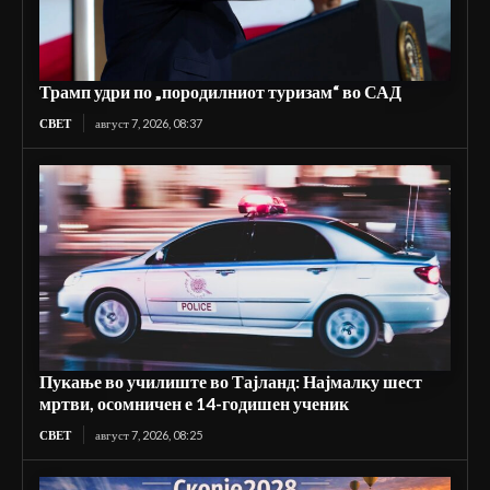
Трамп удри по „породилниот туризам“ во САД
СВЕТ
август 7, 2026, 08:37
Пукање во училиште во Тајланд: Најмалку шест
мртви, осомничен е 14-годишен ученик
СВЕТ
август 7, 2026, 08:25