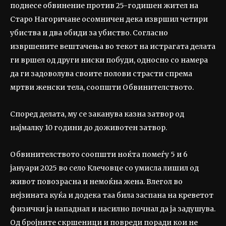
поднесе обвинение против 25-годишен жител на
Старо Нагоричане осомничен дека извршил четири
убиства и два обиди за убиство. Согласно
извршените вештачења во текот на истрагата делата
ги вршел од други ниски побуди, односно со намера
да ги задоволува своите полови страсти спрема
мртви женски тела, соопшти Обвинителството.
Според делата, му се заканува казна затвор од
најмалку 10 години до доживотен затвор.
Обвинителството соопшти ноќта помеѓу 5 и 6
јануари 2025 во село Клечовце со умисла лишил од
живот повозрасна и немоќна жена. Влегол во
нејзината куќа и додека таа била заспана на креветот
физички ја нападнал и насилно почнал да ја задушува.
Од бројните скршеници и повреди поради кои не