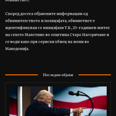
обвинетиот.
Според досега објавените информации од
обвинителството и полицијата, обвинетиот е
идентификуван со иницијали Т.Б., 25-годишен жител
на селото Малотино во општина Старо Нагоричане и
се води како прв сериски убиец на жени во
Македонија.
Последни објави