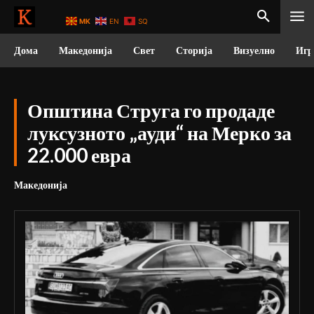
MK
EN
SQ
Дома
Македонија
Свет
Сторија
Визуелно
Игр
Општина Струга го продаде
луксузното „ауди“ на Мерко за
22.000 евра
Македонија