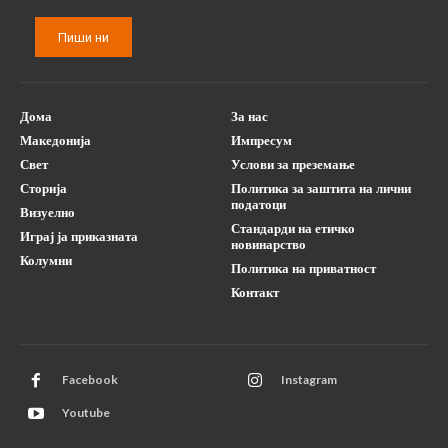
Пиши ни
Дома
За нас
Македонија
Импресум
Свет
Услови за преземање
Сторија
Политика за заштита на лични
податоци
Визуелно
Стандарди на етичко
Играј ја приказната
новинарство
Колумни
Политика на приватност
Контакт
Facebook
Instagram
Youtube