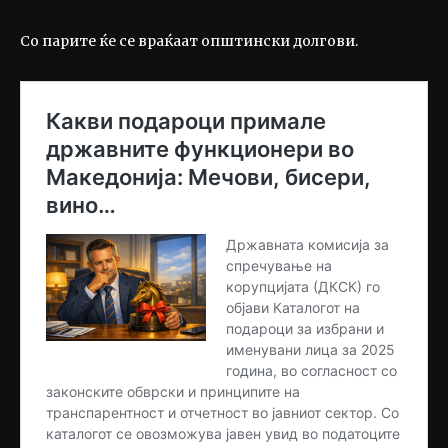
Со парите ќе се враќаат општински долгови.