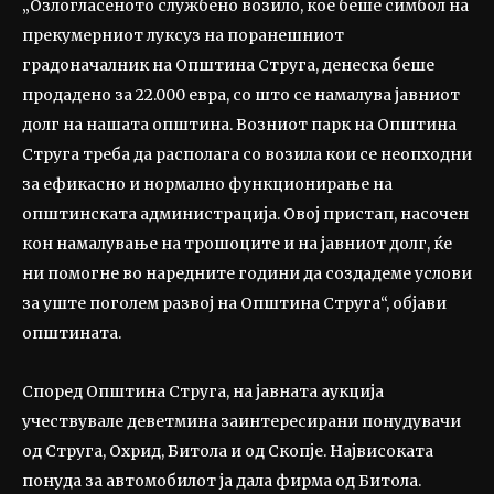
„Озлогласеното службено возило, кое беше симбол на
прекумерниот луксуз на поранешниот
градоначалник на Општина Струга, денеска беше
продадено за 22.000 евра, со што се намалува јавниот
долг на нашата општина. Возниот парк на Општина
Струга треба да располага со возила кои се неопходни
за ефикасно и нормално функционирање на
општинската администрација. Овој пристап, насочен
кон намалување на трошоците и на јавниот долг, ќе
ни помогне во наредните години да создадеме услови
за уште поголем развој на Општина Струга“, објави
општината.
Според Општина Струга, на јавната аукција
учествувале деветмина заинтересирани понудувачи
од Струга, Охрид, Битола и од Скопје. Највисоката
понуда за автомобилот ја дала фирма од Битола.