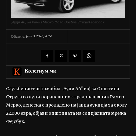
„Ауди А6„ на Рамиз Мерко Фото:Opstina Struga/Facebook
јули 3, 2026, 20:51
Објавено:
Колегиум.мк
Службениот автомобил „Ауди А6“ кој за Општина
Струга го купи поранешниот градоначалник Рамиз
Мерко, денеска е продадено на јавна аукција за околу
22.000 евра, објави општината на социјалната мрежа
Фејсбук.