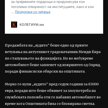
Продажбата на „аудито“ беше едно од првите
ветувања на актуелниот градоначалник Менди Ќира
по стапувањето на функцијата. Но во меѓувреме
автомобилот беше запленет од извршител од Охрид,
поради финансиски обврски на општината.
Мерко го купи „аудито“ пред седум години за 67.000
евра, поради што беше обвинет за злоупотреба на
службената положба оти го набавил автомобилот во
време кога Општината била со блокирана сметка.