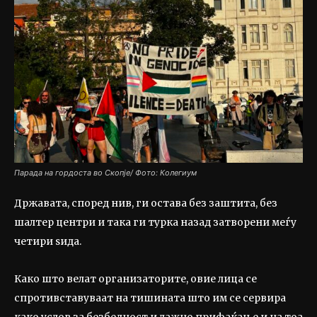
Парада на гордоста во Скопје/ Фото: Колегиум
Државата, според нив, ги остава без заштита, без
шалтер центри и така ги турка назад затворени меѓу
четири ѕида.
Како што велат организаторите, овие лица се
спротивставуваат на тишината што им се сервира