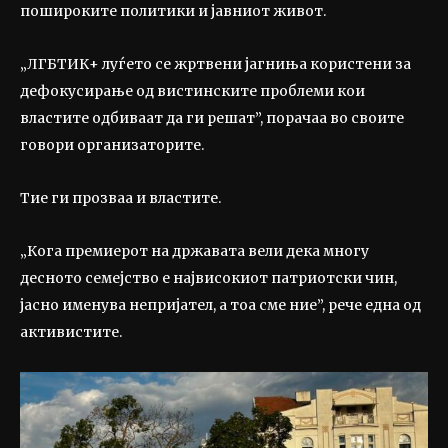
пошироките политики и јавниот живот.
„ЛГБТИК+ луѓето се жртвени јагниња користени за
дефокусирање од вистинските проблеми кои
властите одбиваат да ги решат”, порачаа во своите
говори организаторите.
Тие ги прозваа и властите.
„Кога премиерот на државата вели дека многу
десното семејство е највисокиот патриотски чин,
јасно именува непријател, а тоа сме ние”, рече една од
активистите.