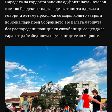
Парадата на гордоста започна од фонтаната Лотосов
цвет во Градскиот парк, каде активисти одржаа и
говори, а оттаму продолжи со марш којшто заврши
во Жена парк пред Собранието. По целата маршута
беа распоредени полициски службеници со цел да се
гарантира безбедноста на учесниците во маршот.