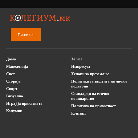
Пиши ни
Дома
За нас
Македонија
Импресум
Свет
Услови за преземање
Сторија
Политика за заштита на лични
податоци
Спорт
Стандарди на етичко
Визуелно
новинарство
Играј ја приказната
Политика на приватност
Колумни
Контакт