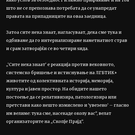
како услов за безбедност и лажно прифаќање и на тоа
што не се препознава потребата да се унапредат
правата на припадниците на оваа заедница.
Затоа сите нека знаат, нагласуваат, дека сме тука и
одбиваме да го интернализираме наметнатиот страв
и срам затворајќи се во четири ѕида.
„’Сите нека знаат‘ е реакција против вековното,
системско бришење и истиснување на ЛГБТИК+
животите од колективната историја, меморија,
култура и јавен простор. На обидите нашето
постоење да се релативизира, патологизира или
претстави како нешто измислено и ’увезено‘ – гласно
им велиме: тука сме, насекаде околу вас“, велат
организаторите на „Скопје Прајд“.