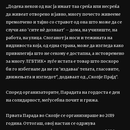
„Додека некои од нас ја имаат таа среќа или несреќа
да живеат отворено и јавно, многу почесто живееме
премолчено и тајно со стравот од она што може да се
случи ако ’сите нè дознаат‘ – дома, на училиште, на
работа, на улица. Слоганот ја носи и тежината на
видливоста која, од една страна, може да изгледа како
привилегија што не секому е достапна, а истовремено
за многу ЛГБТИК+ луѓе истата е товар што поскоро
би го избегнале да не ги ’издаваа‘ телата, гласовите,
движењата и изгледот“, додаваат од „Скопје Прајд“.
Според организаторите, Парадата на гордоста е ден
на солидарност, меѓусебна почит и грижа.
Првата Парада во Скопје се организираше во 2019
година. Оттогаш, овој настан се одржува