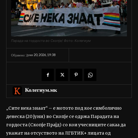
Парада на гордоста во Скопје/ Фото: Колегиум
јуни 20, 2026, 19:38
Објавено:
Колегиум.мк
„Сите нека знаат“ – е мотото под кое симболично
денеска (20 јуни) во Скопје се одржа Парадата на
гордоста (Скопје Прајд) со кои учесниците сакаа да
укажат на отсуството на ЛГБТИК+ лицата од