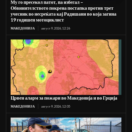
Му го пресекол патот, па избегал –
Обвинителството покрена постапка против трет
учесник во несреќата кај Радишани во која загина
19 годишен мотоциклист
МАКЕДОНИЈА
август 9, 2026, 12:26
Црвен аларм за пожари во Македонија и во Грција
МАКЕДОНИЈА
август 9, 2026, 12:05