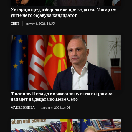
Унгарија пред избор на нов претседател, Маѓар сè
уште не го објавува кандидатот
СВЕТ
август 6, 2026, 16:55
Филипче: Нема да нè замолчите, итна истрага за
нападот на децата во Ново Село
МАКЕДОНИЈА
август 6, 2026, 16:01