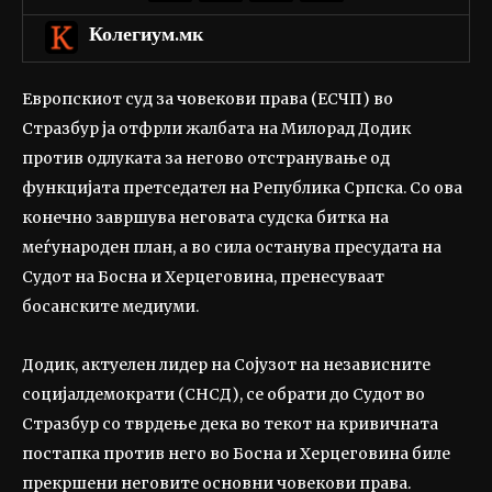
Колегиум.мк
Европскиот суд за човекови права (ЕСЧП) во
Стразбур ја отфрли жалбата на Милорад Додик
против одлуката за негово отстранување од
функцијата претседател на Република Српска. Со ова
конечно завршува неговата судска битка на
меѓународен план, а во сила останува пресудата на
Судот на Босна и Херцеговина, пренесуваат
босанските медиуми.
Додик, актуелен лидер на Сојузот на независните
социјалдемократи (СНСД), се обрати до Судот во
Стразбур со тврдење дека во текот на кривичната
постапка против него во Босна и Херцеговина биле
прекршени неговите основни човекови права.