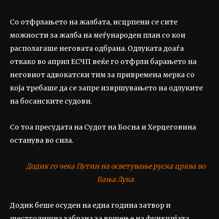
Со отфрлањето на жалбата, исцрпени се сите
можности за жалба на меѓународен план со кои
располагаше неговата одбрана. Одлуката доаѓа
откако во април ЕСЧП веќе го отфрли барањето на
неговиот адвокатски тим за привремена мерка со
која требаше да се запре извршувањето на одлуките
на босанските судови.
Со тоа пресудата на Судот на Босна и Херцеговина
останува во сила.
Додик го чека Путин на осветување руска црква во
Бања Лука
Додик беше осуден на една година затвор и
шестгодишна забрана за вршење на функцијата