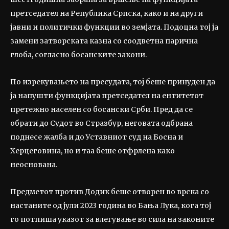
претседател на Република Српска, како и на други
јавни и политички функции во земјата. Подоцна тој ја
замени затворската казна со соодветна парична
глоба, согласно босанските закони.
По изрекувањето на пресудата, тој беше принуден да
ја напушти функцијата претседател на ентитетот
претежно населен со босански Срби. Пред да се
обрати до Судот во Стразбур, неговата одбрана
поднесе жалба и до Уставниот суд на Босна и
Херцеговина, но и таа беше отфрлена како
неоснована.
Предметот против Додик беше отворен во врска со
настаните од јули 2023 година во Бања Лука, кога тој
го потпиша указот за влегување во сила на законите