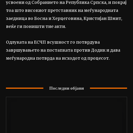
усвоени од Собранието на Република Српска, и покрај
тоа што високиот претставник на меѓународната
заедница во Босна и Херцеговина, Кристијан Шмит,
веќе ги поништи тие акти.
Одлуката на ЕСЧП всушност го потврдува
завршувањето на постапката против Додик и дава
меѓународна потврда на исходот од процесот.
Последни објави