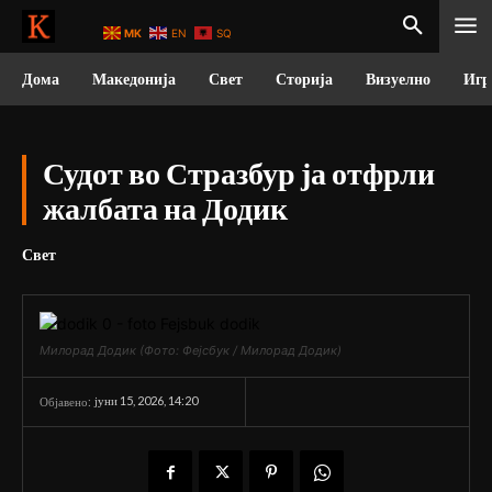
MK
EN
SQ
Дома
Македонија
Свет
Сторија
Визуелно
Игр
Судот во Стразбур ја отфрли
жалбата на Додик
Свет
Милорад Додик (Фото: Фејсбук / Милорад Додик)
јуни 15, 2026, 14:20
Објавено: