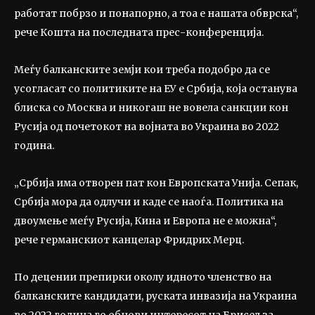
работат побрзо и понапорно, а тоа е нашата обврска“,
рече Кошта на последната прес-конференција.
Меѓу балканските земји кои треба подобро да се
усогласат со политиките на ЕУ е Србија, која останува
блиска со Москва и никогаш не вовела санкции кон
Русија од почетокот на војната во Украина во 2022
година.
„Србија има отворен пат кон Европската Унија. Сепак,
Србија мора да одлучи и каде се наоѓа. Политика на
двоумење меѓу Русија, Кина и Европа не е можна“,
рече германскиот канцелар Фридрих Мерц.
По децении препирки околу идното членство на
балканските кандидати, руската инвазија на Украина