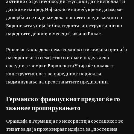
активно со цел неопходните услови да се исполнат и
да одиме напред. Најважно е во меѓувреме да имаме
доверба и се надевам дека нашите соседи заедно со
Европската унија ќе бидат доста конструктивни во
наредните денови и месеци“, изјави Рокас.
Рокас истакна дека нема сомнеж оти земјава припаѓа
на европското семејство и изрази надеж дека
соседните земји и Европската Унија ќе покажат
конструктивност во наредниот период за
надминување на преостанатите предизвици.
Германско-францускиот предлог ќе го
заживее проширувањето
Франција и Германија го искористија состанокот во
Тиват за да ја промовираат идејата за „постепена