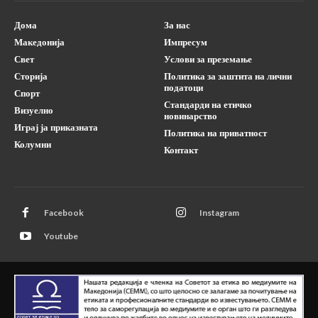
Дома
За нас
Македонија
Импресум
Свет
Услови за преземање
Сторија
Политика за заштита на лични
податоци
Спорт
Стандарди на етичко
Визуелно
новинарство
Играј ја приказната
Политика на приватност
Колумни
Контакт
Facebook
Instagram
Youtube