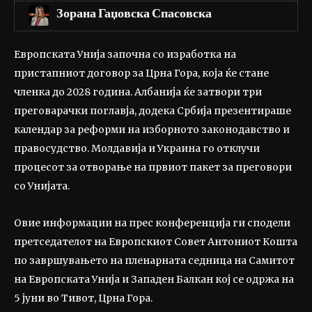
Зорана Гаџовска Спасовска
Европската Унија започна со изработка на
пристапниот договор за Црна Гора, која ќе стане
членка до 2028 година. Албанија ќе затвори три
преговарачки поглавја, додека Србија презентираше
календар за реформи на изборното законодавство и
правосудство. Молдавија и Украина го отклучи
процесот за отворање на првиот пакет за преговори
со Унијата.
Овие информации на прес конференција ги сподели
претседателот на Европскиот Совет Антониот Кошта
по завршувањето на пленарната седница на Самитот
на Европската Унија и Западен Балкан кој се одржа на
5 јуни во Тивот, Црна Гора.