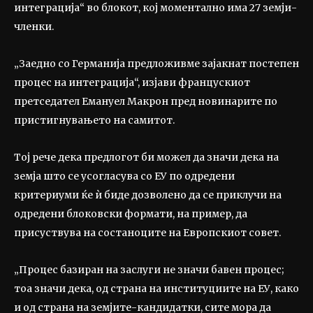
интеграција“ во блокот, кој моментално има 27 земји-
членки.
„Заедно со Германија предложивме зајакнат постепен
процес на интеграција“, изјави францускиот
претседател Емануел Макрон пред новинарите по
пристигнувањето на самитот.
Тој рече дека предлогот би можел да значи дека на
земја што се усогласува со ЕУ по одредени
критериуми ќе ѝ биде дозволено да се приклучи на
одредени блоковски формати, на пример, да
присуствува на состаноците на Европскиот совет.
„Процес базиран на заслуги не значи бавен процес;
тоа значи дека, од страна на институциите на ЕУ, како
и од страна на земјите-кандидатки, сите мора да