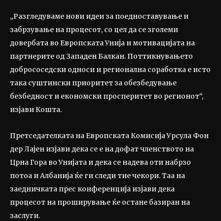
„Разгледуваме нови идеи за поедноставување и
забрзување на процесот, со цел да се зголеми
довербата во Европската Унија и мотивацијата на
партнерите од Западен Балкан. Поттикнувањето
добрососедски односи и регионална соработка е исто
така суштински приоритет за обезбедување
безбедност и економски просперитет во регионот“,
изјави Кошта.
Претседателката на Европската Комисија Урсула Фон
дер Лајен изјави дека се е на дофат членството на
Црна Гора во Унијата и дека се надева оти набрзо
потоа и Албанија ќе ги следи тие чекори. Таа на
заедничката прес конференција изјави дека
процесот на проширување ќе остане базиран на
заслуги.