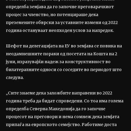
определба земјава да го започне преговарачкиот
процес за членство, но потенцираше дека
преземените обврски за уставните измени од 2022
година остануваат неопходен услов за напредок.
Шефот на делегацијата на ЕУ во земјава се повика на
неодамнешните пораки од посетата на Кошта на 2
јуни, изразувајќи надеж за конструктивност во
билатералните односи со соседите во периодот што
следува.
„Сите знаеме дека заложбите направени во 2022
година треба да бидат спроведени. Со тоа има голема
определба Северна Македонија да го започне
процесот на преговори и нема сомнеж дека земјата
припаѓа на европското семејство. Работиме доста