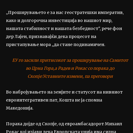
„Проширувањето е за нас геостратешки императив,
како и долгорочна инвестиција во нашиот мир,
нашата стабилност и нашата безбедност“, рече фон
дер Лајен, признавајќи дека процесот на
пристапување мора „да стане подинамичен.
ЕУ го засили притисокот за проширување на Самитот
во Црна Гора,а Радев и Рокас со порака до
Скопје:Уставните измени, па преговори
Во набројувањето на земјите и статусот на нивниот
евроинтегративен пат, Кошта не ја спомна
Македонија.
Порака дојде од Скопје, од евроамбасадорот Михаил
Рокас кој изјави дека Европската унија има силна