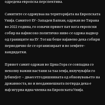
одредена европска перспектива.
Самитите се одржуваа на територијата на Европската
Унија. Самитот ЕУ-Западен Балкан, одржан во Тирана
во 2022 година, го означи првиот пат кога европски
собир на највисоко политичко ниво се одржа надвор
од границите на ЕУ. Тогаш беше најавено дека собири
периодично ќе се организираат и во земјите-
кандидатки.
Првиот самит одржан во Црна Гора се совпадна со
неколку важни настани за таа земја, вклучувајќи го
јубилејот – дваесетгодишнината од обновувањето на
државноста, но и неодамнешната потврда дека е
најсигурна идна членка на Европската Унија.