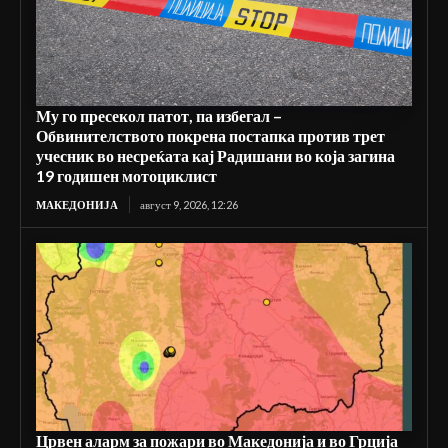
Му го пресекол патот, па избегал –
Обвинителството покрена постапка против трет
учесник во несреќата кај Радишани во која загина
19 годишен мотоциклист
МАКЕДОНИЈА
август 9, 2026, 12:26
Црвен аларм за пожари во Македонија и во Грција