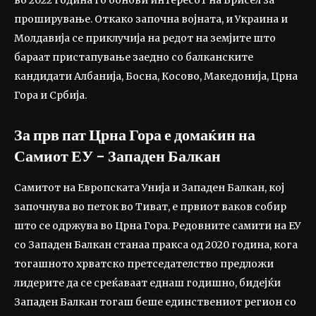
во 2022 година го обнови интересот на Брисел за
проширување. Откако започна војната, и Украина и
Молдавија се приклучија на редот на земјите што
бараат пристапување заедно со балканските
кандидати Албанија, Босна, Косово, Македонија, Црна
Гора и Србија.
За прв пат Црна Гора е домаќин на
Самиот ЕУ – Западен Балкан
Самитот на Европската Унија и Западен Балкан, кој
започнува во петок во Тиват, е првиот ваков собир
што се одржува во Црна Гора. Редовните самити на ЕУ
со Западен Балкан станаа пракса од 2020 година, кога
тогашното хрватско претседателство предложи
лидерите да се среќаваат еднаш годишно, бидејќи
Западен Балкан тогаш беше единствениот регион со