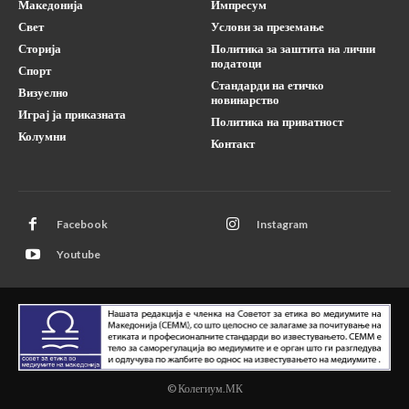
Македонија
Импресум
Свет
Услови за преземање
Сторија
Политика за заштита на лични
податоци
Спорт
Стандарди на етичко
Визуелно
новинарство
Играј ја приказната
Политика на приватност
Колумни
Контакт
Facebook
Instagram
Youtube
© Колегиум.МК