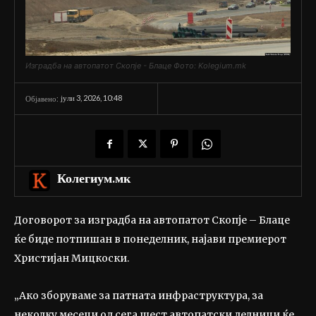
Изградба на автопатот Скопје - Блаце Фото: Kolegium.mk
јули 3, 2026, 10:48
Објавено:
Колегиум.мк
Договорот за изградба на автопатот Скопје – Блаце
ќе биде потпишан в понеделник, најави премиерот
Христијан Мицкоски.
„Ако зборуваме за патната инфраструктура, за
неколку месеци од сега шест автопатски делници ќе