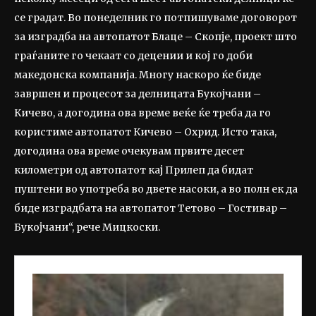
се градат. Во понеделник го потпишуваме договорот
за изградба на автопатот Блаце – Скопје, проект што
граѓаните го чекаат со децении и кој го доби
македонска компанија. Многу наскоро ќе биде
завршен и процесот за делницата Букојчани –
Кичево, а догодина ова време веќе ќе треба да го
користиме автопатот Кичево – Охрид. Исто така,
догодина ова време очекувам првите десет
километри од автопатот кај Прилеп да бидат
пуштени во употреба во двете насоки, а во полн ек да
биде изградбата на автопатот Тетово – Гостивар –
Букојчани“, рече Мицкоски.