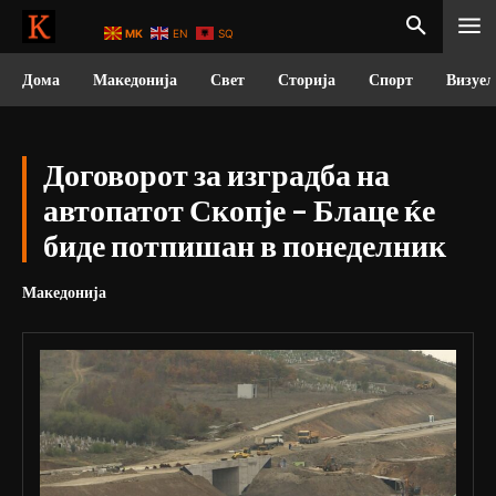
MK
EN
SQ
Дома
Македонија
Свет
Сторија
Спорт
Визуел
Договорот за изградба на
автопатот Скопје – Блаце ќе
биде потпишан в понеделник
Македонија