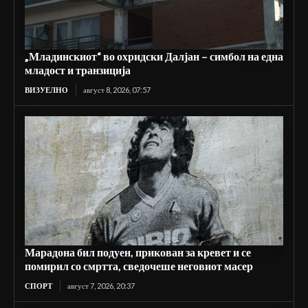
„Младинскиот“ во охридски Далјан – симбол на една
младост и транзиција
ВИЗУЕЛНО
август 8, 2026, 07:57
Марадона бил подуен, прикован за кревет и се
помирил со смртта, сведочеше неговиот масер
СПОРТ
август 7, 2026, 20:37