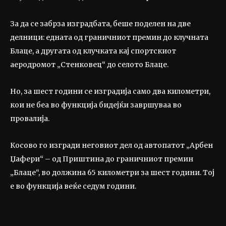
За да се забрза изградбата, беше поделен на две
делници: едната од граничниот премин до клучната
Блаце, а другата од клучката кај спортскиот
аеродромот „Стенковец“ до селото Блаце.
Но, за шест години се изградија само два километри,
кои не беа во функција бидејќи завршуваа во
провалија.
Косово го изгради неговиот дел од автопатот „Арбен
Џафери“ – од Приштина до граничниот премин
„Блаце“, во должина 65 километри за шест години. Тој
е во функција веќе седум години.