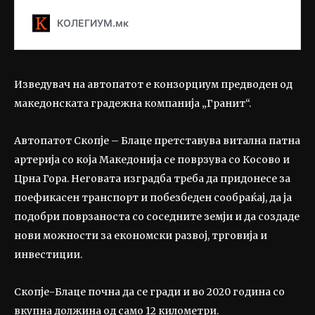
Изведувач на автопатот е конзорциум предводен од
македонската градежна компанија „Гранит“.
Автопатот Скопје – Блаце претставува витална патна
артерија со која Македонија се поврзува со Косово и
Црна Гора. Неговата изградба треба да придонесе за
поефикасен транспорт и побезбеден сообраќај, да ја
подобри поврзаноста со соседните земји и да создаде
нови можности за економски развој, трговија и
инвестиции.
Скопје-Блаце почна да се гради и во 2020 година со
вкупна должина од само 12 километри.