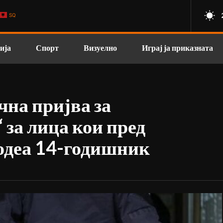
SQ
ија
Спорт
Визуелно
Играј ја приказната
на пријва за
“ за лица кои пред
бодеа 14-годишник