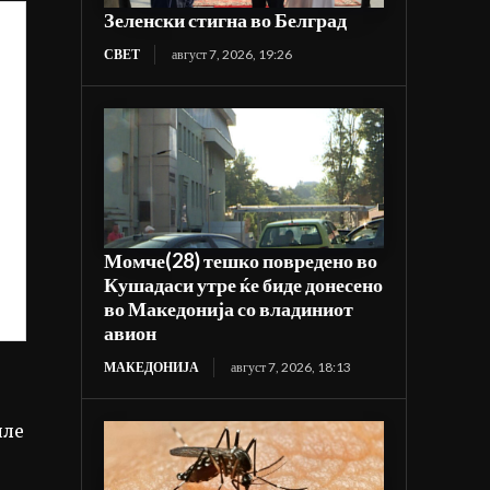
Зеленски стигна во Белград
СВЕТ
август 7, 2026, 19:26
Момче(28) тешко повредено во
Кушадаси утре ќе биде донесено
во Македонија со владиниот
авион
МАКЕДОНИЈА
август 7, 2026, 18:13
иле