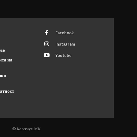
Facebook
Instagram
ање
Youtube
ита на
чко
атност
© Колегиум.МК