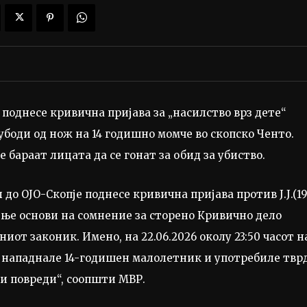
однесе кривична пријава за „насилство врз дете“
убоди од нож на 14 годишно момче во скопско Ченто.
 бараат лицата да се гонат за обид за убиство.
о ОЈО-Скопје поднесе кривична пријава против Ј.Ј.(19
стоење основи на сомнение за сторено Кривично дело
ниот законик. Имено, на 22.06.2026 околу 23:50 часот н
 нападнале 14-годишен малолетник и употребиле твр
ни повреди“, соопшти МВР.