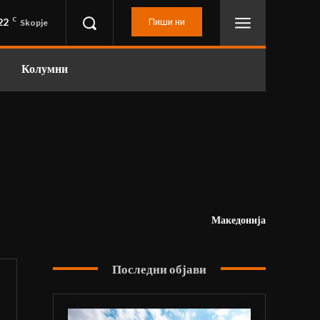
22
C
Пиши ни
Skopje
Колумни
Македонија
Последни објави