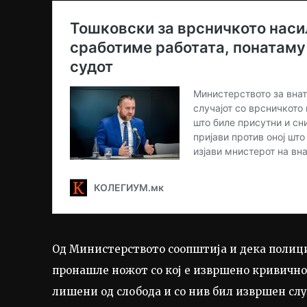
Од Министерството соопштија и дека полици
пронашле ножот со кој е извршено кривично
лишени од слобода и со нив бил извршен служ