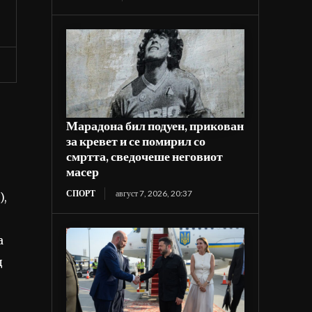
Марадона бил подуен, прикован
за кревет и се помирил со
смртта, сведочеше неговиот
масер
СПОРТ
август 7, 2026, 20:37
),
а
д