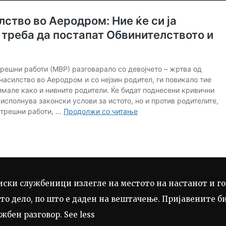
ски службеници излегле на местото на настанот и го
то дело, по што е даден на вештачење. Пријавените б
бен разговор. See less