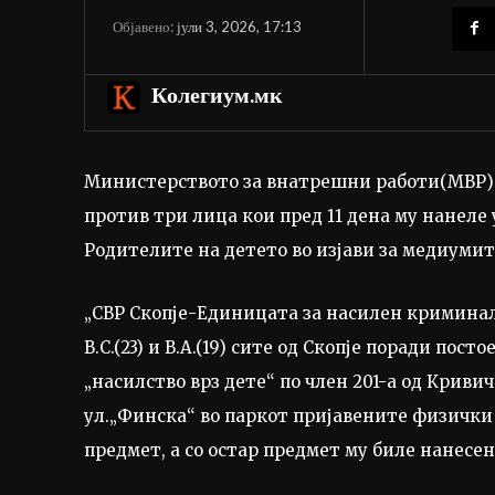
јули 3, 2026, 17:13
Објавено:
Колегиум.мк
Министерството за внатрешни работи(МВР) п
против три лица кои пред 11 дена му нанеле 
Родителите на детето во изјави за медиумите
„СВР Скопје-Единицата за насилен криминал д
В.С.(23) и В.А.(19) сите од Скопје поради по
„насилство врз дете“ по член 201-а од Кривич
ул.„Финска“ во паркот пријавените физички
предмет, а со остар предмет му биле нанесе