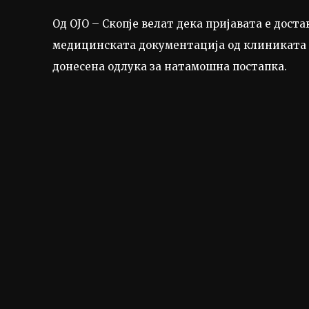
Од ОЈО – Скопје велат дека пријавата е дост
медицинската документација од клиниката 
донесена одлука за натамошна постапка.