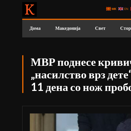
MK
EN
Дома
Македонија
Свет
Стор
МВР поднесе кривич
„насилство врз дете
11 дена со нож про