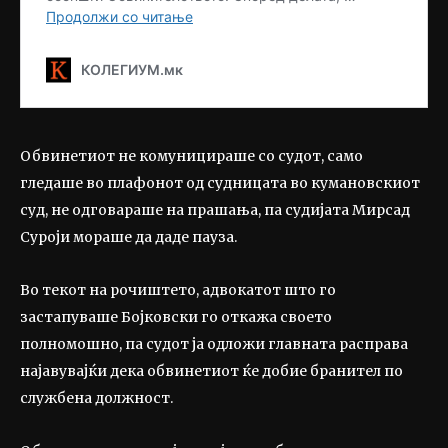
Обвинетиот не комуницираше со судот, само
гледаше во плафонот од судницата во кумановскиот
суд, не одговараше на прашања, па судијата Мирсад
Суроји мораше да даде пауза.
Во текот на рочиштето, адвокатот што го
застапуваше Бојковски го откажа своето
полномошно, па судот ја одложи главната расправа
најавувајќи дека обвинетиот ќе добие бранител по
службена должност.