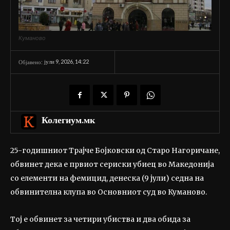
Куманово
јули 9, 2026, 14:22
Објавено:
Колегиум.мк
25-годишниот Трајче Бојковски од Старо Нагоричане,
обвинет дека е првиот сериски убиец во Македонија
со елементи на фемицид, денеска (9 јули) седна на
обвинителна клупа во Основниот суд во Куманово.
Тој е обвинет за четири убиства и два обида за