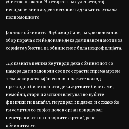
убиство на жени. На стартот на судењето, тој
негираше вина додека неговиот адвокат го откажа
полномошното.
Јавниот обвинител Љубомир Лапе, пак, во воведниот
збор порача оти ќе докаже дека доминантен мотив за
серијата убиства на обвинетиот била некрофилијата.
„Доказната целина ќе утврди дека обвинетиот со
намера да ги задоволи своите страсти спрема мртви
тела искористувајќи ги околностите кои од
претходно биле познати дека жртвите биле сами,
немоќни, стари и заспани влегувал во куќите
физички ги напаѓал, ги удирал, ги давел, и откако ќе
ги усмртил со својот полов орган извршувал
пенетрацијата на покојните жртви“, рече
обвинителот.