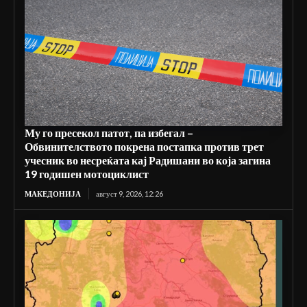
Му го пресекол патот, па избегал –
Обвинителството покрена постапка против трет
учесник во несреќата кај Радишани во која загина
19 годишен мотоциклист
МАКЕДОНИЈА
август 9, 2026, 12:26