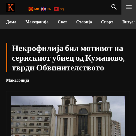
MK
EN
SQ
Дома
Македонија
Свет
Сторија
Спорт
Визуел
Некрофилија бил мотивот на
серискиот убиец од Куманово,
тврди Обвинителството
Македонија