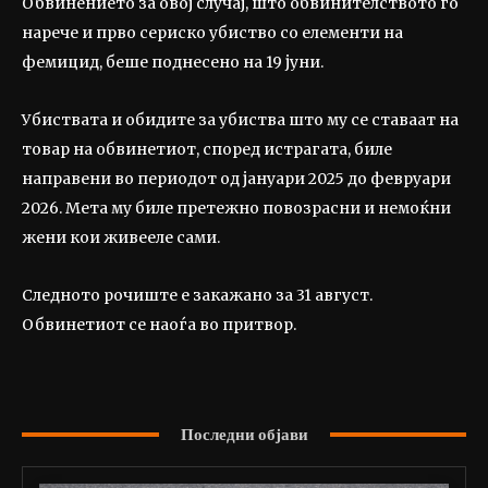
Обвинението за овој случај, што обвинителството го
нарече и прво сериско убиство со елементи на
фемицид, беше поднесено на 19 јуни.
Убиствата и обидите за убиства што му се ставаат на
товар на обвинетиот, според истрагата, биле
направени во периодот од јануари 2025 до февруари
2026. Мета му биле претежно повозрасни и немоќни
жени кои живееле сами.
Следното рочиште е закажано за 31 август.
Обвинетиот се наоѓа во притвор.
Последни објави