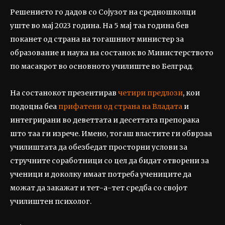
Решението го дадов со Сојузот на средношколци
уште во мај 2023 година. На 5 мај таа година бев
поканет од страна на тогашниот министер за
образование и наука на состанок во Министерството
по масакрот во основното училиште во Белград.
На состанокот презентирав
четири предлози
, кои
подоцна беа
прифатени од страна на Владата
и
интегрирани во деветтата и десеттата препорака
што таа ги изрече. Имено, тогаш властите ги обврзаа
училиштата да обезбедат просторни услови за
стручните соработници со цел да бидат отворени за
ученици и доколку имаат потреба учениците да
можат да закажат и тет-а-тет средба со својот
училиштен психолог.