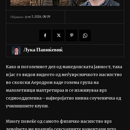
јули 5, 2026, 08:09
Објавено:
Лука Павиќевиќ
Како и поголемиот дел од македонската јавност, така
и јас го видов видеото од меѓуврсничкото насилство
во скопски Аеродром каде голема група на
малолетници малтретираа и се изживуваа врз
седмоодделенка—најверојатно нивна соученичка од
училишните клупи.
Многу повеќе од самото физичко насилство врз
девојчето ме вџашија сексуалните коментари што