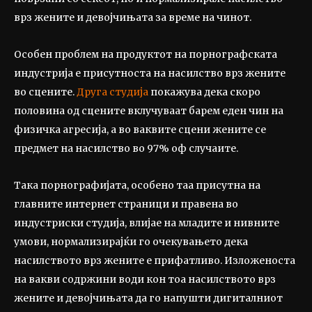
врз жените и девојчињата за време на чинот.
Особен проблем на продуктот на порнографската
индустрија е присутноста на насилство врз жените
во сцените.
Друга студија
покажува дека скоро
половина од сцените вклучуваат барем еден чин на
физичка агресија, а во ваквите сцени жените се
предмет на насилство во 97% оф случаите.
Така порнографијата, особено таа присутна на
главните интернет страници и правена во
индустриски студија, влијае на младите и нивните
умови, нормализирајќи го очекувањето дека
насилството врз жените е прифатливо. Изложеноста
на вакви содржини води кон тоа насилството врз
жените и девојчињата да го напушти дигиталниот