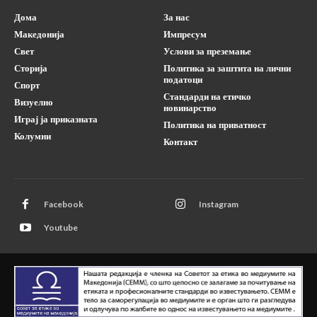
Дома
За нас
Македонија
Импресум
Свет
Услови за преземање
Сторија
Политика за заштита на лични
податоци
Спорт
Стандарди на етичко
Визуелно
новинарство
Играј ја приказната
Политика на приватност
Колумни
Контакт
Facebook
Instagram
Youtube