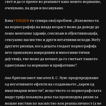
свет и да се прелее во реалниот како нешто нормално,
очекувано, па дури и посакувано.
Вака
УНИЦЕФ
го сумира овој проблем: „Изложеноста
на порнографија на млада возраст може да доведе до
лошо ментално здравје, сексизам и објективизација,
сексуално насилство и други негативни исходи. Меѓу
другите ризици, кога децата гледаат порнографија
што прикажува навредливи и мизогинистички
дејствија, тие може да почнат да го сметаат таквото
однесување за нормално и прифатливо“.
Ако британскиот писател К. С. Луис предупредуваше
од негативните ефекти на создавањето „харем од
имагинарни невести“, искуството со порнографската
индустрија покажува дека таа произведува ризик за
мошне вистинско насилство кон реална личност (а не