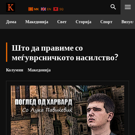
MK
EN
SQ
Дома
Македонија
Свет
Сторија
Спорт
Визуел
Што да правиме со
меѓуврсничкото насилство?
Колумни
Македонија