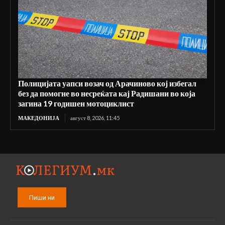
Полицијата уапси возач од Арачиново кој избегал
без да помогне во несреќата кај Радишани во која
загина 19 годишен мотоциклист
МАКЕДОНИЈА
август 8, 2026, 11:45
Пиши ни