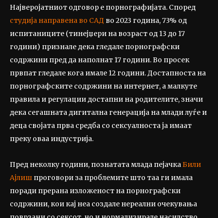
Најверојатниот одговор е порнографијата. Според
студија направена во САД
во 2023 година, 73% од
испитаниците (тинејџери на возраст од 13 до 17
години) признале дека гледале порнографски
содржини пред да наполнат 17 години. Во просек
првпат гледале кога имале 12 години. Достапноста на
порнографските содржини на интернет, а малкуте
правила и регулации достапни на родителите, значи
дека сегашната дигитална генерација на млади луѓе и
деца својата прва средба со сексуалноста ја имаат
преку оваа индустрија.
Пред неколку години, познатата млада пејачка
Били
Ајлиш
проговори за проблемите што таа ги имала
поради прерана изложеност на порнографски
содржини, кои кај неа создале нереални очекувања
поврзани со сексот, но и нормализирале насилство