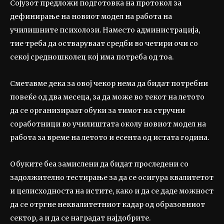
Сојузот предложи подготовка на протокол за
дефинирање на новиот модел на работа на
училишните психолози. Наместо администрација,
тие треба да остваруваат средби во четири очи со
секој средношколец кој има потреба од тоа.
Сметавме дека за овој чекор нема да бидат потребни
повеќе од два месеца, за да може во текот на летото
да се организираат обуки за тимот на стручни
соработници во училиштата околу новиот модел на
работа за време на летото и есента од истата година.
Обуките беа замислени да бидат проследени со
задолжително тестирање за да се осигура квалитетот
и целисходноста на истите, како и да се даде можност
да се отргне неквалитетниот кадар од образовниот
сектор, а и да се наградат најдобрите.