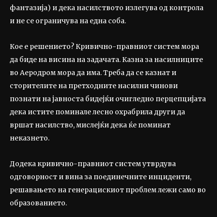
фантазија) и дека насилството излегува од контрола
и не се ограничува на една соба.
Кое е решението? Кривично-правниот систем мора
да биде на висина на задачата. Казна за насилниците
во Аеродром мора да има. Треба да се казнат и
сторителите на претходните насилни чинови
познати на јавноста бидејќи очигледно перцепцијата
дека истите поминале лесно охрабрила други да
вршат насилство, мислејќи дека ќе поминат
неказнето.
Додека кривично-правниот систем утврдува
одговорност и вина за поединечните инциденти,
решавањето на генерацискиот проблем лежи само во
образованието.