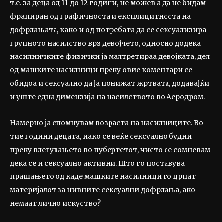
т.е. за деца од 11 до 12 години, не можев а да не бидам
фрапиран од графичноста и експлицитноста на
дофрлањата, како и од потребата да се сексуализира
групното насилство врз девојчето, односно додека
насилничките физички ја малтретираа девојката, дел
од машките насилници преку овие коментари се
обидоа и сексуално да ја понижат жртвата, додавајќи
и уште една димензија на насилството во Аеродром.
Намерно ја спомнувам возраста на насилниците. Во
тие години децата, иако се веќе сексуално будни
преку влегувањето во пубертетот, чисто се сомневам
дека се и сексуално активни. Што го поставува
прашањето од каде машките насилници го црпат
материјалот за нивните сексуални дофрлања, ако
немаат лично искуство?