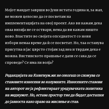
Мојот мандат заврши во јуни истата година и, за жал,
не можев целосно да се посветам на
имплементацијата на овој проект. Ако ви кажам дека
оваа визија не се оствари, нема да ви кажам ништо
ново. Властите во својата опседнатост со нови
избори немаа време да ѝ се посветат. Но, таа останува
присутна и јас цврсто стојам зад неа и тврдам дека е
можна. Вистинското прашање е дали се сака да се
спроведе? Се има ли волја?
Редакцијата на Колегиум.мк не секогаш се сложува со
ставовите изнесени во колумните. Изнесените ставови
на авторот не ја рефлектираат уредувачката политика
на медиумот. Но, остава простор тие да бидат достапни
до јавноста како право на мислење и став.