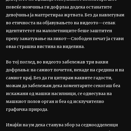
повеќе момчиња ги дофрлаа додека останатите
девојчиња ја малтретираа жртвата. Без да навлегувам
во етичноста на објавувањето на видеото—сепак
идентитетот на малолетниците беше заштитен
преку заматување на ликот—Слободен печат ја стави
оваа страшна вистина на виделина.
Во тој поглед, во видеото забележав три вакви
дофрлања: на самиот почеток, некаде на средина и на
самиот крај. Без да ги цитирам ваквите гадости,
можам да забележам дека коментарите секогаш беа
искажани од машки насилници, се однесуваа на
машкиот полов орган и беа од исклучително
графичка природа.
Имајќи на ум дека станува збор за седмоодделенци