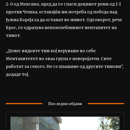
2-0 од Мексико, пред да го спаси доцниот реми од 1-1
против Чешка, оставајќи им потреба од победа над
Јужна Кореја за да останат во живот. Одговорот, рече
Брос, го одразува непоколебливиот менталитет на
тимот.
„Денес видовте тим кој веруваше во себе.
Менталитетот во оваа група е неверојатен. Сите
работат за секого. Не се плашиме од другите тимови“,
додаде тој.
Последни објави