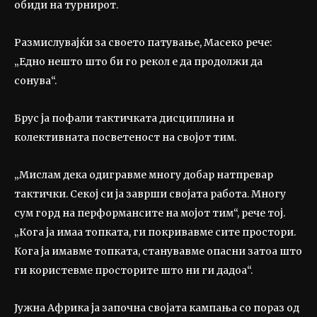
обиди на турнирот.
Размислувајќи за своето патување, Масеко рече:
„Едно нешто што би го рекол е да продолжи да
сонува“.
Брус ја пофали тактичката дисциплина и
колективната посветеност на својот тим.
„Мислам дека одигравме многу добар натпревар
тактички. Секој си ја заврши својата работа. Многу
сум горд на перформансите на мојот тим“, рече тој.
„Кога ја имаа топката, ги покривавме сите простори.
Кога ја имавме топката, станувавме опасни затоа што
ги користевме просторите што ни ги дадоа“.
Јужна Африка ја започна својата кампања со пораз од