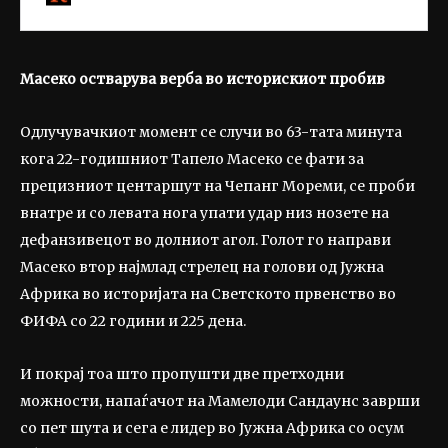
Масеко остварува верба во историскиот пробив
Одлучувачкиот момент се случи во 63-тата минута
кога 22-годишниот Тапело Масеко се фати за
прецизниот центаршут на Чепанг Мореми, се проби
внатре и со левата нога упати удар низ нозете на
дефанзивецот во долниот агол. Голот го направи
Масеко втор најмлад стрелец на голови од Јужна
Африка во историјата на Светското првенство во
ФИФА со 22 години и 225 дена.
И покрај тоа што пропушти две претходни
можности, напаѓачот на Мамелоди Сандаунс заврши
со пет шута и сега е лидер во Јужна Африка со осум