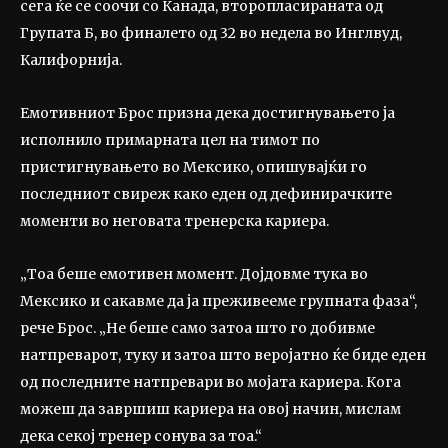
сега ќе се соочи со Канада, второпласираната од
Групата Б, во финалето од 32 во недела во Инглвуд,
Калифорнија.
Емотивниот Брос призна дека достигнувањето ја
исполнило примарната цел на тимот по
пристигнувањето во Мексико, опишувајќи го
последниот свиреж како еден од дефинирачките
моменти во неговата тренерска кариера.
„Тоа беше емотивен момент. Дојдовме тука во
Мексико и сакавме да ја преживееме групната фаза“,
рече Брос. „Не беше само затоа што го добивме
натпреварот, туку и затоа што веројатно ќе биде еден
од последните натпревари во мојата кариера. Кога
можеш да завршиш кариера на овој начин, мислам
дека секој тренер сонува за тоа.“