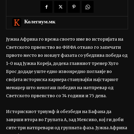
Колегиум.мк
Јужна Африка го врежа своето име во историјата на
Светското првенство во ФИФА откако го запечати
првото место во нокаут фазата со убедлива победа од
1-0 над Јужна Кореја, додека главниот тренер Хуго
Брос додаде уште едно извонредно поглавје во
својата историска кариера станувајќи најстариот
менаџер што некогаш победил на натпревар од
Светското првенство со 74 години и 75 дена.
Историскиот триумф ѝ обезбеди на Бафана да
заврши втора во Групата А, зад Мексико, кој ги доби
сите три натпревари од групната фаза. Јужна Африка