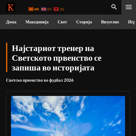
MK
EN
SQ
Дома
Македонија
Свет
Сторија
Визуелно
Игр
Најстариот тренер на
Светското првенство се
запиша во историјата
Светско првенство во фудбал 2026