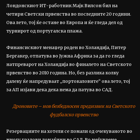
Лондонскиот ИТ-работник Мајк Вилсон бил на
четири Светски првенства во последните 20 години.
Ова лето, тој ќе остане во Европа и ќе гледа дел од
турнирот од португалска плажа.
Финансискиот менаџер роден во Холандија, Питер
Бергакер, отпатува во Јужна Африка за да го гледа
натпреварот на Холандија во финалето на Светското
првенство во 2010 година. Но, без разлика колку
далеку ќе напредуваат „портокаловите“ ова лето, тој
за АП изјави дека дека нема да патува во САД.
Дроновите – нов безбедносен предизвик на Светското
фудбалско првенство
Резервациите на хотели се помали од очекуваното во
многу градови домаќини во САД. Во меѓувреме,