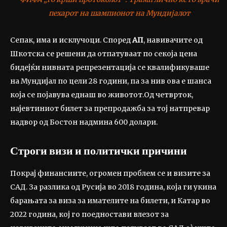
пехарот на шампионот на Мундијалот
Сепак, има и исклучоци. Според
АП
, навивачите од
Шкотска се решени да отпатуваат по секоја цена
бидејќи нивната репрезентација се квалификуваше
на Мундијал по цели 28 години, па за нив ова е шанса
која се појавува еднаш во животот.Од четврток,
најевтиниот билет за препродажба за тој натпревар
надвор од Бостон надмина 600 долари.
Строги визи и политички причини
Покрај финансиите, огромен проблем се и визите за
САД. За разлика од Русија во 2018 година, која ги укина
барањата за виза за имателите на билети, и Катар во
2022 година, кој го поедностави влезот за