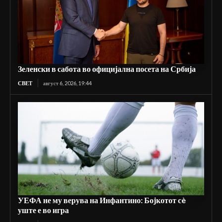
Зеленски в сабота во официјална посета на Србија
СВЕТ
август 6, 2026, 19:44
УЕФА не му верува на Инфантино: Бојкотот сè
уште е во игра