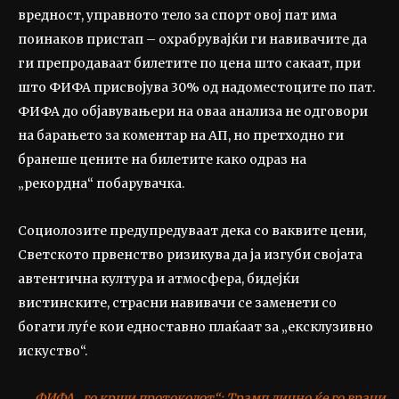
вредност, управното тело за спорт овој пат има
поинаков пристап – охрабрувајќи ги навивачите да
ги препродаваат билетите по цена што сакаат, при
што ФИФА присвојува 30% од надоместоците по пат.
ФИФА до објавувањери на оваа анализа не одговори
на барањето за коментар на АП, но претходно ги
бранеше цените на билетите како одраз на
„рекордна“ побарувачка.
Социолозите предупредуваат дека со ваквите цени,
Светското првенство ризикува да ја изгуби својата
автентична култура и атмосфера, бидејќи
вистинските, страсни навивачи се заменети со
богати луѓе кои едноставно плаќаат за „ексклузивно
искуство“.
ФИФА „го крши протоколот“: Трамп лично ќе го врачи