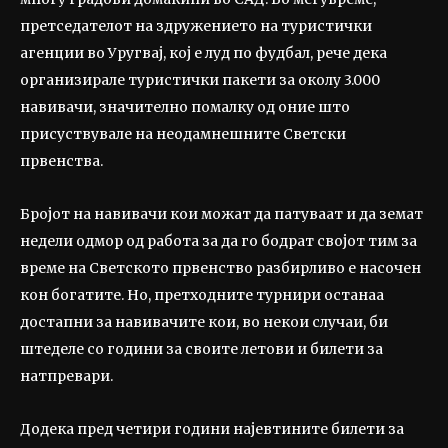
претседателот на здружението на туристички
агенции во Уругвај, кој е луд по фудбал, рече дека
организирале туристички пакети за околу 3.000
навивачи, значително помалку од оние што
присуствувале на неодамнешните Светски
првенства.
Бројот на навивачи кои можат да патуваат и да земат
недели одмор од работа за да го бодрат својот тим за
време на Светското првенство разбирливо е насочен
кон богатите. Но, претходните турнири останаа
достапни за навивачите кои, во некои случаи, би
штеделе со години за своите летови и билети за
натпревари.
Додека пред четири години најевтините билети за