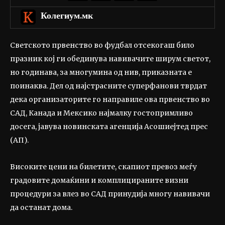
Колегиум.мк
Светското првенство во фудбал отсекогаш било
празник кој ги обединува навивачите ширум светот,
но годинава, за многумина од нив, приказната е
поинаква. Дел од најстрасните суперфанови тврдат
дека организаторите го направиле ова првенство во
САД, Канада и Мексико најмалку гостопримливо
досега, јавува новинската агенција Асошиејтед прес
(АП).
Високите цени на билетите, скапиот превоз меѓу
градовите домаќини и комплицираните визни
процедури за влез во САД принудија многу навивачи
да останат дома.