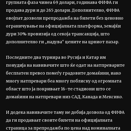
групната фаза чинеа 69 долари, годинава ФИФА ги
продава дури и до 265 долари. Дополнително, ФИФА
овојпат дозволи препродажба на билети без ценовно
ограничување на официјалната платформа, земајќи
дури 30% провизија од секоја трансакција, што
дополнително ги „надува“ цените на црниот пазар.
Последните два турнира во Русија и Катар им
понудија на навивачите што ќе одат на натпреварите
бесплатен превоз помеѓу градовите домаќини, иако
многу натпревари беа многу поблиску од огромната
област што ја покриваат 16-те стадиони што се
домаќини на натпревари низ САД, Канада и Мексико.
И додека навивачите таму не добија дозвола од ФИФА
да ги продаваат своите билети на официјалната
страница за препродажба по цена над номиналната