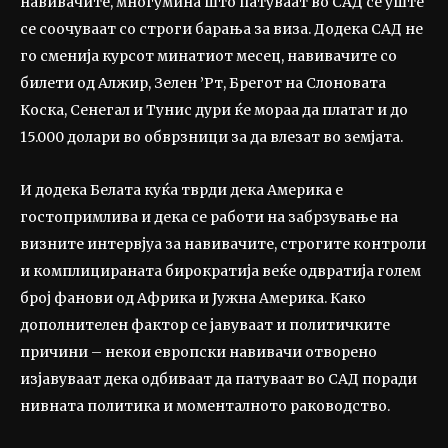
навивачите, многумина што патуваат во САД сè уште
се соочуваат со строги барања за виза. Додека САД не
го сменија курсот минатиот месец, навивачите со
билети од Алжир, Зелен ’Рт, Брегот на Слоновата
Коска, Сенегал и Тунис дури ќе мораа да платат и до
15.000 долари во обврзници за да влезат во земјата.
И додека Белата куќа тврди дека Америка е
гостопримлива и дека се работи на забрзување на
визните интервјуа за навивачите, строгите контроли
и комплицираната бирократија веќе одвратија голем
број фанови од Африка и Јужна Америка. Како
дополнителен фактор се јавуваат и политичките
причини – некои европски навивачи отворено
изјавуваат дека одбиваат да патуваат во САД поради
нивната политика и моменталното раководство.