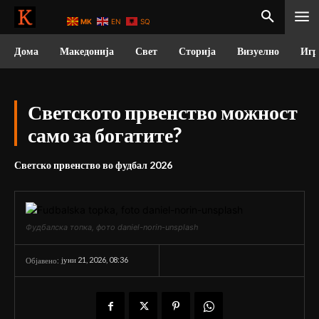
MK
EN
SQ
Дома
Македонија
Свет
Сторија
Визуелно
Игр
Светското првенство можност
само за богатите?
Светско првенство во фудбал 2026
Фудбалска топка, фото daniel-norin-unsplash
јуни 21, 2026, 08:36
Објавено: