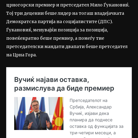
црногорски премиер и претседател Мило Ѓукановиќ.
Тој три децении беше лидер на тогаш владејачката
Демократска партија на социјалистите (ДПС).
Ѓукановиќ, менувајќи позиција за позиција,
повеќекратно беше премиер, а помеѓу тие
претседателски мандати двапати беше претседател
на Црна Гора.