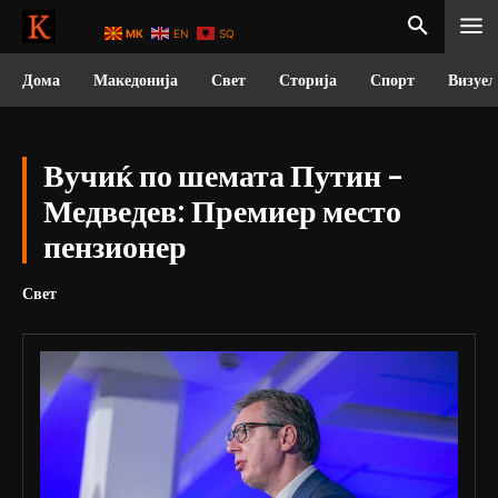
MK
EN
SQ
Дома
Македонија
Свет
Сторија
Спорт
Визуел
Вучиќ по шемата Путин –
Медведев: Премиер место
пензионер
Свет