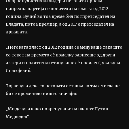
Овој популистички лидер и неговата Српска
напредна партија се носители на власта од 2012
година. Вучиќ во тоа време бил потпретседател на
Владата, потоа премиер, а од 2017 е претседател на
државата.
„Неговата власт од 2012 година се менуваше така што
со текот на времето сè помалку зависеше од други
актери и политички стануваше сè посилен“, укажува
Спасојевиќ.
Тој верува дека со неговата оставка во таа смисла не
би се променило ништо значајно.
„Ми делува како покренување на планот Путин–
Медведев“.