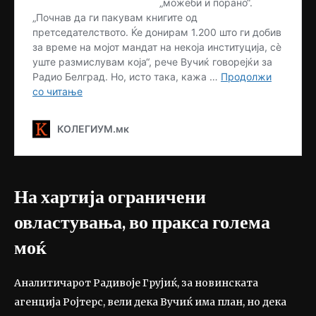
На хартија ограничени
овластувања, во пракса голема
моќ
Аналитичарот Радивоје Грујиќ, за новинската
агенција Ројтерс, вели дека Вучиќ има план, но дека