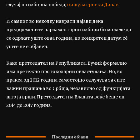
случај на изборна победа,
пишува српски Данас.
И самиот во неколку наврати најави дека
предвремените парламентарни избори би можеле да
се одржат уште оваа година, но конкретен датум сè
уште не е објавен.
Како претседател на Републиката, Вучиќ формално
има претежно протоколарни овластувања. Но, во
пракса од 2012 година самостојно одлучува за сите
важни прашања во Србија, независно од функцијата
што ја врши. Претседател на Владата веќе беше од
2014 до 2017 година.
Последни објави