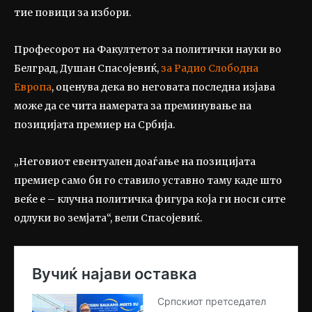
тие повици за избори.
Професорот на Факултетот за политички науки во
Белград, Душан Спасојевиќ,
за Радио Слободна
Европа
, оценува дека во неговата последна изјава
може да се чита намерата за преминување на
позицијата премиер на Србија.
„Неговиот евентуален доаѓање на позицијата
премиер само би го ставило уставно таму каде што
веќе е – клучна политичка фигура која ги носи сите
одлуки во земјата“, вели Спасојевиќ.