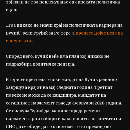
тој план не е за повлекување од српската политичка
сцена.
„Тоа никако не значи крај на политичката кариера на
Вучиќ,“ вели Грујиќ за Ројтерс, а
пренесе Дојче Веле на
српски јазик.
Според него, Вучиќ веќе има план кој никако не
подразбира политичка пензија.
Вториот претседателски мандат на Вучиќ редовно
завршува крајот на мај следната година. Третпат
повеќе не може да се кандидира. Мандатот на
сегашниот парламент трае до февруари 2028 година.
Се очекува Вучиќ да распише предвремени
парламентарни избори и како носител на листата на
СНС да се обиде да го освои местото премиер во