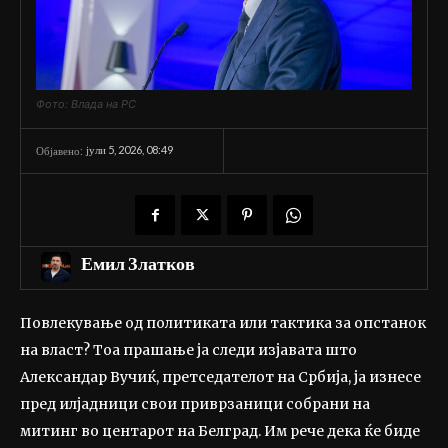
Фото: Влада на РС
јули 5, 2026, 08:49
Објавено:
Емил Златков
Повлекување од политиката или тактика за опстанок
на власт? Тоа прашање ја следи изјавата што
Александар Вучиќ, претседателот на Србија, ја изнесе
пред илјадници свои приврзаници собрани на
митинг во центарот на Белград. Им рече дека ќе биде