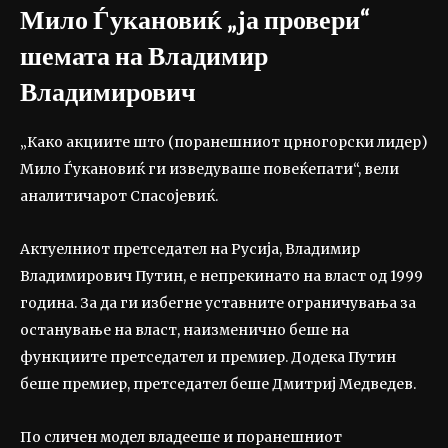
Мило Ѓукановиќ „ја провери“
шемата на Владимир
Владимирович
„Како акциите што (поранешниот црногорски лидер)
Мило Ѓукановиќ ги изведуваше повеќепати“, вели
аналитичарот Спасојевиќ.
Актуелниот претседател на Русија, Владимир
Владимирович Путин, е непрекинато на власт од 1999
година. За да ги избегне уставните ограничувања за
останување на власт, наизменично беше на
функциите претседател и премиер. Додека Путин
беше премиер, претседател беше Дмитриј Медведев.
По сличен модел владееше и поранешниот