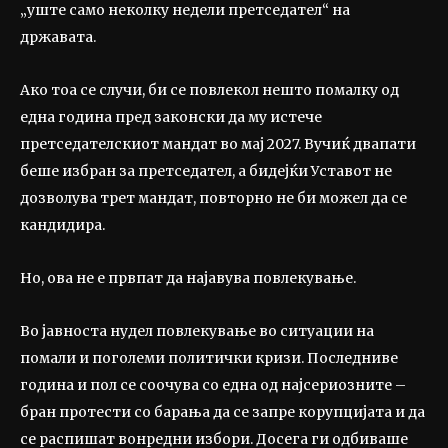
„уште само неколку недели претседател“ на
државата.
Ако тоа се случи, би се повлекол нешто помалку од
една година пред законски да му истече
претседателскиот мандат во мај 2027. Вучиќ двапати
беше избран за претседател, а бидејќи Уставот не
дозволува трет мандат, повторно не би можел да се
кандидира.
Но, ова не е првпат да најавува повлекување.
Во јавноста нудел повлекување во ситуации на
помали и поголеми политички кризи. Последниве
година и пол се соочува со една од најсериозните –
бран протести со барања да се запре корупцијата и да
се распишат вонредни избори. Досега ги одбиваше