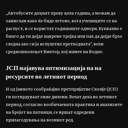
„Автобусите доцнат преку цела година, а можам да
замислам како ќе биде летово, кога учениците се на
распуст, и се користат годишните одмори. Буквално е
бинго да ти дојде навреме тројка или пак да дојде брзо
следна ако си ја испуштил претходната“, вели
средношколецот Виктор, кој живее на Водно.
ЈСП најавува оптимизација на на
ресурсите во летниот период
И од Јавното сообраќајно претпријатие Скопје (ЈСП)
ги потврдуваат овие дилеми. Велат дека во летниот
период, согласно вообичаената практика и анализите
на бројот на патници, се вршат одредени
прилагодувања на возниот ред.