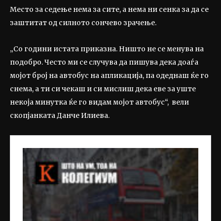
Место за седење нема за сите, а нема ни сенка за да се
заштитат од силното сончево зрачење.
„Со години истата приказна. Ништо не се менува на
подобро. Често ми се случува да пишува дека доаѓа
мојот број на автобус на апликација, па одеднаш ќе го
снема, а ти си чекаш и си мислиш дека еве за уште
некоја минутка ќе го видам мојот автобус“, вели
скопјанката Данче Илиева.