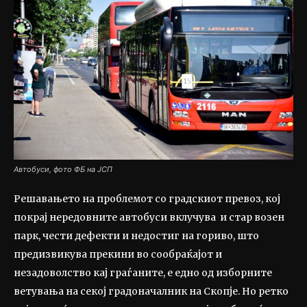
Автобуси, фото ФБ на ЈСП
Решавањето на проблемот со градскиот превоз, кој
покрај нередовните автобуси вклучува и стар возен
парк, чести дефекти и недостиг на гориво, што
предизвикува прекини во сообраќајот и
незадоволство кај граѓаните, е едно од изборните
ветувања на секој градоначалник на Скопје. Но ретко