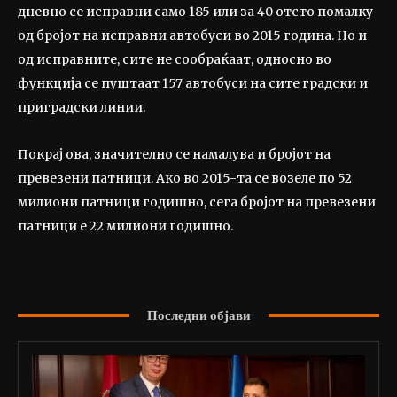
дневно се исправни само 185 или за 40 отсто помалку
од бројот на исправни автобуси во 2015 година. Но и
од исправните, сите не сообраќаат, односно во
функција се пуштаат 157 автобуси на сите градски и
приградски линии.
Покрај ова, значително се намалува и бројот на
превезени патници. Ако во 2015-та се возеле по 52
милиони патници годишно, сега бројот на превезени
патници е 22 милиони годишно.
Последни објави