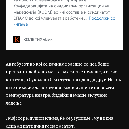
Автобусот во кој се качивме заедно со неа беше
преполн. Слободно место за седење немаше, а и тие
кои стоеја буквално беа стуткани еден до друг. Но она
што не може да ве остави рамнодушен е високата
температура внатре, бидејќи немаше вклучено
ладење.
„Мајсторе, пушти клима, ќе се угушиме“, му викна
една од патничките на возачот.