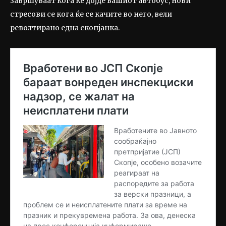
завршуваат кога ќе дојде вашиот автобус, нови
стресови се кога ќе се качите во него, вели
револтирано една скопјанка.