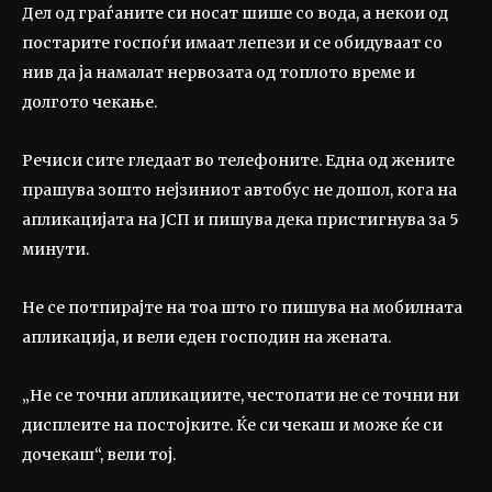
Дел од граѓаните си носат шише со вода, а некои од
постарите госпоѓи имаат лепези и се обидуваат со
нив да ја намалат нервозата од топлото време и
долгото чекање.
Речиси сите гледаат во телефоните. Една од жените
прашува зошто нејзиниот автобус не дошол, кога на
апликацијата на ЈСП и пишува дека пристигнува за 5
минути.
Не се потпирајте на тоа што го пишува на мобилната
апликација, и вели еден господин на жената.
„Не се точни апликациите, честопати не се точни ни
дисплеите на постојките. Ќе си чекаш и може ќе си
дочекаш“, вели тој.