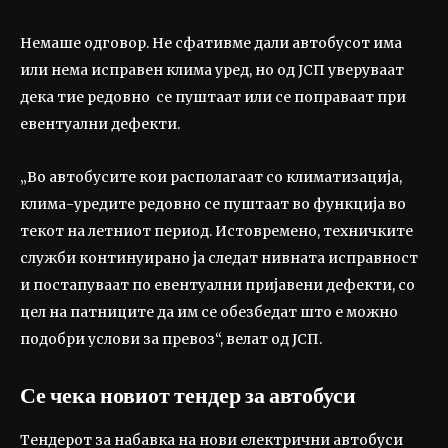
Немаше одговор. Не сфативме дали автобусот има
или нема исправен клима уред, но од ЈСП уверуваат
дека тие редовно се пуштаат или се поправаат при
евентуални дефекти.
„Во автобусите кои располагаат со климатизација,
клима-уредите редовно се пуштаат во функција во
текот на летниот период. Истовремено, техничките
служби континуирано ја следат нивната исправност
и постапуваат по евентуални пријавени дефекти, со
цел на патниците да им се обезбедат што е можно
подобри услови за превоз“, велат од ЈСП.
Се чека новиот тендер за автобуси
Тендерот за набавка на нови електрични автобуси