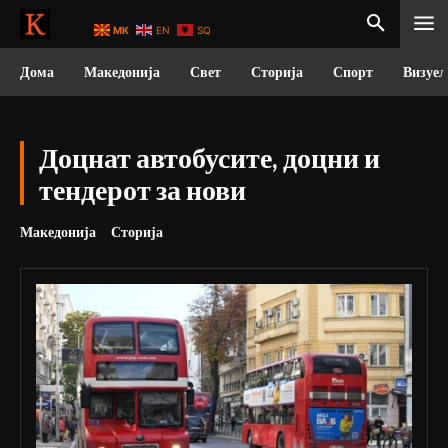
MK
EN
SQ
Дома
Македонија
Свет
Сторија
Спорт
Визуел
Доцнат автобусите, доцни и
тендерот за нови
Македонија
Сторија