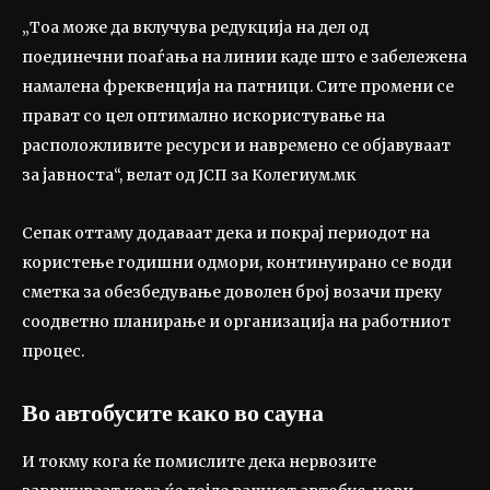
„Тоа може да вклучува редукција на дел од
поединечни поаѓања на линии каде што е забележена
намалена фреквенција на патници. Сите промени се
прават со цел оптимално искористување на
расположливите ресурси и навремено се објавуваат
за јавноста“, велат од ЈСП за Колегиум.мк
Сепак оттаму додаваат дека и покрај периодот на
користење годишни одмори, континуирано се води
сметка за обезбедување доволен број возачи преку
соодветно планирање и организација на работниот
процес.
Во автобусите како во сауна
И токму кога ќе помислите дека нервозите