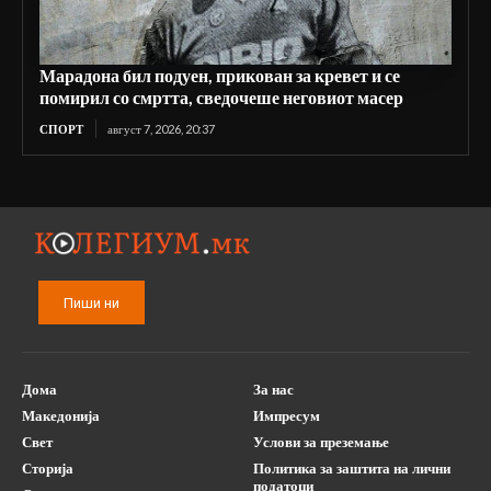
Марадона бил подуен, прикован за кревет и се
помирил со смртта, сведочеше неговиот масер
СПОРТ
август 7, 2026, 20:37
Пиши ни
Дома
За нас
Македонија
Импресум
Свет
Услови за преземање
Сторија
Политика за заштита на лични
податоци