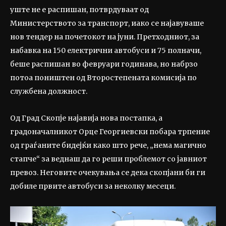
уште не е распишан, потврдуваат од
Министерството за транспорт, иако се најавуваше
нов тендер на почетокот на јуни. Претходниот, за
набавка на 150 електрични автобуси и 75 полначи,
беше распишан во февруари годинава, но набрзо
потоа поништен од Второстепената комисија по
службена должност.
Од Град Скопје најавија нова постапка, а
градоначалникот Орце Георгиевски побара трпение
од граѓаните бидејќи како што рече, „нема магично
стапче“ за веднаш да го реши проблемот со јавниот
превоз. Неговите очекувања се дека скопјани би ги
добиле првите автобуси за неколку месеци.