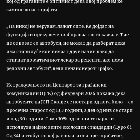
кој од граѓаните е оптимист дека овој проблем ќе
замине во историјата.
„На никој не верувам, лажат сите. Ќе дојдат на
функција и преку вечер забораваат што кажале. Тие
не се возат со автобуси, не можат да разберат дека
има стари луѓе кои немаат друг начин како да
стигнат до матичниот лекар за рецепти, ако нема
редовни автобуси“, вели пензионерот Трајко.
Истражувањето на Центарот за граѓански
комуникации (ЦГК) од февруари 2026 покажа дека
автобусите на ЈСП Скопје се постари од кога било – со
просечна старост од 13,3 години, а дел од нив се стари
и над 30 години. Само 10% од возниот парк ги
исполнува највисоките еколошки стандарди (Еуро 6).
Од 341 автобус со кој располага ова претпријатие,