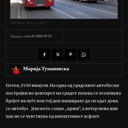
Автобуси, фото на ЈСП
јуни 22, 2026, 07:52
Објавено:
Марија Тумановска
Петок, 15:30 минути. На една од градските автобуски
постројки во центарот на градот полека се зголемува
бројот на луѓе кои тој ден планираат да си одат дома
со автобус. Јунското сонце „пржи“, а ветер нема или
пак не се чувствува од вжештениот асфалт.