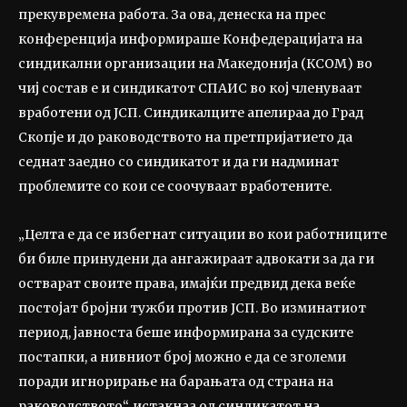
прекувремена работа. За ова, денеска на прес
конференција информираше Конфедерацијата на
синдикални организации на Македонија (КСОМ) во
чиј состав е и синдикатот СПАИС во кој членуваат
вработени од ЈСП. Синдикалците апелираа до Град
Скопје и до раководството на претпријатието да
седнат заедно со синдикатот и да ги надминат
проблемите со кои се соочуваат вработените.
„Целта е да се избегнат ситуации во кои работниците
би биле принудени да ангажираат адвокати за да ги
остварат своите права, имајќи предвид дека веќе
постојат бројни тужби против ЈСП. Во изминатиот
период, јавноста беше информирана за судските
постапки, а нивниот број можно е да се зголеми
поради игнорирање на барањата од страна на
раководството“, истакнаа од синдикатот на