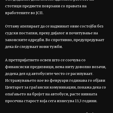
стотици предмети поврзани со правата на
вработените во ЈСП.
Оттаму апелираат да се надминат овие состојби без
судски постапки, преку дијалог и почитување на
законските одредби. Во спротивно, предупредуваат
дека ќе следуваат нови тужби.
А претпријатието освен што се соочува со
финансиски предизвици, нема ниту доволно возачи,
додека дел од автобусите често се расипуваат.
Истражувањето кое во февруари годинава го објави
Центарот за граѓански комуникации, покажа дека со
опаѓањето на бројот на автобуси, расте нивната
просечна старост која сега изнесува 13,3 години.