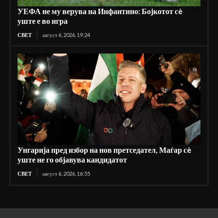
УЕФА не му верува на Инфантино: Бојкотот сè
уште е во игра
СВЕТ
август 6, 2026, 19:24
Унгарија пред избор на нов претседател, Маѓар сè
уште не го објавува кандидатот
СВЕТ
август 6, 2026, 16:55