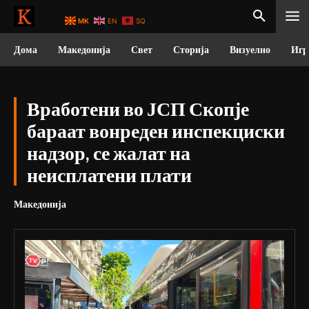
MK
EN
SQ
Дома
Македонија
Свет
Сторија
Визуелно
Игр
Вработени во ЈСП Скопје
бараат вонреден инспекциски
надзор, се жалат на
неисплатени плати
Македонија