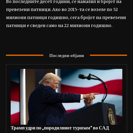
Во последните десет години, се намалил и бројот на
превезени патници. Ако во 2015-та се возеле по 52
милиони патници годишно, сега бројот на превезени
патници е сведен само на 22 милиони годишно.
Последни објави
Трамп удри по „породилниот туризам“ во САД