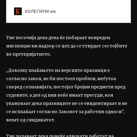
Тие посочија дека дека ќе побараат вонреден
инспекциски надзор со цел да се утврдат состојбите
во претпријатието.
„Доколку плаќањето на верските празници е
согласно закон, не би постоел проблем, меѓутоа
според сознанијата, постојат бројни предмети пред
судовите, а дел од нив веќе имаат пресуди, кои
укажуваат дека празниците не се евидентираат и не
се исплаќаат согласно Законот за работни односи“,
велат од синдикатот.
Тие додаваат дека повеќе адвокати работат на