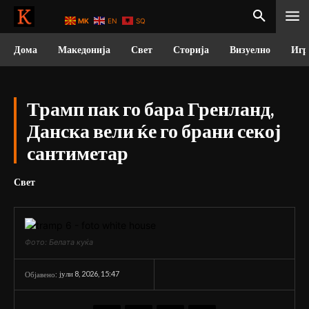
MK
EN
SQ
Дома
Македонија
Свет
Сторија
Визуелно
Игр
Трамп пак го бара Гренланд,
Данска вели ќе го брани секој
сантиметар
Свет
Фото: Белата куќа
јули 8, 2026, 15:47
Објавено: