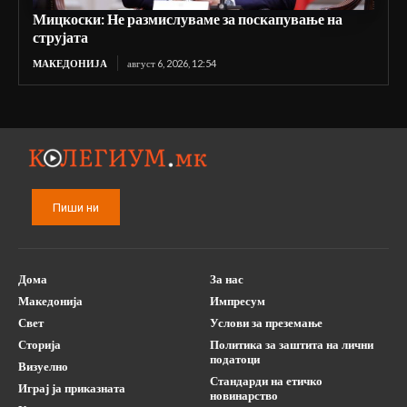
Мицкоски: Не размислуваме за поскапување на
струјата
МАКЕДОНИЈА
август 6, 2026, 12:54
Пиши ни
Дома
За нас
Македонија
Импресум
Свет
Услови за преземање
Сторија
Политика за заштита на лични
податоци
Визуелно
Стандарди на етичко
Играј ја приказната
новинарство