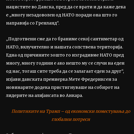
нацистите во Данска, пред да се врати и да каже дека
е „многу незадоволен од НАТО поради она што го
направија со Гренланд“.
„Подготвени сме да го браниме секој сантиметар од
НАТО, вклучително и нашата сопствена територија.
Една од причините зошто го изградивме НАТО пред
многу, многу години е ако нешто му се случи на еден
од нас, тогаш сите треба да се залагаат еден за друг“,
изјави данската премиерка Мете Фредериксен за
новинарите додека пристигнуваше на собирот на
лидерите на алијансата во Анкара.
Политиките на Трамп – од економски поместувања до
глобални потреси