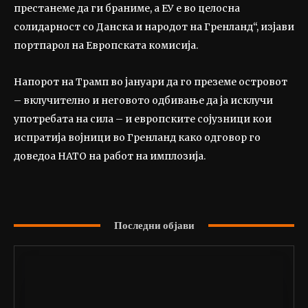
престанеме да ги браниме, а ЕУ е во целосна
солидарност со Данска и народот на Гренланд“, изјави
портпарол на Европската комисија.
Напорот на Трамп во јануари да го преземе островот
– вклучително и неговото одбивање да ја исклучи
употребата на сила – и европските сојузници кои
испратија војници во Гренланд како одговор го
доведоа НАТО на работ на имплозија.
Последни објави