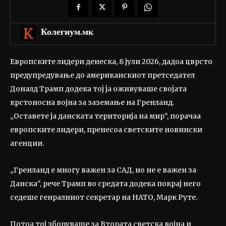
Колегиум.мк
Европските лидери денеска, 8 јули 2026, дадоа цврсто
предупредување до американскиот претседател
Доналд Трамп додека тој ја оживуваше својата
крстоносна војна за заземање на Гренланд.
„Оставете ја данската територија на мир“, порачаа
европските лидери, пренесоа светските новински
агенции.
„Гренланд е многу важен за САД, но не е важен за
Данска“, рече Трамп во средата додека покрај него
седеше генралниот секретар на НАТО, Марк Руте.
Потоа тој зборуваше за Втората светска војна и