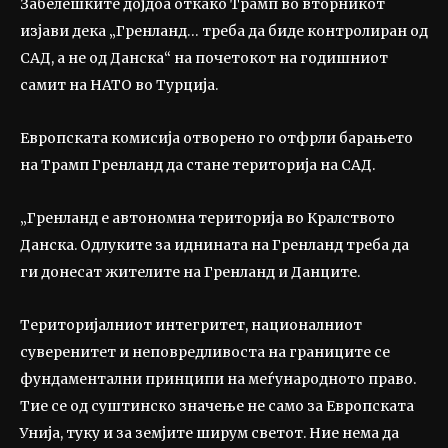
Забелешките дојдоа откако Трамп во вторникот
изјави дека „Гренланд… треба да биде контролиран од
САД, а не од Данска“ на почетокот на годишниот
самит на НАТО во Турција.
Европската комисија отворено го отфрли барањето
на Трамп Гренланд да стане територија на САД.
„Гренланд е автономна територија во Кралството
Данска. Одлуките за иднината на Гренланд треба да
ги донесат жителите на Гренланд и Данците.
Територијалниот интегритет, националниот
суверенитет и неповредливоста на границите се
фундаментални принципи на меѓународното право.
Тие се од суштинско значење не само за Европската
Унија, туку и за земјите ширум светот. Ние нема да