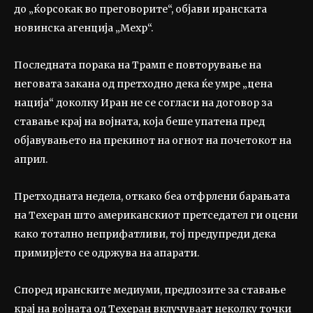
до „ќорсокак во преговорите“, објави иранската
новинска агенција „Мехр“.
Последната порака на Трамп е повторување на
неговата закана од претходно дека ќе умре „цена
нација“ доколку Иран не се согласи на договор за
ставање крај на војната, која беше упатена пред
објавувањето на прекинот на огнот на почетокот на
април.
Претходната недела, откако беа отфрлени барањата
на Техеран што американскиот претседател ги оцени
како тотално неприфатливи, тој предупреди дека
примирјето се одржува на апарати.
Според иранските медиуми, предлозите за ставање
крај на војната од Техеран вклучуваат неколку точки