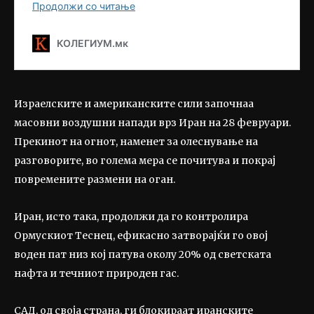
Израелските и американските сили започнаа
масовни воздушни напади врз Иран на 28 февруари.
Прекинот на огнот, наменет за олеснување на
разговорите, во голема мера се почитува и покрај
повремените размени на оган.
Иран, исто така, продолжи да го контролира
Ормускиот Теснец, ефикасно затворајќи го овој
воден пат низ кој патува околу 20% од светската
нафта и течниот природен гас.
САД, од своја страна, ги блокираат иранските