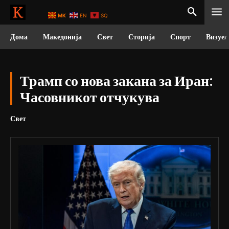
MK
EN
SQ
Дома
Македонија
Свет
Сторија
Спорт
Визуел
Трамп со нова закана за Иран:
Часовникот отчукува
Свет