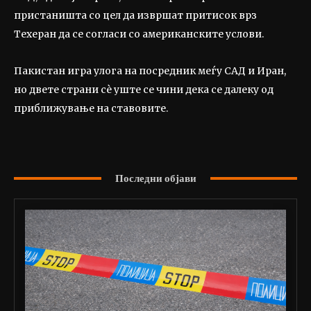
пристаништа со цел да извршат притисок врз
Техеран да се согласи со американските услови.
Пакистан игра улога на посредник меѓу САД и Иран,
но двете страни сè уште се чини дека се далеку од
приближување на ставовите.
Последни објави