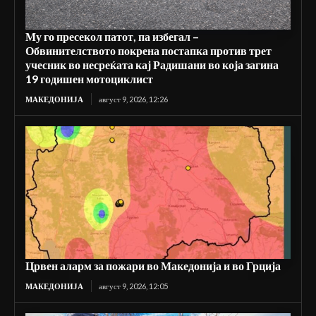
Му го пресекол патот, па избегал –
Обвинителството покрена постапка против трет
учесник во несреќата кај Радишани во која загина
19 годишен мотоциклист
МАКЕДОНИЈА
август 9, 2026, 12:26
Црвен аларм за пожари во Македонија и во Грција
МАКЕДОНИЈА
август 9, 2026, 12:05