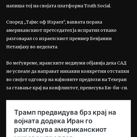
напиша тој на својата платформа Truth Social.
Според „Тајмс оф Израел“, ваквата порака
американскиот претседател ја испратил откако
разговарал со израелскиот премиер Бенјамин
Нетанјаху во неделата.
Во меѓувреме, иранските медиуми објавија дека САД
не успеале да направат никакви конкретни отстапки
во својот одговор на најновите предлози на Техеран
за ставање крај на конфликтот, пренесува Би-би-си.