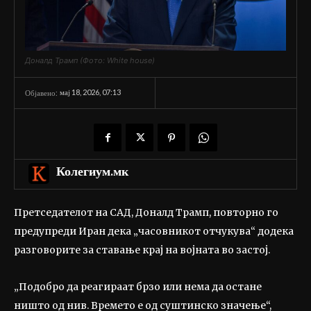
Доналд Трамп (Фото: White house)
мај 18, 2026, 07:13
Објавено:
Колегиум.мк
Претседателот на САД, Доналд Трамп, повторно го
предупреди Иран дека „часовникот отчукува“ додека
разговорите за ставање крај на војната во застој.
„Подобро да реагираат брзо или нема да остане
ништо од нив. Времето е од суштинско значење“,