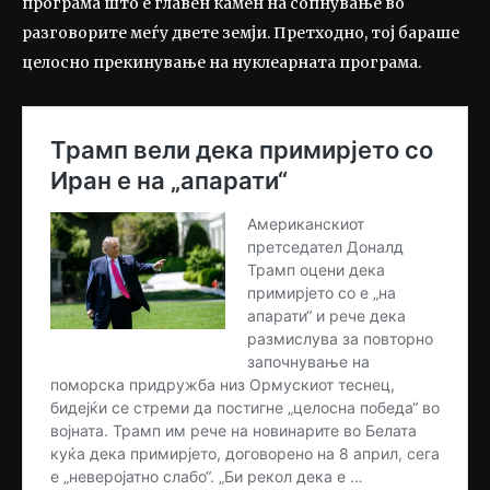
програма што е главен камен на сопнување во
разговорите меѓу двете земји. Претходно, тој бараше
целосно прекинување на нуклеарната програма.