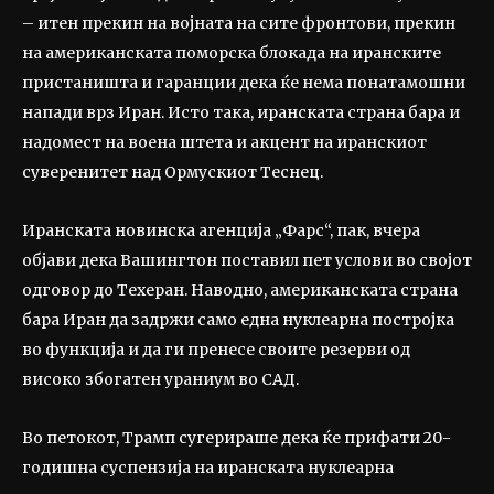
– итен прекин на војната на сите фронтови, прекин
на американската поморска блокада на иранските
пристаништа и гаранции дека ќе нема понатамошни
напади врз Иран. Исто така, иранската страна бара и
надомест на воена штета и акцент на иранскиот
суверенитет над Ормускиот Теснец.
Иранската новинска агенција „Фарс“, пак, вчера
објави дека Вашингтон поставил пет услови во својот
одговор до Техеран. Наводно, американската страна
бара Иран да задржи само една нуклеарна постројка
во функција и да ги пренесе своите резерви од
високо збогатен ураниум во САД.
Во петокот, Трамп сугерираше дека ќе прифати 20-
годишна суспензија на иранската нуклеарна