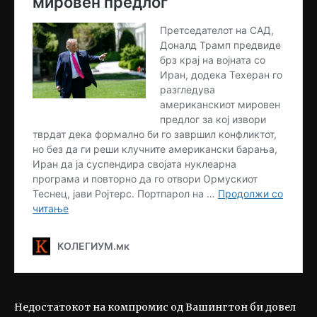
Недостатокот на компромис од Вашингтон би довел