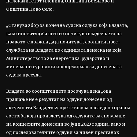
на локалитетот Иловица, Општина Босилово и
Општина Ново Село.
„Станува збор за конечна судска одлука која Владата,
како институција што го почитува владеењето на
правото, е должна да ја почитува“, соопшти прес-
службата на Владата по седницата денеска на која
Министерството за енергетика, рударство и
минерални суровини информирало за донесената
судска пресуда.
Владата во соопштението посочува дека „ова
прашање не е резултат на одлуки донесени од
актуелната Влада, туку претставува наследена правна
состојба која произлегува од одлуките за спојување
на концесиите донесени во јуни 2023 година, како и
од последователните одлуки за нивен престанок