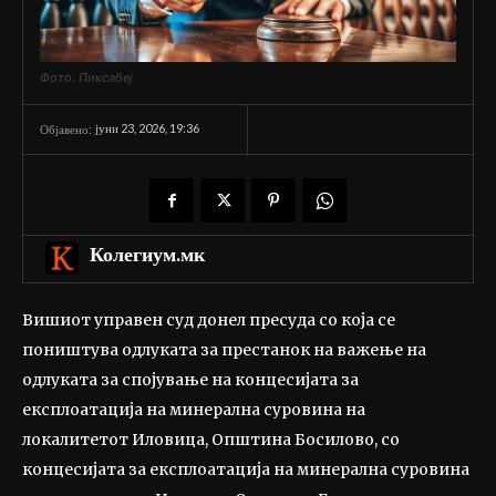
Фото: Пиксабеј
јуни 23, 2026, 19:36
Објавено:
Колегиум.мк
Вишиот управен суд донел пресуда со која се
поништува одлуката за престанок на важење на
одлуката за спојување на концесијата за
експлоатација на минерална суровина на
локалитетот Иловица, Општина Босилово, со
концесијата за експлоатација на минерална суровина