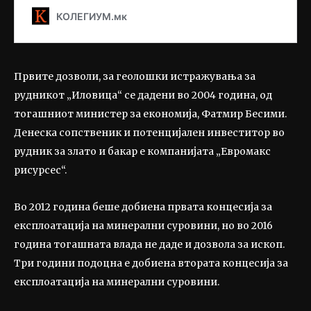
Првите дозволи, за геолошки истражувања за
рудникот „Иловица“ се дадени во 2004 година, од
тогашниот министер за економија, Фатмир Бесими.
Денеска сопственик и потенцијален инвеститор во
рудник за злато и бакар е компанијата „Евромакс
рисурсес“.
Во 2012 година беше добиена првата концесија за
експлоатација на минерални суровини, но во 2016
година тогашната влада не даде и дозвола за ископ.
Три години подоцна е добиена втората концесија за
експлоатација на минерални суровини.