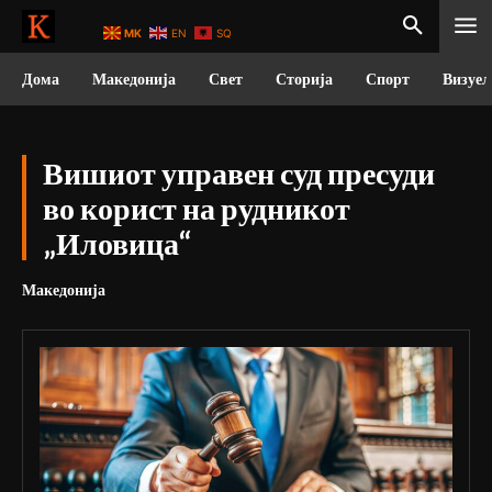
MK
EN
SQ
Дома
Македонија
Свет
Сторија
Спорт
Визуел
Вишиот управен суд пресуди
во корист на рудникот
„Иловица“
Македонија