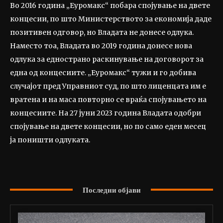
Во 2016 година „Еуромакс“ побара спојување на двете
концесии, по што Министерството за економија даде
позитивен одговор, но Владата не донесе одлука.
Наместо тоа, Владата во 2019 година донесе нова
одлука за еднострано раскинување на договорот за
една од концесиите. „Еуромакс“ тужи и го добива
случајот пред Управниот суд, по што лиценцата им е
вратена и на маса повторно се враќа спојувањето на
концесиите. На 27 јуни 2023 година Владата одобри
спојување на двете концесии, но по само еден месец
ја поништи одлуката.
Последни објави