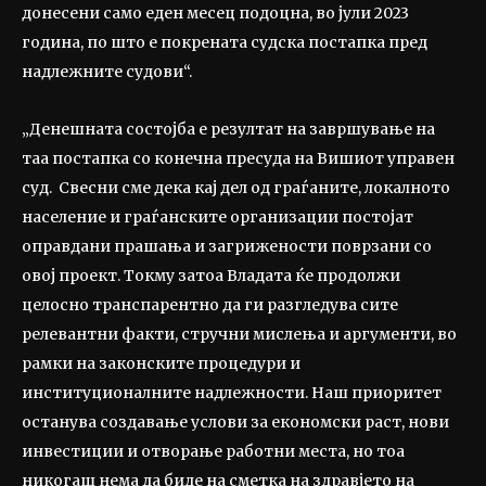
донесени само еден месец подоцна, во јули 2023
година, по што е покрената судска постапка пред
надлежните судови“.
„Денешната состојба е резултат на завршување на
таа постапка со конечна пресуда на Вишиот управен
суд. Свесни сме дека кај дел од граѓаните, локалното
население и граѓанските организации постојат
оправдани прашања и загрижености поврзани со
овој проект. Токму затоа Владата ќе продолжи
целосно транспарентно да ги разгледува сите
релевантни факти, стручни мислења и аргументи, во
рамки на законските процедури и
институционалните надлежности. Наш приоритет
останува создавање услови за економски раст, нови
инвестиции и отворање работни места, но тоа
никогаш нема да биде на сметка на здравјето на