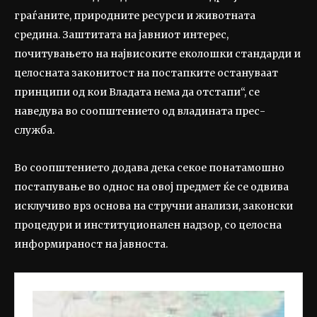
граѓаните, природните ресурси и животната
средина. Заштитата на јавниот интерес,
почитувањето на највисоките еколошки стандарди и
целосната законитост на постапките остануваат
принципи од кои Владата нема да отстапи“, се
наведува во соопштението од владината прес-
служба.
Во соопштението додава дека секое понатамошно
постапување во однос на овој предмет ќе се одвива
исклучиво врз основа на стручни анализи, законски
процедури и институционален надзор, со целосна
информираност на јавноста.