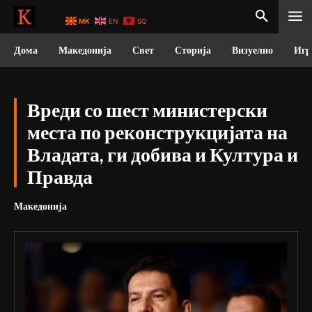
MK
EN
SQ
Дома
Македонија
Свет
Сторија
Визуелно
Игр
Вреди со шест министерски
места по реконструкцијата на
Владата, ги добива и Култура и
Правда
Македонија