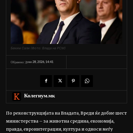
Беким Сали (Фото: Влада на РСМ)
јуни 28, 2026, 14:41
Објавено:
Колегиум.мк
По реконструкцијата на Владата, Вреди ќе добие шест
министерства – за животна средина, економија,
правда, евроинтеграции, култура и односи меѓу