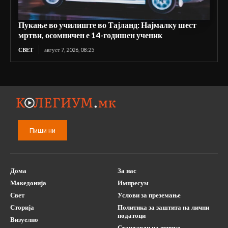
Пукање во училиште во Тајланд: Најмалку шест
мртви, осомничен е 14-годишен ученик
СВЕТ
август 7, 2026, 08:25
Пиши ни
Дома
За нас
Македонија
Импресум
Свет
Услови за преземање
Сторија
Политика за заштита на лични
податоци
Визуелно
Стандарди на етичко