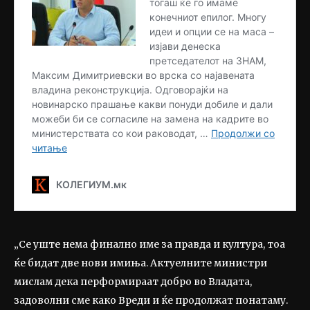
„Се уште нема финално име за правда и култура, тоа
ќе бидат две нови имиња. Актуелните министри
мислам дека перформираат добро во Владата,
задоволни сме како Вреди и ќе продолжат понатаму.