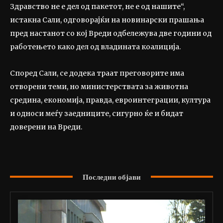
Здравство не е дел од пакетот, не е од нашите“,
истакна Сали, одговорајќи на новинарски прашања
пред настанот со кој Вреди одбележува две години од
работењето како дел од владината коалиција.
Според Сали, се додека траат преговорите има
отворени теми, но министерствата за животна
средина, економија, правда, евроинтеграции, култура
и односи меѓу заедниците, сигурно ќе и бидат
доверени на Вреди.
Последни објави