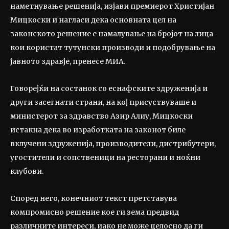
наметнување решенија, изјави премиерот Христијан
Мицкоски и нагласи дека основната цел на
законското решение е намалување на бројот на лица
кои користат тутунски производи и подобрување на
јавното здравје, пренесе МИА.
Говорејќи на состанок со еснафските здруженија и
други засегнати страни, на кој присуствуваше и
министерот за здравство Азир Алиу, Мицкоски
истакна дека во изработката на законот биле
вклучени здруженија, производители, дистрибутери,
угостители и сопственици на ресторани и ноќни
клубови.
Според него, конечниот текст претставува
компромисно решение кое ги зема предвид
различните интереси, иако не може целосно да ги