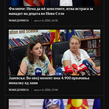
Филипче: Нема да нè замолчите, итна истрага за
нападот на децата во Ново Село
МАКЕДОНИЈА
август 6, 2026, 16:01
Јаневска: Во овој момент има 4.900 првачиња
помалку од лани
МАКЕДОНИЈА
август 6, 2026, 13:46