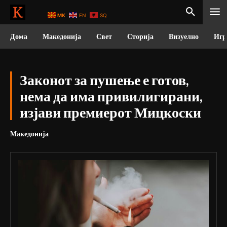
MK
EN
SQ
Дома
Македонија
Свет
Сторија
Визуелно
Игр
Законот за пушење е готов,
нема да има привилигирани,
изјави премиерот Мицкоски
Македонија