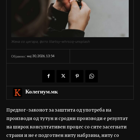
Жена со цигара, фото lilartsy-whrscq-unsplash
мај 30, 2026, 13:54
Објавено:
Колегиум.мк
Предлог-законот за заштита од употреба на
производи од тутун и сродни производи е резултат
на широк консултативен процес со сите засегнати
страни и не е подготвен ниту набрзина, ниту со