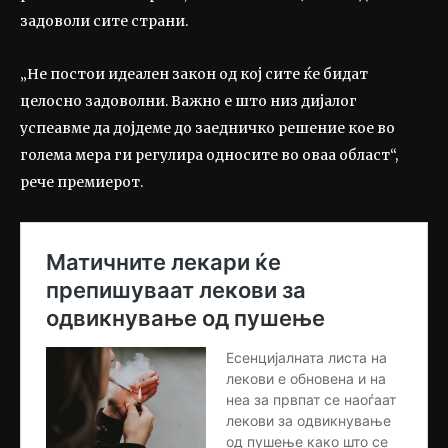
задоволи сите страни.
„Не постои идеален закон од кој сите ќе бидат
целосно задоволни. Важно е што низ дијалог
успеавме да дојдеме до заедничко решение кое во
голема мера ги регулира односите во оваа област“,
рече премиерот.