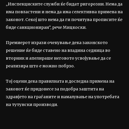
„Инспекциските служби ќе бидат ригорозни. Нема да
има повластени и нема да има селективна примена на
законот. Секој што нема да ги почитува прописите ќе
биде санкциониран“, рече Мицкоски.
Премиерот изрази очекување дека законското
решение ќе биде ставено на владина седница во
вторник и апелираше неговото усвојување да се
реализира што е можно побрзо.
Тој оцени дека правилната и доследна примена на
законот ќе придонесе за подобра заштита на
здравјето на граѓаните и намалување на употребата
на тутунски производи.