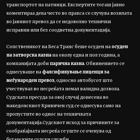
транспортот на патници. Експертите тогаш јавно
коментираа дека често во пракса се случува возилата
во јавниот превоз да се недоволно технички
исправни или без соодветна документација.
Сопственикот на Беса Транс беше осуден на
осуден
на затворска казна
на околу една и пол година, а
компанијата доби
парична казна
. Обвинението се
однесуваше на
фалсификување лиценци за
меѓународен превоз
, односно автобусот што
учествувал во несреќата немал валидна дозвола.
Судската пресуда за овој случај донесена во
македонскиот Кривичен суд се однесува само на
пропустите во однос на техничката
документација.Судскиот исход за причините за
сообраќајната несреќа се уште се очекува од
бугарските судски служби.