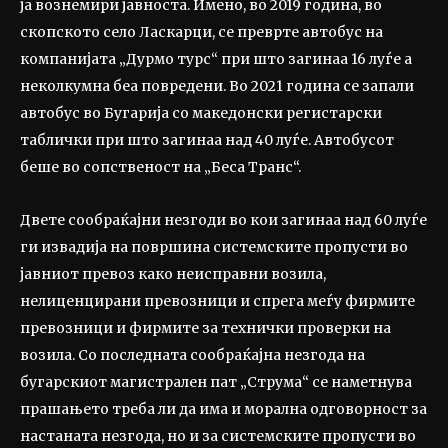
ја вознемири јавноста. Имено, во 2019 година, во
скопското село Ласкарци, се преврте автобус на
компанијата „Дурмо турс“ при што загинаа 16 луѓе а
неколкумна беа повредени. Во 2021 година се запали
автобус во Бугарија со македонски регистарски
таблички при што загинаа над 40 луѓе. Автобусот
беше во сопственост на „Беса Транс“.
Двете сообраќајни незгоди во кои загинаа над 60 луѓе
ги извадија на површина системските пропусти во
јавниот превоз како неисправни возила,
нелиценцирани превозници и спрега меѓу фирмите
превозници и фирмите за технички проверки на
возила. Со последната сообраќајна незгода на
бугарскиот магистрален пат „Струма“ се наметнува
прашањето треба ли да има и морална одговорност за
настаната незгода, но и за системските пропусти во