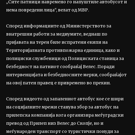
„Сите патници навремено го напуштиле автобусот и
нема повредени лица“, велат од МВР.
Според информациите од Министерството за
внатрешни работи за медиумите, веднаш по
пријавата на терен биле испратени екипи на
Територијалната противпожарна единица, како и
полициски службеници од Полициската станица за
безбедност на патниот сообраќај Велес. Поради
интервенцијата и безбедносните мерки, сообраќајот
на овој патен правец е привремено во прекин.
Според видеото од запалениот автобус кое се шири
на социјалните мрежи станува збор за автобус на
прилепска компанија кога организира меѓуградски
превод од Прилеп низ Велес до Скопје, но и
меѓународен транспорт со туристички понуди за