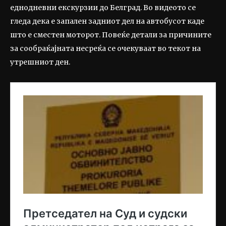
еднодневни екскурзии до Белград. Во видеото се
гледа дека е запален задниот дел на автобусот каде
што е сместен моторот. Повеќе детали за причините
за сообраќајната несреќа се очекуваат во текот на
утрешниот ден.