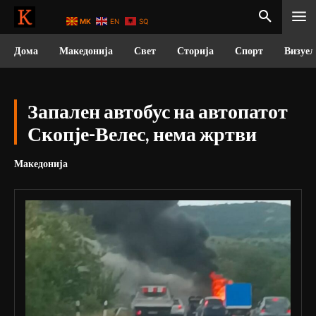
MK
EN
SQ
Дома
Македонија
Свет
Сторија
Спорт
Визуел
Запален автобус на автопатот
Скопје-Велес, нема жртви
Македонија