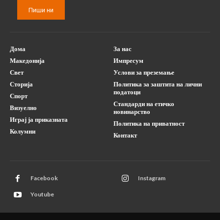
Пиши ни
Дома
За нас
Македонија
Импресум
Свет
Услови за преземање
Сторија
Политика за заштита на лични
податоци
Спорт
Стандарди на етичко
Визуелно
новинарство
Играј ја приказната
Политика на приватност
Колумни
Контакт
Facebook
Instagram
Youtube