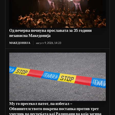
Од вечерва почнува прославата за 35 години
независна Македонија
МАКЕДОНИЈА
август 9, 2026, 14:23
Му го пресекол патот, па избегал –
Обвинителството покрена постапка против трет
учесник во несреќата кај Радишани во која загина