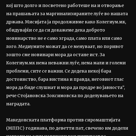
кој што долго и посветено работеше на и отворање
на прашањата за маргинализираните луѓе во нашата
држава. Мисијата ја продолживме како Колегиум.мк,
обидувајќи се да си докажеме дека доброто
новинарство не е само зграда, само плата или само
лого. Медиумите можат да се менуваат, но поривот
зошто сме новинари мора да остане ист. За
Колегиум.мк нема неважни луѓе, нема мали и големи
проблеми, сите се важни. Се додека некој бара
достоинство, бара вистина и правда, неговиот глас
мора да биде слушнат и мора да продре во јавноста“,
рече Стојановска Зоксимовска по доделувањето на
наградата.
Македонската платформа против сиромаштијата
(МППС) годинава, по деветти пат, свечено им додели