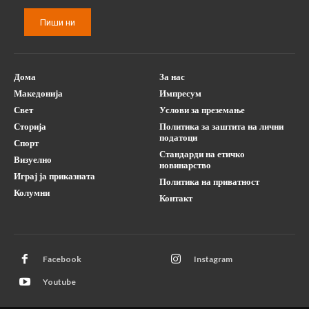
Пиши ни
Дома
За нас
Македонија
Импресум
Свет
Услови за преземање
Сторија
Политика за заштита на лични
податоци
Спорт
Стандарди на етичко
Визуелно
новинарство
Играј ја приказната
Политика на приватност
Колумни
Контакт
Facebook
Instagram
Youtube