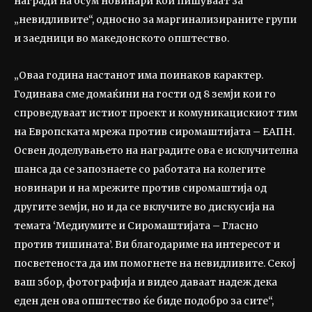
награди на осум новинари кои пишуваат за
„невидливите“, односно за маргинализираните групи
и заедници во македонското општество.
„Оваа година настанот има поинаков карактер.
Годинава сме домаќини на гости од 8 земји кои го
спроведуваат истиот проект и комуникацискиот тим
на Европската мрежа против сиромаштијата – ЕАПН.
Освен доделувањето на наградите ова е исклучителна
шанса да се запознаете со работата на колегите
новинари и на мрежите против сиромаштија од
другите земји, но и да се вклучите во дискусија на
темата ‘Медиумите и Сиромаштијата – Гласно
против тишината’. Ви благодариме на интересот и
посветеноста да им помогнете на невидливите. Секој
ваш збор, фотографија и видео даваат надеж дека
еден ден ова општество ќе биде подобро за сите“,