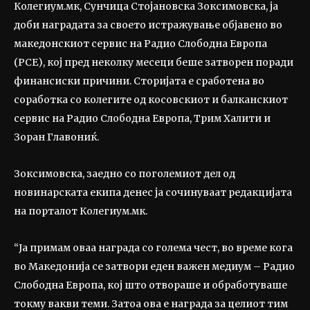
Колегиум.мк, Сунчица Стојановска Зоксимовска, ја
доби наградата за своето истражување објавено во
македонскиот сервис на Радио Слободна Европа
(РСЕ), кој пред неколку месеци беше затворен поради
финансиски причини. Сторијата е сработена во
соработка со колегите од косовскиот и балканскиот
сервис на Радио Слободна Европа, Трим Халити и
Зоран Главониќ.
Зоксимовска, заедно со поголемиот дел од
новинарската екипа денес ја сочинуваат редакцијата
на порталот Колегиум.мк.
“Ја примам оваа награда со голема чест, во време кога
во Македонија се затвори еден важен медиум – Радио
Слободна Европа, кој што отвораше и обработуваше
токму вакви теми. Затоа ова е награда за целиот тим