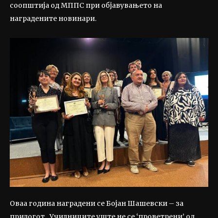
соопштија од МППС при објавувањето на
наградените новинари.
Оваа година наградени се Бојан Шашевски – за
прилогот „Училниците уште не се ‘проветрени’ од