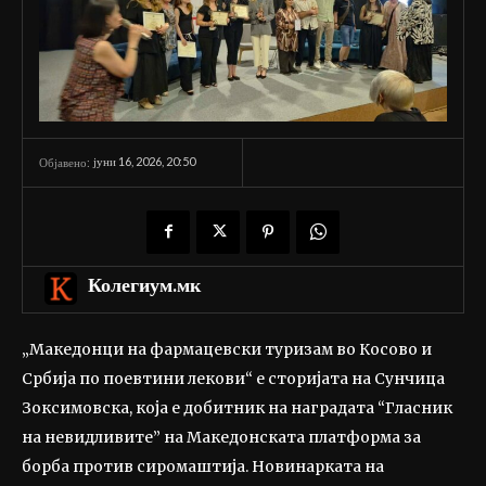
јуни 16, 2026, 20:50
Објавено:
Колегиум.мк
„Македонци на фармацевски туризам во Косово и
Србија по поевтини лекови“ е сторијата на Сунчица
Зоксимовска, која е добитник на наградата “Гласник
на невидливите” на Македонската платформа за
борба против сиромаштија. Новинарката на