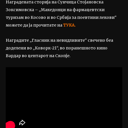
Наградената сторија на Сунчица Стојановска
Зоксимовска – „Македонци на фармацевтски
туризам во Косово и во Србија за поевтини лекови“
можете да ја прочитате на
ТУКА.
Наградите „Гласник на невидливите“ свечено беа
доделени во „Коворк-21“, во поранешното кино
Вардар во центарот на Скопје.