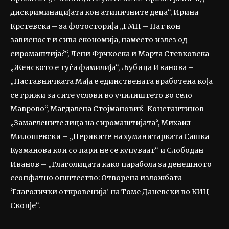
дискриминацијата кон атипичните деца“, Ирина
Крстевска – за фотосторија „ГМП – Пат кон
зависност и сива економија, наместо излез од
сиромаштија?“, Лени Фрчкоска и Марта Стевковска –
„Женското е туѓа фамилија“, Љубица Иванова –
„Наставничката Маја е единствената вработена која
се грижи за сите услови во училиштето во село
Маврово“, Магдалена Стојмановиќ-Константинов –
„Замаглените лица на сиромаштијата“, Михаил
Милошевски – „Периките на хуманитарката Сашка
Кузманова кои со пари не се купуваат“ и Слободан
Иванов – „Глаголицата како парабола за денешното
сеопфатно општество: Отворена изложбата
‘Глаголички откровенија’ на Томе Даневски во КИЦ –
Скопје“.