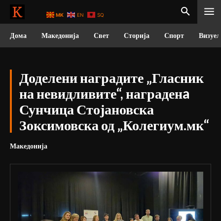
MK
EN
SQ
Дома
Македонија
Свет
Сторија
Спорт
Визуел
Доделени наградите „Гласник
на невидливите“, награденa
Сунчица Стојановска
Зоксимовска од „Колегиум.мк“
Македонија