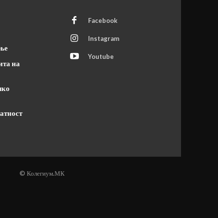
Facebook
Instagram
ање
Youtube
ита на
чко
атност
© Колегиум.МК