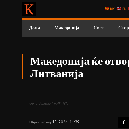
MK
EN
Дома
Македонија
Свет
Стор
Македонија ќе отво
Литванија
Фото: Архива / МНРиНТ,
мај 15, 2026, 11:39
Објавено: