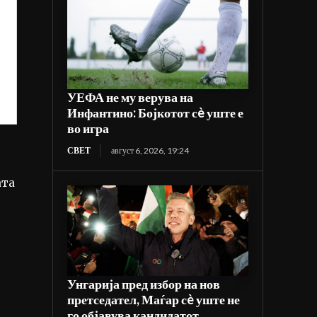
УЕФА не му верува на
Инфантино: Бојкотот сè уште е
во игра
СВЕТ
август 6, 2026, 19:24
ата
Унгарија пред избор на нов
претседател, Маѓар сè уште не
го објавува кандидатот