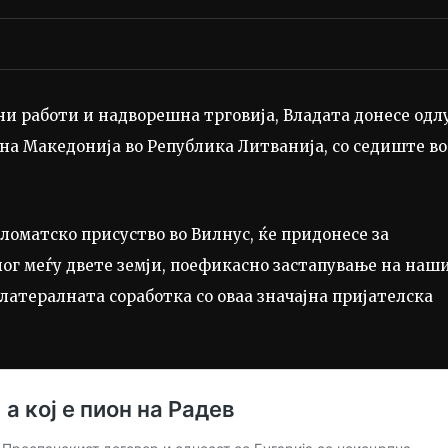
и работи и надворешна трговија, Владата донесе одл
на Македонија во Република Литванија, со седиште во
оматско присуство во Вилнус, ќе придонесе за
ог меѓу двете земји, поефикасно застапување на наш
атералната соработка со оваа значајна пријателска