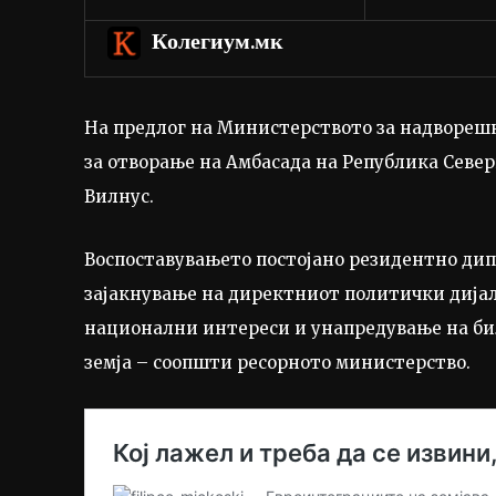
Колегиум.мк
На предлог на Министерството за надворешн
за отворање на Амбасада на Република Север
Вилнус.
Воспоставувањето постојано резидентно дипл
зајакнување на директниот политички дијал
национални интереси и унапредување на бил
земја – соопшти ресорното министерство.