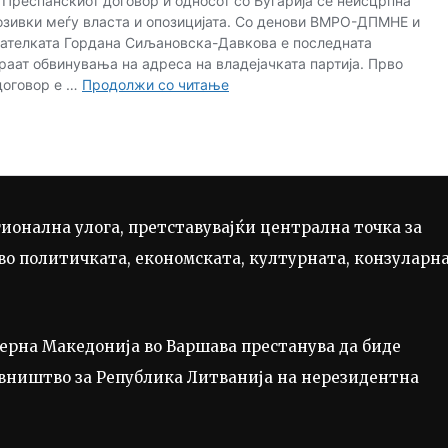
ионална улога, претставувајќи централна точка за
о политичката, економската, културната, конзуларн
верна Македонија во Варшава престанува да биде
вништво за Република Литванија на нерезидентна