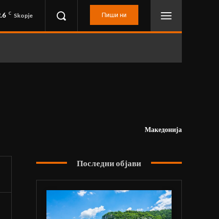
.6
C
Пиши ни
Skopje
Македонија
Последни објави