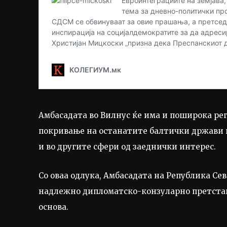
Амбасадата во Вилнус ќе има и поширока рег
покривање на останатите балтички држави в
и во другите сфери од заеднички интерес.
Со оваа одлука, Амбасадата на Република Се
надлежно дипломатско-конзуларно претста
основа.