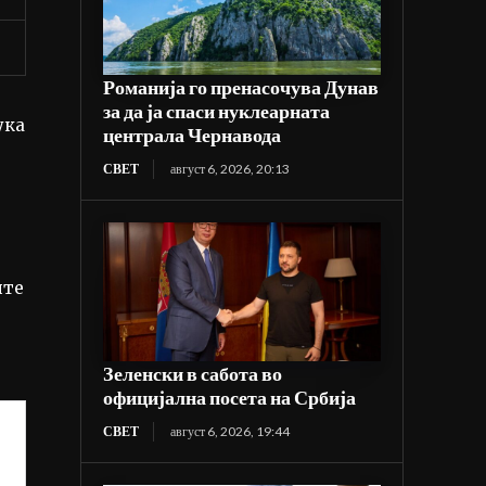
Романија го пренасочува Дунав
за да ја спаси нуклеарната
ука
централа Чернавода
СВЕТ
август 6, 2026, 20:13
ите
Зеленски в сабота во
официјална посета на Србија
СВЕТ
август 6, 2026, 19:44