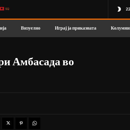
22
SQ
ија
Визуелно
Играј ја приказната
Колумни
ри Амбасада во