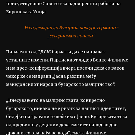
присуствуваше Советот за надворешни работи на
Европската Унија.
Усен демарш до Бугарија поради терминот
„северномакедонски“
Паралелно од СДСМ бараат и да се направат
уставните измени. Партискиот лидер Венко Филипче
и на прес-конференција вчера посочи дека со ваков
чекор ќе се направи „јасна разлика меѓу
македонскиот народ и бугарското малцинство“.
„Внесувањето на малцинствата, конкретно
бугарското, никако не е ризик за нашиот идентитет,
бидејќи на граѓаните веќе им е јасно. Бугарската теза
од пред многу децении дека сме ист народ во две
држави, со ова паѓа во вода“, смета Филипче.