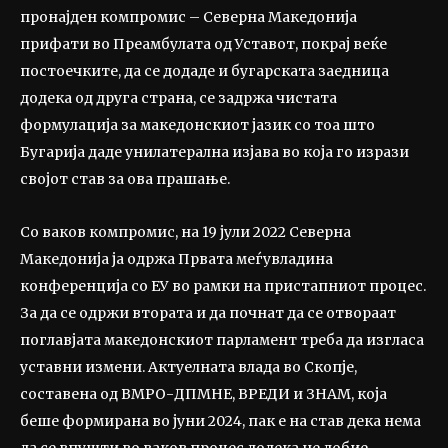
пронајден компромис – Северна Македонија
прифати во Преамбулата од Уставот, покрај веќе
постоечките, да се додаде и бугарската заедница
додека од друга страна, се задржа чистата
формулација за македонскиот јазик со тоа што
Бугарија даде унилатерална изјава во која го изрази
својот став за ова прашање.
Со ваков компромис, на 19 јули 2022 Северна
Македонија ја одржа Првата меѓувладина
конференција со ЕУ во рамки на пристапниот процес.
За да се одржи втората и да почнат да се отвораат
поглавјата македонскиот парламент треба да изгласа
уставни измени. Актуелната влада во Скопје,
составена од ВМРО-ДПМНЕ, ВРЕДИ и ЗНАМ, која
беше формирана во јуни 2024, пак е на став дека нема