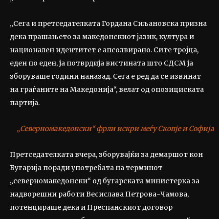
„Сега и претседателката Гордана Сиљановска призна
дека прашањето за македонскиот јазик, култура и
национален идентитет е апсолвирано. Сите тројца,
еден по еден, ја потврдија вистината што СДСМ ја
зборуваше години наназад. Сега е ред да се извинат
на граѓаните на Македонија“, велат од опозициската
партија.
„Северномакедонски“ фрли искри меѓу Скопје и Софија
Претседателката вчера, зборувајќи за демаршот кон
Бугарија поради употребата на терминот
„северномакедонски“ од бугарската министерка за
надворешни работи Весислава Петрова-Чамова,
потенцираше дека и Преспанскиот договор