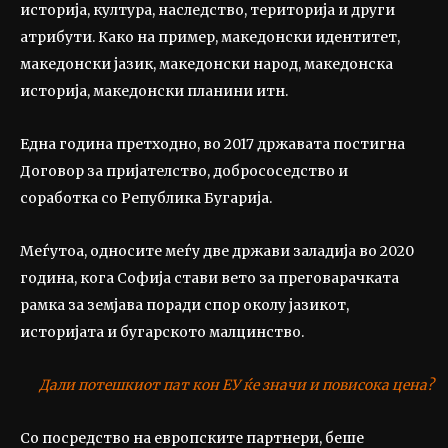
историја, култура, наследство, територија и други
атрибути. Како на пример, македонски идентитет,
македонски јазик, македонски народ, македонска
историја, македонски планини итн.
Една година претходно, во 2017 државата постигна
Договор за пријателство, добрососедство и
соработка со Република Бугарија.
Меѓутоа, односите меѓу две држави заладија во 2020
година, кога Софија стави вето за преговарачката
рамка за земјава поради спор околу јазикот,
историјата и бугарското малцинство.
Дали потешкиот пат кон ЕУ ќе значи и повисока цена?
Со посредство на европските партнери, беше