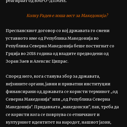
реагираат од ВМРО-ДПМНЕ.
Колку Радев е лоша вест за Македонија?
Преспанскиот договор со кој државата го смени
уставното име од Република Македонија во
Република Северна Македонија беше постигнат со
Грција во 2018 година од владите предводени од
Зоран Заев и Алексис Ципрас.
Според него, кога станува збор за државата,
нејзините органи, јавни и приватни институции
финансирани од државата се користи терминот „од
Северна Македонија“ или „од Република Северна
Македонија“. Придавката „македонски“, пак, треба да
се користи кога се поврзува со етничкиот и
културниот идентитет на народот, нашиот јазик,