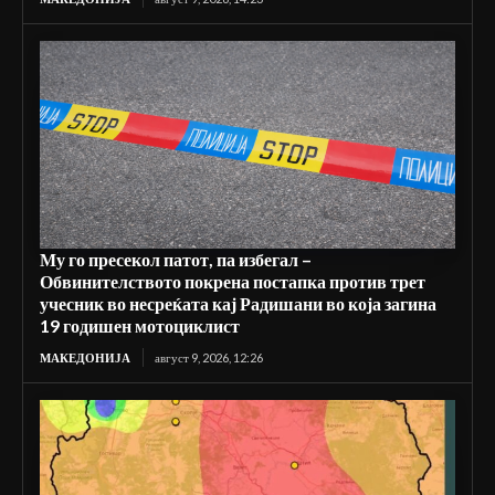
Му го пресекол патот, па избегал –
Обвинителството покрена постапка против трет
учесник во несреќата кај Радишани во која загина
19 годишен мотоциклист
МАКЕДОНИЈА
август 9, 2026, 12:26