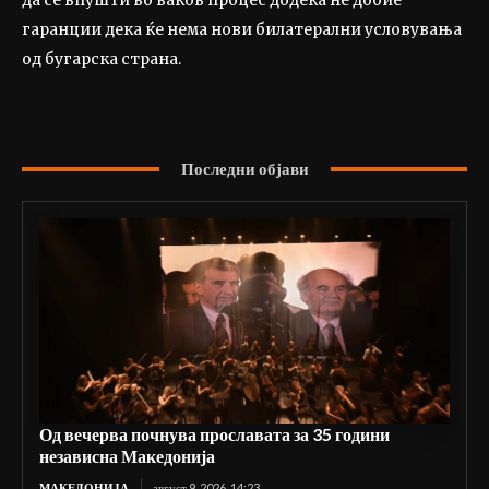
да се впушти во ваков процес додека не добие
гаранции дека ќе нема нови билатерални условувања
од бугарска страна.
Последни објави
Од вечерва почнува прославата за 35 години
независна Македонија
МАКЕДОНИЈА
август 9, 2026, 14:23