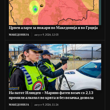
Црвен аларм за пожари во Македонија и во Грција
МАКЕДОНИЈА
август 9, 2026, 12:05
На патот Илинден – Марино фатен возач со 2,13
промили алкохол во крвта и без возачка дозвола
МАКЕДОНИЈА
август 9, 2026, 11:26