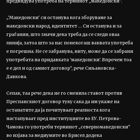
предвидува употреба на терминот „македонски“.
„’Македонски‘ си останува кога зборуваме за
македонски народ, идентитет … Си останува и за
граѓанин, што значи дека треба да се следи оваа
линија, затоа што за нас понекогаш ваквата употреба
е погрешна. Не се забранува, ниту, може да се забрани
употребата на придавката ’македонски‘. Впрочем тоа
е е дел и од самиот договор“, рече Сиљановска-
Давкова.
Сепак, таа рече дека не го сменила ставот против
Преспанскиот договор туку сака да им укаже на
останатите да ја почитуваат реалноста кога
настапуваат пред институциите во ЕУ. Петрова-
Чамова го употреби терминот „северномакедонски“
во изјава за медиумите во Брисел додека