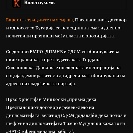
Колегиум.мк
Евроинтеграциите на земјава
, Преспанскиот договор
и односот со Бугарија се неисцрпна тема за дневно-
политички прозивки меѓу власта и опозицијата.
Со денови ВМРО-ДПМНЕ и СДСМ се обвинуваат за
овие прашања, а претседателката Гордана
Сиљановска-Давкова е последната инспирација на
социјалдемократите за да адресираат обвинувања на
адреса на владејачката партија.
Прво Христијан Мицкоски „призна дека
Преспанскиот договор е ремек-дело на
дипломатијата, велат од СДСМ додавајќи дека потоа и
шефот на дипломатијата Тимчо Муцунски кажал оти
„НАТО е феноменална работа“.