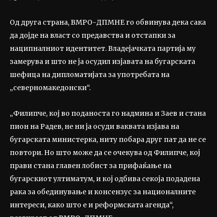
Од друга страна, ВМРО-ДПМНЕ го обвинува дека сака
да дојде на власт со предавства и отстапки за
наципналниот идентитет. Владејачката партија му
замерува и што не ја осудил изјавата на бугарската
шефица на дипломатијата за употребата на
„северномакедонски“.
„Филипче, кој во поданоста го надмина и Заев и стана
пион на Радев, не ни ја осуди ваквата изјава на
бугарската министерка, ниту побара друг пат да не се
повтори. Но што може да се очекува од Филипче, кој
прави стана главен лобист за прифаќање на
бугарскиот ултиматум, и кој одбива секоја подадена
рака за обединување и консензус за националните
интереси, како што е и реформската агенда“,