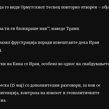
 да го види Ормутскиот теснец повторно отворен – обј
 па ти ги блокираше нив’“, наведе Трамп.
зразил фрустрација поради извештаите дека Иран
.
ски на Кина со Иран, особено во однос на снабдувањет
ка (15 мај) со дополнителни разговори, за кои се
лигенција, контрола на извозот и геополитичките
ина.