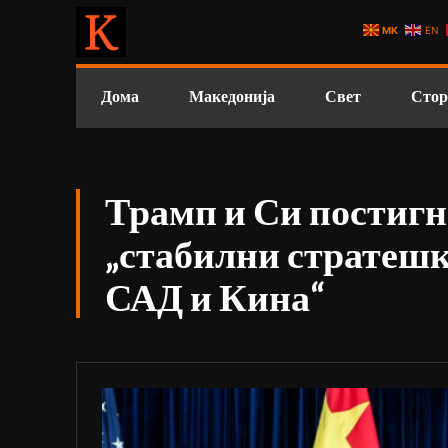
MK
EN
Дома
Македонија
Свет
Стор
Трамп и Си постигн
„стабилни стратешк
САД и Кина“