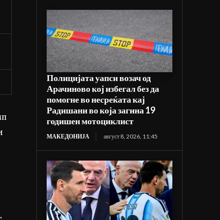
Полицијата уапси возач од
Арачиново кој избегал без да
помогне во несреќата кај
Радишани во која загина 19
мп
годишен мотоциклист
и
МАКЕДОНИЈА
август 8, 2026, 11:45
,