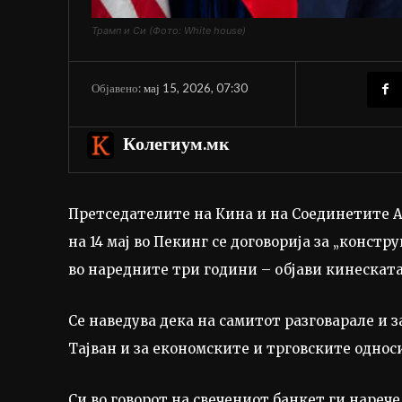
Трамп и Си (Фото: White house)
мај 15, 2026, 07:30
Објавено:
Колегиум.мк
Претседателите на Кина и на Соединетите 
на 14 мај во Пекинг се договорија за „конст
во наредните три години – објави кинескат
Се наведува дека на самитот разговарале и з
Тајван и за економските и трговските однос
Си во говорот на свечениот банкет ги нареч