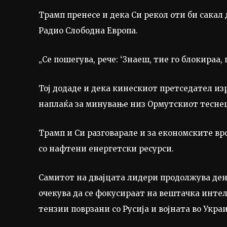
Трамп пренесе и дека Си рекол оти би сакал
Радио Слободна Европа.
„Се пошегува, рече: ‘Знаеш, тие го блокираа,
Тој додаде и дека кинескиот претседател и
наплаќа за минување низ Ормутскиот теснец
Трамп и Си разговарале и за економските вр
со нафтени енергетски ресурси.
Самитот на двајцата лидери продолжува денес
очекува да се фокусираат на вештачка инте
тензии поврзани со Русија и војната во Укра