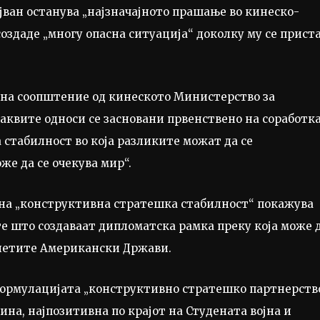
јван останува „најзначајното прашање во кинеско-
оздаде „многу опасна ситуација“ доколку му се прист
е на соопштение од кинеското Министерство за
таквите односи се засновани првенствено на соработка
 стабилност во која разликите можат да се
же да се очекува мир“.
на „конструктивна стратешка стабилност“ покажува
е што создаваат дипломатска рамка преку која може 
инетите Американски Држави.
формулацијата „конструктивно стратешко партнерств
ина, најпозитивна по крајот на Студената војна и