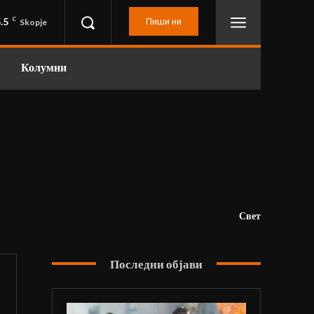
.5
C
Пиши ни
Skopje
Колумни
Свет
Последни објави