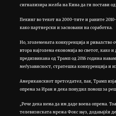
сигнализира желба на Кина да ги постави од
Пекинг во текот на 2000-тите и раните 201
како партнерски и засновани на соработка.
Но, зголемената конкуренција и ривалство от
втора најголема економија во светот, како и
предизвикана од Трамп од 2016 година навам
меѓузависност, стратешка конкуренција и и
Американскиот претседател, пак, Трамп изја
опрема за Иран и дека понудил помош за реш
„Рече дека нема да им даде воена опрема. Тоа 
телевизиската мрежа Фокс њуз, додавајќи де