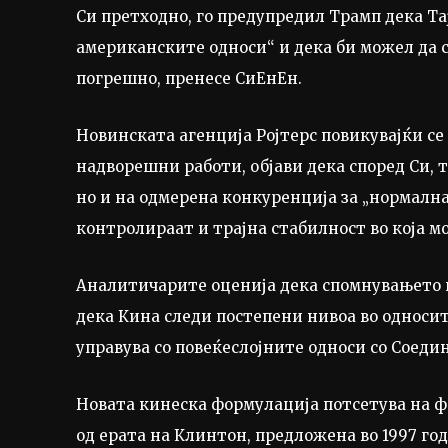
Си претходно, го предупредил Трамп дека Та
американските односи“ и дека би можел да с
погрешно, пренесе СиЕнЕн.
Новинската агенција Ројтерс повикувајќи с
надворешни работи, објави дека според Си, 
но и на одмерена конкуренција за „нормална
контролираат и трајна стабилност во која мо
Аналитичарите оценија дека спомнувањето 
дека Кина следи постепени нивоа во односит
управува со повеќеслојните односи со Соед
Новата кинеска формулација потсетува на 
од ерата на Клинтон, предложена во 1997 год