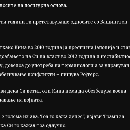
носите на посигурна основа.
0-ти години ги претставуваше односите со Вашингтон
како Кина во 2010 година ја престигна Јапонија и ста
 доаѓањето на Си на власт во 2012 година и нестабилно
у, доведоа до употреба на терминологија за управуван
збегнување конфликти – пишува Ројтерс.
ви дека Си ветил оти Кина нема да обезбедува воена
авање на војната.
е голема изјава. Тоа го кажа денес“, изјави Трамп за
ка Си го кажал тоа одлучно.