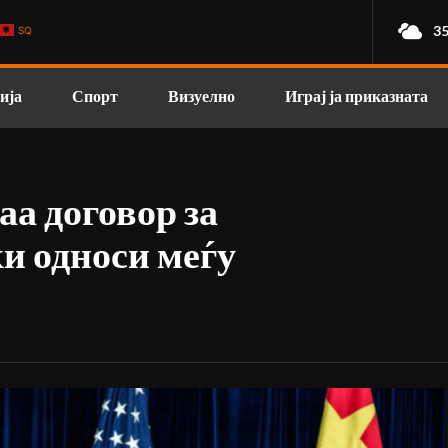
35
SQ
ија
Спорт
Визуелно
Играј ја приказната
аа договор за
и односи меѓу