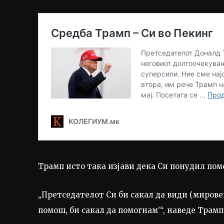
Трамп исто така изјави дека Си понудил пом
„Претседателот Си би сакал да види (мировен
помош, би сакал да помогнам’“, наведе Трамп