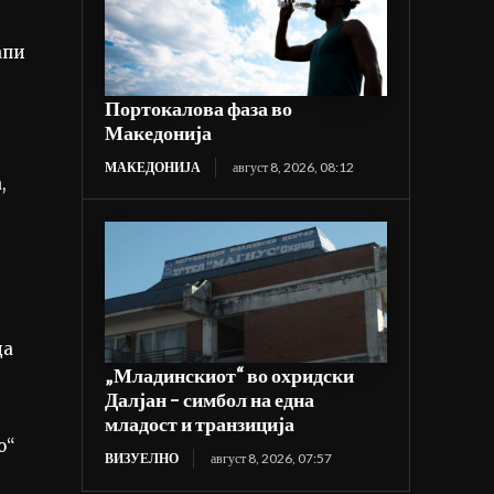
апи
Портокалова фаза во
Македонија
МАКЕДОНИЈА
август 8, 2026, 08:12
,
да
„Младинскиот“ во охридски
Далјан – симбол на една
младост и транзиција
о“
ВИЗУЕЛНО
август 8, 2026, 07:57