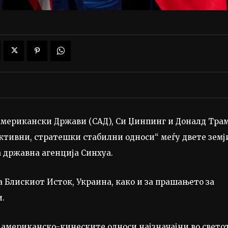
Американски Држави (САД), Си Џинпинг и Доналд Тра
руктивни, стратешки стабилни односи“ меѓу двете земј
а државна агенција Синхуа.
а Блискиот Исток, Украина, како и за прашањето за
и.
е американско-кинеските односи најзначајни во светот