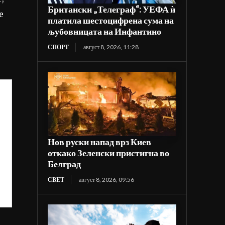
Британски „Телеграф“: УЕФА ѝ
е
платила шестоцифрена сума на
љубовницата на Инфантино
СПОРТ
август 8, 2026, 11:28
Нов руски напад врз Киев
откако Зеленски пристигна во
Белград
СВЕТ
август 8, 2026, 09:56