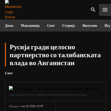
Дома
Македонија
Свет
Сторија
Визуелно
Игр
Русија гради целосно
партнерство со талибанската
влада во Авганистан
Свет
Сергеј Шојгу (Фото: Кабинет на Претседателот на Русија)
мај 14, 2026, 13:07
Објавено: