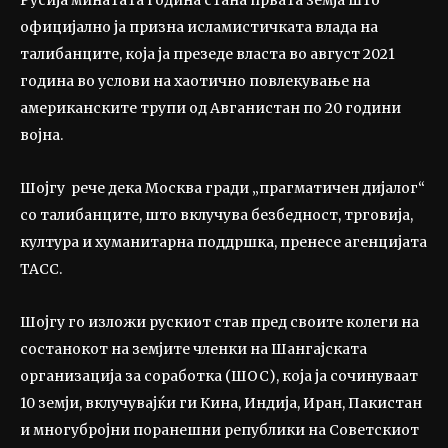
Русија минатата година стана првата земја што
официјално ја призна исламистичката влада на
талибанците, која ја презеде власта во август 2021
година во услови на хаотично повлекување на
американските трупи од Авганистан по 20 години
војна.
Шојгу рече дека Москва гради „прагматичен дијалог“
со талибанците, што вклучува безбедност, трговија,
култура и хуманитарна поддршка, пренесе агенцијата
ТАСС.
Шојгу го изложи рускиот став пред своите колеги на
состанокот на земјите членки на Шангајската
организација за соработка (ШОС), која ја сочинуваат
10 земји, вклучувајќи ги Кина, Индија, Иран, Пакистан
и многубројни поранешни републики на Советскиот