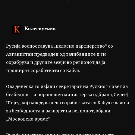
Колегиум.мк
Русија воспоставува „целосно партнерство“ со
Авганистан предводен од талибанците и ги
охрабрува и другите земји во регионот да ја
прошират соработката со Кабул.
Ова денеска го изјави секретарот на Рускиот совет за
безбедност и поранешен министер за одбрана, Сергеј
Шојгу, кој наведува дека соработката со Кабул е важна
за безбедноста и развојот на регионот, објави
„Московско време“.