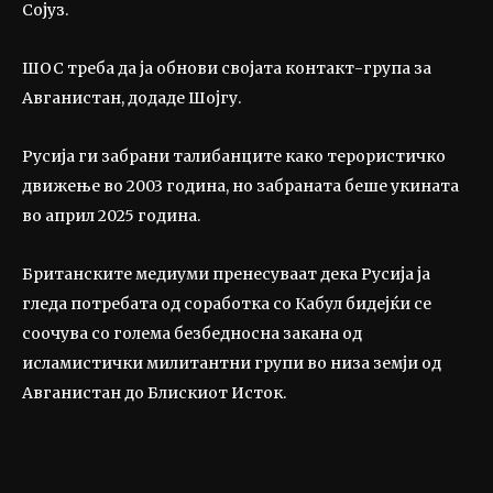
Сојуз.
ШОС треба да ја обнови својата контакт-група за
Авганистан, додаде Шојгу.
Русија ги забрани талибанците како терористичко
движење во 2003 година, но забраната беше укината
во април 2025 година.
Британските медиуми пренесуваат дека Русија ја
гледа потребата од соработка со Кабул бидејќи се
соочува со голема безбедносна закана од
исламистички милитантни групи во низа земји од
Авганистан до Блискиот Исток.