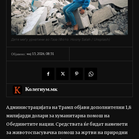
Дете меѓу урнатини во Газа (Фото: Hosny Salah / Unsplash)
мај 15, 2026, 08:51
Објавено:
Колегиум.мк
Администрацијата на Трамп објави дополнителни 1,8
милијарди долари за хуманитарна помош на
Обединетите нации. Средствата ќе бидат наменети
за животоспасувачка помош за жртви на природни