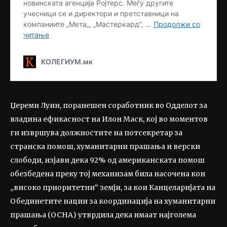
Џереми Луин, поранешен соработник во Одделот за
владина ефикасност на Илон Маск, кој во моментов
ги извршува должностите на потсекретар за
странска помош, хуманитарни прашања и верски
слободи, изјави дека 92% од американската помош
обезбедена преку тој механизам била насочена кон
„високо приоритетни“ земји, за кои Канцеларијата на
Обединетите нации за координација на хуманитарни
прашања (OCHA) утврдила дека имаат најголема