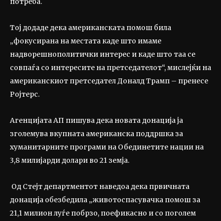
потреба.
Тој додаде дека американската помош била
„фокусирана на местата каде што имаме
надворешнополитички интерес и каде што таа се
совпаѓа со интересите на претседателот“, мислејќи на
американскиот претседател Доналд Трамп – пренесе
Ројтерс.
Агенцијата АП пишува дека новата донација ја
зголемува вкупната американска поддршка за
хуманитарните програми на Обединетите нации на
3,8 милијарди долари во 21 земја.
Од Стејт департментот наведоа дека првичната
донација обезбедила „животоспасувачка помош за
21,1 милион луѓе побрзо, поефикасно и со поголем