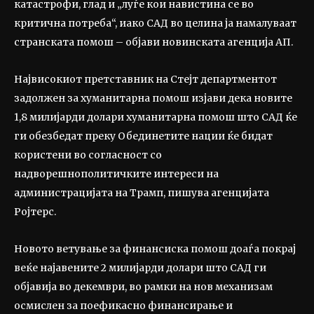
катастрофи, глад и „луѓе кои навистина се во
критична потреба“, иако САД во целина ја намалуваат
странската помош – објави новинската агенција АП.
Највисокиот претставник на Стејт департментот
задолжен за хуманитарна помош изјави дека новите
1,8 милијарди долари хуманитарна помош што САД ќе
ги обезбедат преку Обединетите нации ќе бидат
користени во согласност со
надворешнополитичките интереси на
администрацијата на Трамп, пишува агенцијата
Ројтерс.
Новото ветување за финансиска помош доаѓа покрај
веќе најавените 2 милијарди долари што САД ги
објавија во декември, во рамки на нов механизам
осмислен за поефикасно финансирање и