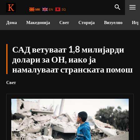
MK
EN
SQ
Дома
Македонија
Свет
Сторија
Визуелно
Игр
САД ветуваат 1,8 милијарди
долари за ОН, иако ја
намалуваат странската помош
Свет