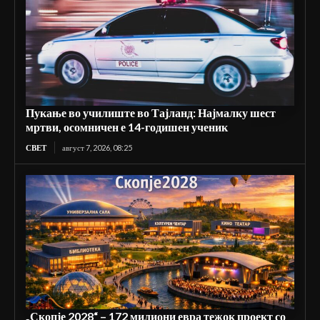
Пукање во училиште во Тајланд: Најмалку шест
мртви, осомничен е 14-годишен ученик
СВЕТ
август 7, 2026, 08:25
„Скопје 2028“ – 172 милиони евра тежок проект со