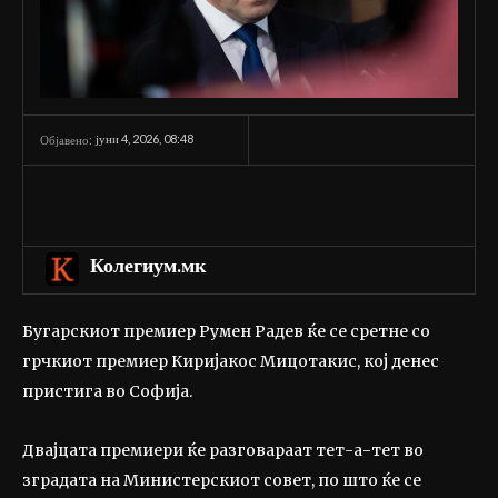
јуни 4, 2026, 08:48
Објавено:
Колегиум.мк
Бугарскиот премиер Румен Радев ќе се сретне со
грчкиот премиер Киријакос Мицотакис, кој денес
пристига во Софија.
Двајцата премиери ќе разговараат тет-а-тет во
зградата на Министерскиот совет, по што ќе се