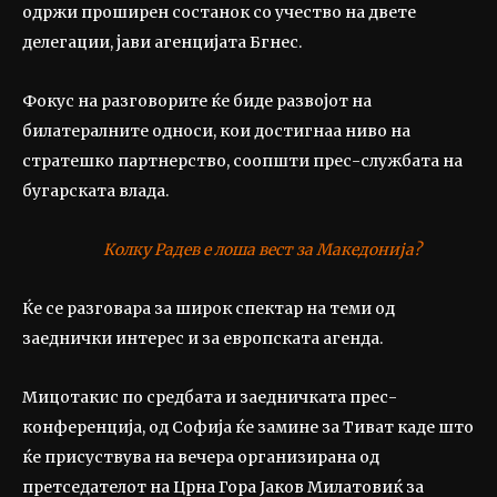
одржи проширен состанок со учество на двете
делегации, јави агенцијата Бгнес.
Фокус на разговорите ќе биде развојот на
билатералните односи, кои достигнаа ниво на
стратешко партнерство, соопшти прес-службата на
бугарската влада.
Колку Радев е лоша вест за Македонија?
Ќе се разговара за широк спектар на теми од
заеднички интерес и за европската агенда.
Мицотакис по средбата и заедничката прес-
конференција, од Софија ќе замине за Тиват каде што
ќе присуствува на вечера организирана од
претседателот на Црна Гора Јаков Милатовиќ за