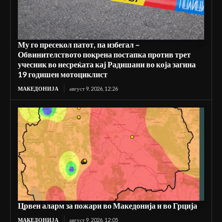
Му го пресекол патот, па избегал –
Обвинителството покрена постапка против трет
учесник во несреќата кај Радишани во која загина
19 годишен мотоциклист
МАКЕДОНИЈА
август 9, 2026, 12:26
Црвен аларм за пожари во Македонија и во Грција
МАКЕДОНИЈА
август 9, 2026, 12:05