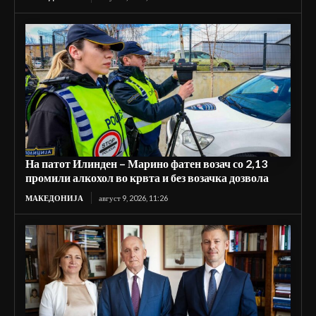
На патот Илинден – Марино фатен возач со 2,13
промили алкохол во крвта и без возачка дозвола
МАКЕДОНИЈА
август 9, 2026, 11:26