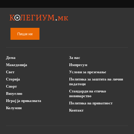
Пиши ни
Дома
За нас
Македонија
Импресум
Свет
Услови за преземање
Сторија
Политика за заштита на лични
податоци
Спорт
Стандарди на етичко
Визуелно
новинарство
Играј ја приказната
Политика на приватност
Колумни
Контакт