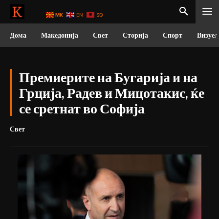
MK
EN
SQ
Дома
Македонија
Свет
Сторија
Спорт
Визуел
Премиерите на Бугарија и на
Грција, Радев и Мицотакис, ќе
се сретнат во Софија
Свет